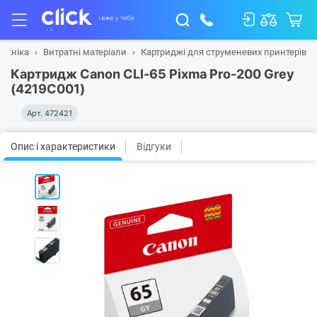
техніка
Витратні матеріали
Картриджі для струменевих принтерів
Картридж Canon CLI-65 Pixma Pro-200 Grey
(4219C001)
Арт.
472421
Опис і характеристики
Відгуки