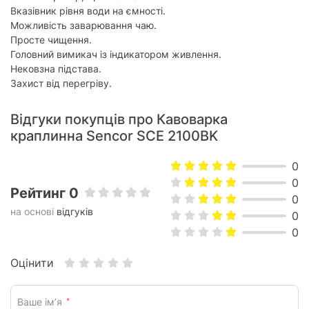
Контейнер для меленої
Вказівник рівня води на ємності.
є
кави:
Можливість заварювання чаю.
Просте чищення.
Особливості
Головний вимикач із індикатором живлення.
Нековзна підстава.
Подача гарячої води:
є
Захист від перегріву.
Приготування молочних
відсутнє
напоїв:
Відгуки покупців про Кавоварка
краплинна Sencor SCE 2100BK
Фізичні характеристики
Материал корпусу:
пластик
0
Матеріал кавника:
без кавника
0
Рейтинг 0
0
Вага:
1.6 кг
на основі
відгуків
0
Колір корпусу:
чорний із сріблястим
0
Розміри:
32.5 x 21.5 x 20.5 см
Оцінити
Комплектація
Ваше ім’я
*
кавоварка, 2 скляні чашки,
Входить до комплекту: