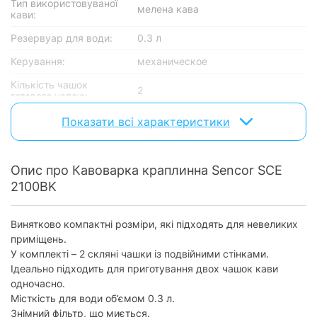
Тип використовуваної
мелена кава
кави:
Резервуар для води:
0.3 л
Керування:
механическое
Кількість чашок
2
готового напою:
Індикатор включення:
є
Показати всі характеристики
Індикатор рівня води:
є
Автоматичне
Опис про Кавоварка краплинна Sencor SCE
американо, еспресо
приготування напоїв:
2100BK
Тип фільтра:
багаторазовий
Винятково компактні розміри, які підходять для невеликих
Конструктивні особливості
приміщень.
У комплекті – 2 скляні чашки із подвійними стінками.
Одночасне
приготування 2-х чашок
є
Ідеально підходить для приготування двох чашок кави
кави:
одночасно.
Місткість для води об’ємом 0.3 л.
Дисплей:
без дисплея
Знімний фільтр, що миється.