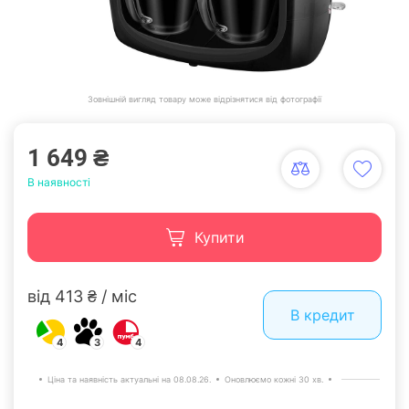
Зовнішній вигляд товару може відрізнятися від фотографії
1 649 ₴
В наявності
Купити
від 413 ₴ / міс
В кредит
4
3
4
Ціна та наявність актуальні на 08.08.26.
Оновлюємо кожні 30 хв.