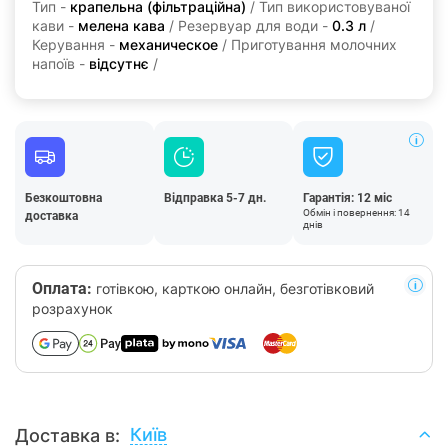
Тип -
крапельна (фільтраційна)
/ Тип використовуваної
кави -
мелена кава
/ Резервуар для води -
0.3 л
/
Керування -
механическое
/ Приготування молочних
напоїв -
відсутнє
/
Безкоштовна
Відправка 5-7 дн.
Гарантія: 12 міс
Обмін і повернення: 14
доставка
днів
Оплата:
готівкою, карткою онлайн, безготівковий
розрахунок
Київ
Доставка в: