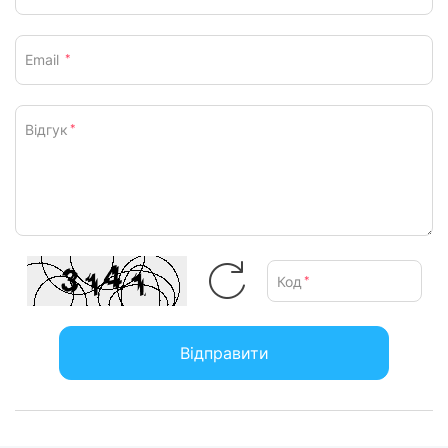
інструкція, гарантійний талон
Характеристики та комплектація товару можуть змінюватися
Email
*
виробником без повідомлення.
Відгук
*
Код
*
Відправити