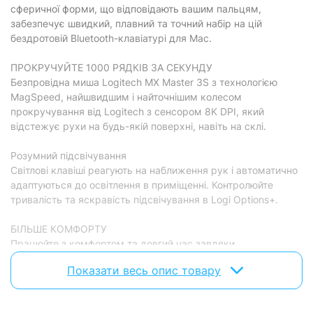
акумулятор
сферичної форми, що відповідають вашим пальцям,
клавіатури:
забезпечує швидкий, плавний та точний набір на цій
Розкладка
бездротовій Bluetooth-клавіатурі для Mac.
ENG / UKR
клавіатури:
ПРОКРУЧУЙТЕ 1000 РЯДКІВ ЗА СЕКУНДУ
Корпус клавіатури:
металевий
Безпровідна миша Logitech MX Master 3S з технологією
Підсвічування
MagSpeed, найшвидшим і найточнішим колесом
з підсвічуванням клавіатури
клавіатури:
прокручування від Logitech з сенсором 8K DPI, який
Додаткові дані:
підставка під зап'ястя
відстежує рухи на будь-якій поверхні, навіть на склі.
Миша
Розумний підсвічування
Світлові клавіші реагують на наближення рук і автоматично
Тип сенсора миші:
лазерний сенсор
адаптуються до освітлення в приміщенні. Контролюйте
тривалість та яскравість підсвічування в Logi Options+.
Кількість кнопок
7 кнопок
миші:
БІЛЬШЕ КОМФОРТУ
Роздільна здатність
8000 dpi
Працюйте з комфортом та довгий час завдяки
миші:
низькопрофільному дизайну та оптимальному куту нахилу
Показати весь опис товару
Живлення миші:
акумулятор
клавіатури, що сприятливо впливає на положення зап’ястя
Додаткові дані:
MagSpeed
ШВИДКА ЗАРЯДКА ЧЕРЕЗ USB C