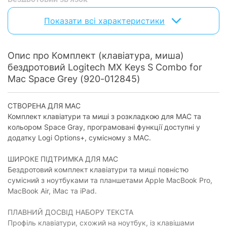
Підключення по
Показати всі характеристики
так
Bluetooth:
Дротове підключення
Опис про Комплект (клавіатура, миша)
Підключення по
бездротовий Logitech MX Keys S Combo for
так
USB:
Mac Space Grey (920-012845)
Клавіатура
СТВОРЕНА ДЛЯ МАС
Форм-фактор
повногабаритна
Комплект клавіатури та миші з розкладкою для МАС та
клавіатури:
кольором Space Gray, програмовані функції доступні у
Тип клавіш
додатку Logi Options+, сумісному з МАС.
мембранний механізм клавіш
клавіатури:
ШИРОКЕ ПІДТРИМКА ДЛЯ МАС
Кількість клавіш
106
клавіатури:
Бездротовий комплект клавіатури та миші повністю
сумісний з ноутбуками та планшетами Apple MacBook Pro,
Цифровий блок:
є
MacBook Air, iMac та iPad.
Українська
є
розкладка:
ПЛАВНИЙ ДОСВІД НАБОРУ ТЕКСТА
Профіль клавіатури, схожий на ноутбук, із клавішами
Живлення