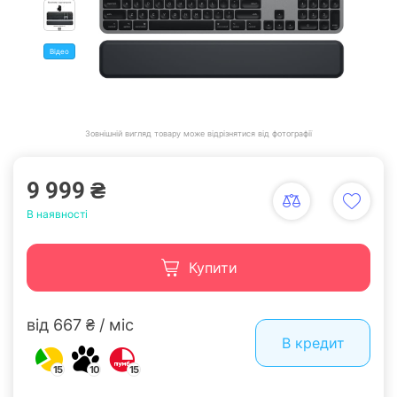
Відео
Зовнішній вигляд товару може відрізнятися від фотографії
9 999 ₴
В наявності
Купити
від 667 ₴ / міс
В кредит
15
10
15