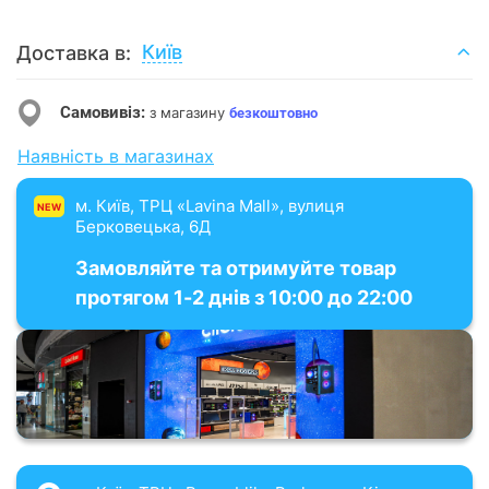
Київ
Доставка в:
Самовивіз:
з магазину
безкоштовно
Наявність в магазинах
м. Київ, ТРЦ «Lavina Mall», вулиця
NEW
Берковецька, 6Д
Замовляйте та отримуйте товар
протягом 1-2 днів з 10:00 до 22:00