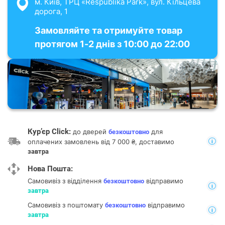
м. Київ, ТРЦ «Respublika Park», вул. Кільцева
дорога, 1
Замовляйте та отримуйте товар
протягом 1-2 днів з 10:00 до 22:00
Кур’єр Click:
до дверей
для
безкоштовно
оплачених замовлень від 7 000 ₴, доставимо
завтра
Нова Пошта:
Самовивіз з відділення
відправимо
безкоштовно
завтра
Самовивіз з поштомату
відправимо
безкоштовно
завтра