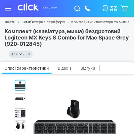
планшети
Комп'ютерна периферія
Комплекти: клавіатура та миша
Комплект (клавіатура, миша) бездротовий
Logitech MX Keys S Combo for Mac Space Grey
(920-012845)
Арт.
519661
Опис і характеристики
Відео 1
Відгуки