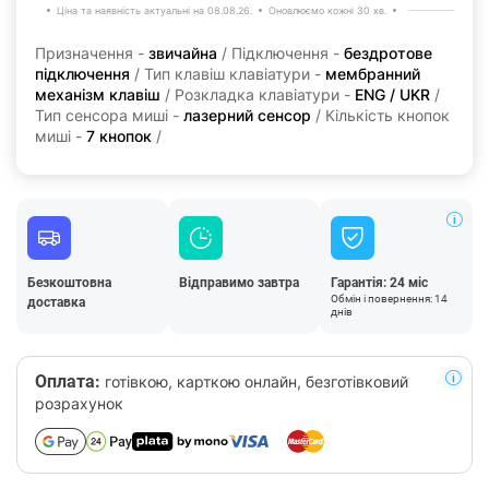
Ціна та наявність актуальні на 08.08.26.
Оновлюємо кожні 30 хв.
Призначення -
звичайна
/ Підключення -
бездротове
підключення
/ Тип клавіш клавіатури -
мембранний
механізм клавіш
/ Розкладка клавіатури -
ENG / UKR
/
Тип сенсора миші -
лазерний сенсор
/ Кількість кнопок
миші -
7 кнопок
/
Безкоштовна
Відправимо завтра
Гарантія: 24 міс
Обмін і повернення: 14
доставка
днів
Оплата:
готівкою, карткою онлайн, безготівковий
розрахунок