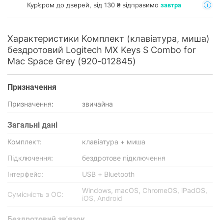
Кур’єром до дверей, від 130 ₴ відправимо
завтра
Характеристики Комплект (клавіатура, миша)
бездротовий Logitech MX Keys S Combo for
Mac Space Grey (920-012845)
Призначення
Призначення:
звичайна
Загальні дані
Комплект:
клавіатура + миша
Підключення:
бездротове підключення
Інтерфейс:
USB + Bluetooth
Windows, macOS, ChromeOS, iPadOS,
Сумісність з ОС:
iOS, Android
Бездротовий зв'язок