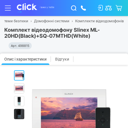
истеми безпеки
Домофонні системи
Комплекти відеодомофонів
Комплект відеодомофону Slinex ML-
20HD(Black)+SQ-07MTHD(White)
Арт.
498815
Опис і характеристики
Відгуки