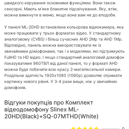
швидкого керування основними функціями. Вони також
сенсорні. Мають м’яке блакитне підсвічування. Яку, втім,
можна вимкнути в меню, якщо вона вам не до вподоби.
У панелі ML-20HD встановлена кольорова відеокамера, яка
може працювати у трьох форматах відео. У стандартному
аналоговому (CVBS) і більш сучасних AHD 2Mp та AHD 1Mp.
Відповідно, панель можна використовувати як із
звичайними домофонами, так і з моделями, які підтримують
FullHD та HD відео. І якщо стандартний аналоговий домофон
показуватиме 960ТВЛ від даної панелі, то у форматі AHD
можна буде побачити всю красу 2-мегапіксельної камери.
Роздільна здатність 1920х1080 (1080р) дозволяє отримати
картинку нового рівня. У 3-4 рази вище, ніж у звичайних
домофонів.
Відгуки покупців про Комплект
відеодомофону Slinex ML-
20HD(Black)+SQ-07MTHD(White)