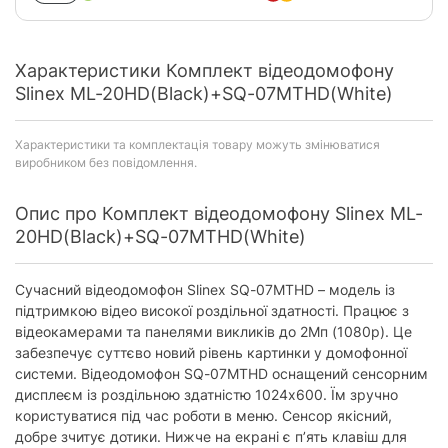
Характеристики Комплект відеодомофону
Slinex ML-20HD(Black)+SQ-07MTHD(White)
Характеристики та комплектація товару можуть змінюватися
виробником без повідомлення.
Опис про Комплект відеодомофону Slinex ML-
20HD(Black)+SQ-07MTHD(White)
Сучасний відеодомофон Slinex SQ-07MTHD – модель із
підтримкою відео високої роздільної здатності. Працює з
відеокамерами та панелями викликів до 2Мп (1080p). Це
забезпечує суттєво новий рівень картинки у домофонної
системи. Відеодомофон SQ-07MTHD оснащений сенсорним
дисплеєм із роздільною здатністю 1024х600. Їм зручно
користуватися під час роботи в меню. Сенсор якісний,
добре зчитує дотики. Нижче на екрані є п’ять клавіш для