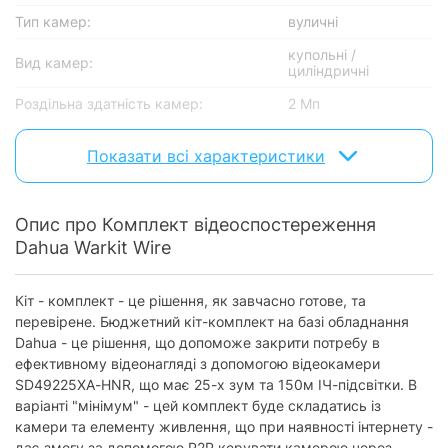
Тип камер:
вуличні
купольні /
Вид камер:
циліндричні
Роздільна здатність камер:
2 Мп
Клас захисту камер:
IP66
Показати всі характеристики
Дальність підсвічування:
100 м і більше
Тип підсвічування:
ІЧ
Опис про Комплект відеоспостереження
Основні показники відеореєстратора
Dahua Warkit Wire
Роздільна здатність запису відео:
2 Мп
Кіт - комплект - це рішення, як завчасно готове, та
Метод стиснення відео:
H.265/H.264
перевірене. Бюджетний кіт-комплект на базі обладнання
Dahua - це рішення, що допоможе закрити потребу в
Накопичувач
ефективному відеонагляді з допомогою відеокамери
SD49225XA-HNR, що має 25-х зум та 150м ІЧ-підсвітки. В
Попередньо встановлений
без накопичувача
накопичувач:
варіанті "мінімум" - цей комплект буде складатись із
камери та елементу живлення, що при наявності інтернету -
дає змогу за допомогою Р2Р керувати камерою через