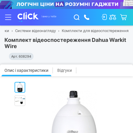
зпеки
Системи відеонагляду
Комплекти для відеоспостереження
Комплект відеоспостереження Dahua Warkit
Wire
Арт.
608294
Опис і характеристики
Відгуки