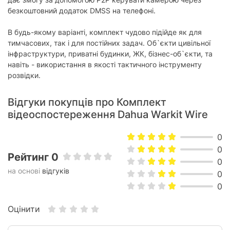
Роз'єми
безкоштовний додаток DMSS на телефоні.
RJ-45 (для LAN/WAN):
1
В будь-якому варіанті, комплект чудово підійде як для
Живлення
тимчасових, так і для постійних задач. Об`єкти цивільної
інфраструктури, приватні будинки, ЖК, бізнес-об`єкти, та
Споживана потужність:
12 Вт
навіть - використання в якості тактичного інструменту
Джерело живлення:
мережа
розвідки.
Аналітика
Відгуки покупців про Комплект
відеоспостереження Dahua Warkit Wire
Розпізнавання людей/автомобілів:
є
Сповіщення про вторгення в область:
є
0
Детектор обличчя:
є
0
Рейтинг 0
0
Детектор руху:
є
на основі
відгуків
0
0
Особливості камери
Вбудований мікрофон:
без мікрофону
Оцінити
Підтримка РоЕ:
є