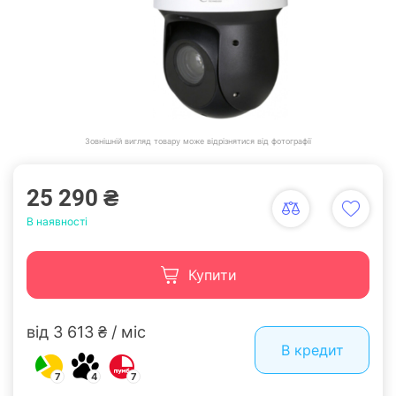
Зовнішній вигляд товару може відрізнятися від фотографії
25 290 ₴
В наявності
Купити
від 3 613 ₴ / міс
В кредит
7
4
7