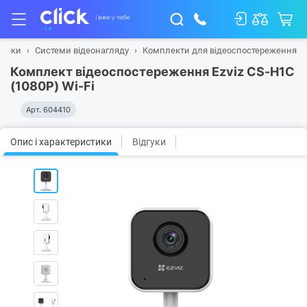
зпеки
Системи відеонагляду
Комплекти для відеоспостереження
Комплект відеоспостереження Ezviz CS-H1C
(1080P) Wi-Fi
Арт.
604410
Опис і характеристики
Відгуки