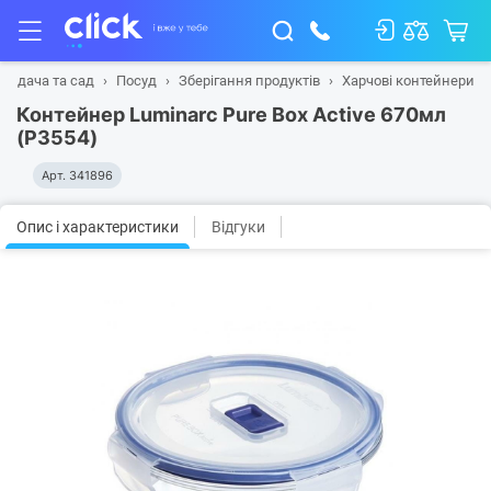
м, дача та сад
Посуд
Зберігання продуктів
Харчові контейнери
Контейнер Luminarc Pure Box Active 670мл
(P3554)
Арт.
341896
Опис і характеристики
Відгуки