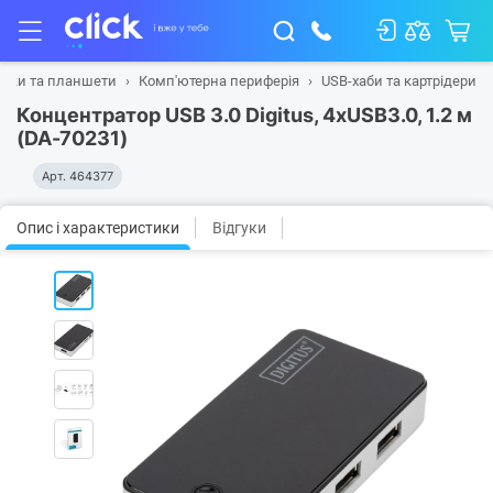
тбуки та планшети
Комп'ютерна периферія
USB-хаби та картрідери
Концентратор USB 3.0 Digitus, 4xUSB3.0, 1.2 м
(DA-70231)
Арт.
464377
Опис і характеристики
Відгуки