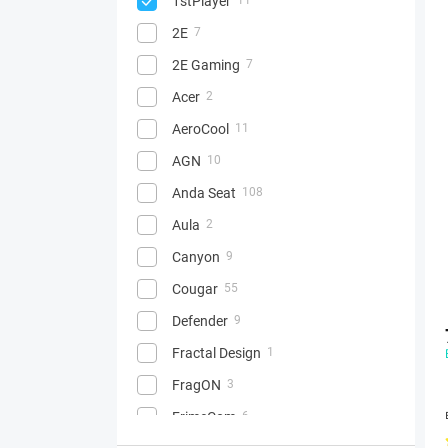
1stPlayer
2E
7
2E Gaming
7
Acer
2
AeroCool
11
AGN
10
Anda Seat
108
Aula
2
Canyon
9
Cougar
55
Defender
9
Fractal Design
1
FragON
3
FrimeCom
6
21