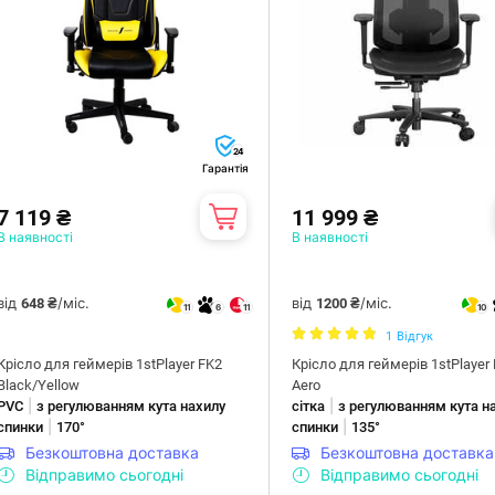
24
Гарантія
7 119 ₴
11 999 ₴
В наявності
В наявності
від
/міс.
від
/міс.
648 ₴
1200 ₴
11
6
11
10
1
Відгук
Крісло для геймерів 1stPlayer FK2
Крісло для геймерів 1stPlayer 
Black/Yellow
Aero
|
|
PVC
з регулюванням кута нахилу
сітка
з регулюванням кута н
|
|
спинки
170°
спинки
135°
Безкоштовна доставка
Безкоштовна доставка
Відправимо сьогодні
Відправимо сьогодні