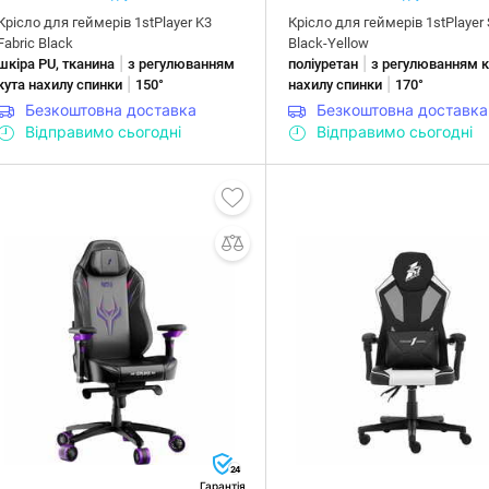
Крісло для геймерів 1stPlayer K3
Крісло для геймерів 1stPlayer
Fabric Black
Black-Yellow
|
|
шкіра PU, тканина
з регулюванням
поліуретан
з регулюванням к
|
|
кута нахилу спинки
150°
нахилу спинки
170°
Безкоштовна доставка
Безкоштовна доставка
Відправимо сьогодні
Відправимо сьогодні
24
Гарантія