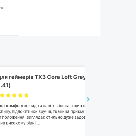
та
для геймерів TX3 Core Loft Grey (TEGC-
.41)
08.09.2025
о і комфортно сидіти навіть кілька годин поспіль. Спинка добре
спину, підлокітники зручні, тканина приємна на дотик. Легко
 положення, виглядає стильно дуже задоволений комфорт і
на високому рівні....