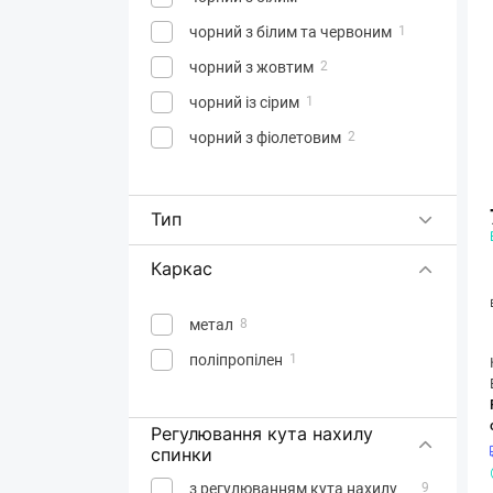
чорний з білим та червоним
1
чорний з жовтим
2
чорний із сірим
1
чорний з фіолетовим
2
Тип
Каркас
метал
8
поліпропілен
1
Регулювання кута нахилу
спинки
з регулюванням кута нахилу
9