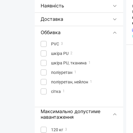
GamePro
Наявність
GT Racer
3
Доставка
Hator
37
HiSmart
2
Оббивка
Lorgar
7
PVC
3
Noblechairs
24
шкіра PU
2
Playseat
4
шкіра PU, тканина
1
Proove
4
поліуретан
1
Razer
4
поліуретан, нейлон
1
Sandberg
1
сітка
1
Trust
11
TX3
18
Максимально допустиме
Xtrike Me
5
навантаження
120 кг
3