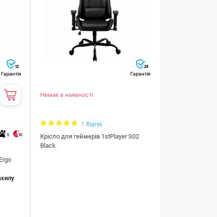
12
24
Гарантія
Гарантія
Немає в наявності
1
Відгук
5
10
Крісло для геймерів 1stPlayer S02
Black
Ergo
ахилу