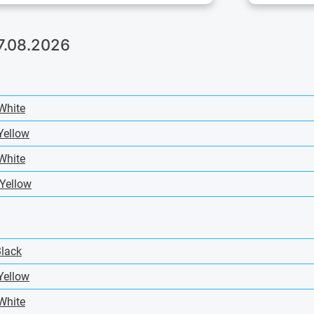
7.08.2026
White
Yellow
White
Yellow
Black
Yellow
White