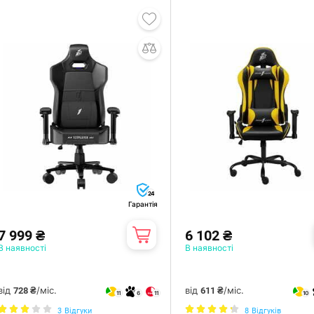
24
Гарантія
7 999 ₴
6 102 ₴
В наявності
В наявності
від
/міс.
від
/міс.
728 ₴
611 ₴
11
6
11
10
3
Відгуки
8
Відгуків