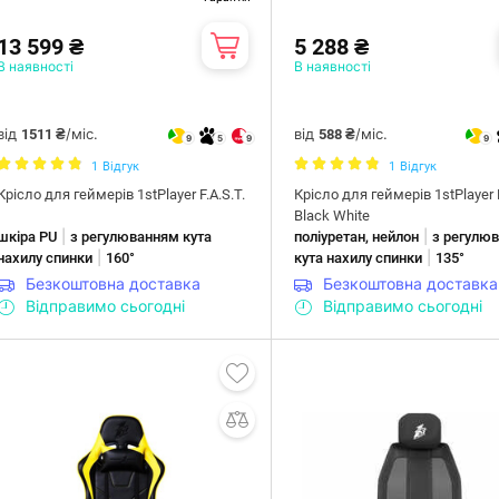
13 599 ₴
5 288 ₴
В наявності
В наявності
від
/міс.
від
/міс.
1511 ₴
588 ₴
9
5
9
9
1
Відгук
1
Відгук
Крісло для геймерів 1stPlayer F.A.S.T.
Крісло для геймерів 1stPlayer
Black White
|
|
шкіра PU
з регулюванням кута
поліуретан, нейлон
з регулю
|
|
нахилу спинки
160°
кута нахилу спинки
135°
Безкоштовна доставка
Безкоштовна доставка
Відправимо сьогодні
Відправимо сьогодні