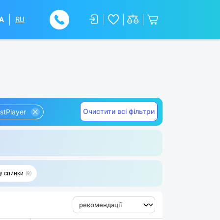
A
RU
Очистити всі фільтри
stPlayer
у спинки
9