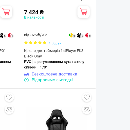
7 424 ₴
В наявності
від
/міс.
825 ₴
5
9
9
5
9
1
Відгук
 P01
Крісло для геймерів 1stPlayer FK3
Black Gray
|
ванням
PVC
з регулюванням кута нахилу
|
спинки
170°
Безкоштовна доставка
Відправимо сьогодні