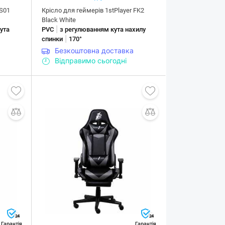
 S01
Крісло для геймерів 1stPlayer FK2
Black White
|
ута
PVC
з регулюванням кута нахилу
|
спинки
170°
Безкоштовна доставка
Відправимо сьогодні
24
24
Гарантія
Гарантія