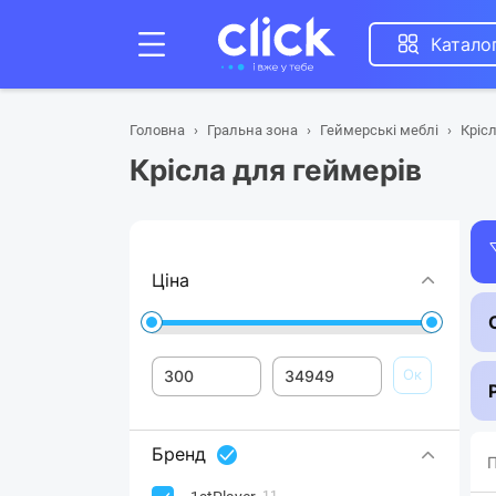
Катало
Головна
Гральна зона
Геймерські меблі
Кріс
Крісла для геймерів
Ціна
Ок
Бренд
П
11