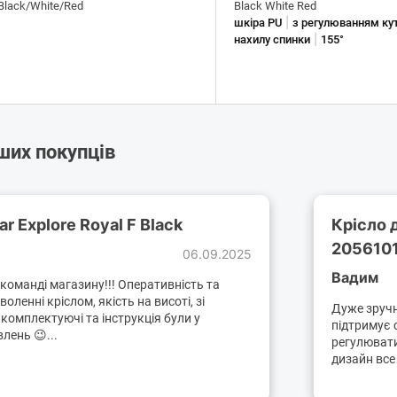
Black/White/Red
Black White Red
|
шкіра PU
з регулюванням ку
|
нахилу спинки
155°
аших покупців
r Explore Royal F Black
Крісло 
2056101
06.09.2025
Вадим
команді магазину!!! Оперативність та
оленні кріслом, якість на висоті, зі
Дуже зручн
 комплектуючі та інструкція були у
підтримує 
лень 😉...
регулювати
дизайн все 