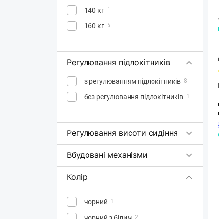
140 кг
1
160 кг
5
Регулювання підлокітників
з регулюванням підлокітників
8
без регулювання підлокітників
1
Регулювання висоти сидіння
Вбудовані механізми
Колір
чорний
1
чорний з білим
2