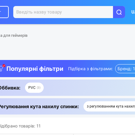
г
U
ла для геймерів
Популярні фільтри
Підбірка з фільтрами:
Бренд: 1
Оббивка:
PVC
3
Регулювання кута нахилу спинки:
з регулюванням кута нахил
ідібрано товарів:
11