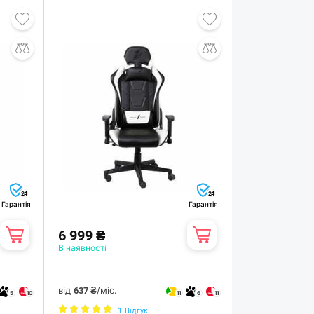
24
24
Гарантія
Гарантія
6 999 ₴
В наявності
від
/міс.
637 ₴
5
10
11
6
11
1
Відгук