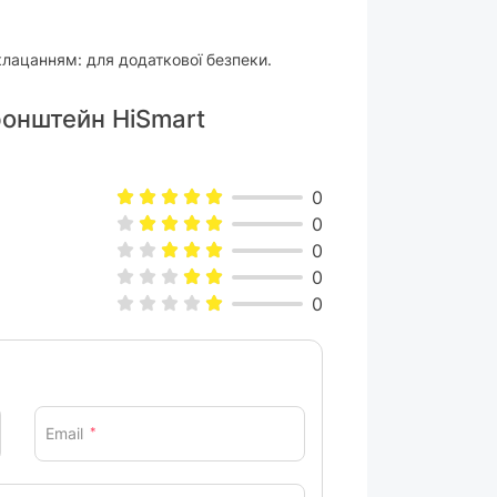
лацанням: для додаткової безпеки.
ронштейн HiSmart
0
0
0
0
0
Email
*