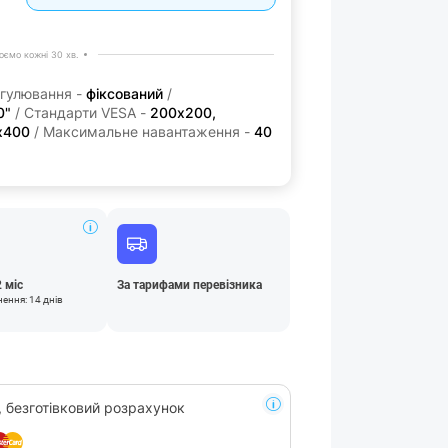
ємо кожні 30 хв.
егулювання -
фіксований
/
0"
/ Стандарти VESA -
200x200,
x400
/ Максимальне навантаження -
40
2 міс
За тарифами перевізника
нення: 14 днів
, безготівковий розрахунок