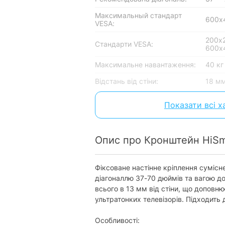
Максимальный стандарт
600х
VESA:
200x2
Стандарти VESA:
600x
Максимальне навантаження:
40 кг
Відстань від стіни:
18 м
Колір:
чорн
Показати всі 
Характеристики та комплектація то
повідомлення.
Опис про Кронштейн HiSm
Фіксоване настінне кріплення сумісн
діагоналлю 37-70 дюймів та вагою до
всього в 13 мм від стіни, що доповню
ультратонких телевізорів. Підходить
Особливості: