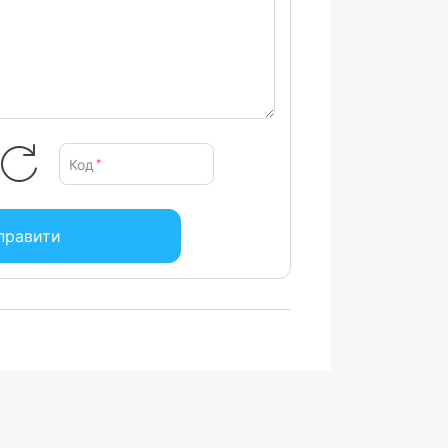
Код
*
правити