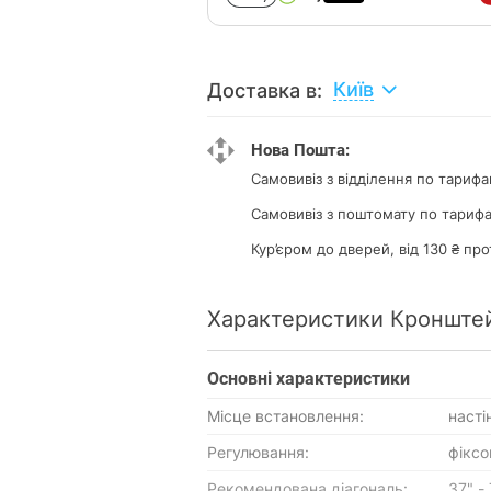
Київ
Доставка в:
Нова Пошта:
Самовивіз з відділення
по тарифа
Самовивіз з поштомату
по тарифа
Кур’єром до дверей, від 130 ₴ про
Характеристики Кронште
Основнi характеристики
Місце встановлення:
насті
Регулювання:
фіксо
Рекомендована діагональ:
37" -