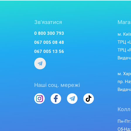
Зв'язатися
Мага
0 800 300 793
м. Киї
ТРЦ «L
067 005 08 48
ТРЦ «R
067 005 13 56
Видача
м. Хар
пр. На
Наші соц. мережі
Видача
Колл
Пн-Пт:
Сб-Нд: