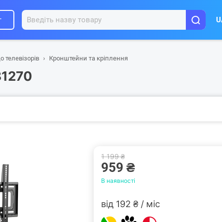
г
U
о телевізорів
Кронштейни та кріплення
81270
1 199 ₴
959 ₴
В наявності
від 192 ₴ / міс