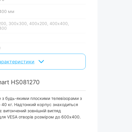
400 мм
00, 300x300, 400x200, 400x400,
400
м
ий
характеристики
вару можуть змінюватися виробником без
art HS081270
е з будь-якими плоскими телевізорами з
 40 кг. Надтонкий корпус знаходиться
є витончений зовнішній вигляд
 для VESA отворів розміром до 600x400.