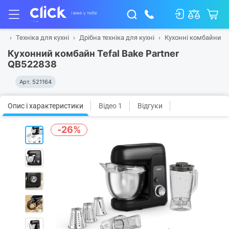
на
Техніка для кухні
Дрібна техніка для кухні
Кухонні комбайни
Кухонний комбайн Tefal Bake Partner
QB522838
Арт.
521164
Опис і характеристики
Відео 1
Відгуки
-26%