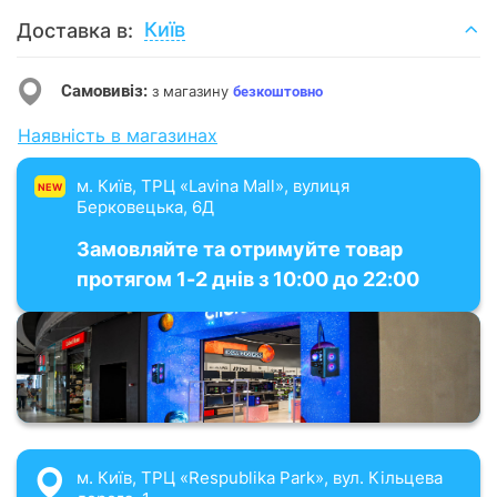
Київ
Доставка в:
Самовивіз:
з магазину
безкоштовно
Наявність в магазинах
м. Київ, ТРЦ «Lavina Mall», вулиця
NEW
Берковецька, 6Д
Замовляйте та отримуйте товар
протягом 1-2 днів з 10:00 до 22:00
м. Київ, ТРЦ «Respublika Park», вул. Кільцева