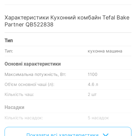
Характеристики Кухонний комбайн Tefal Bake
Partner QB522838
Тип
Тип:
кухонна машина
Основнi характеристики
Максимальна потужність, Вт:
1100
Об'єм основної чаші (л):
4.6 л
Кількість чаш:
2 шт
Насадки
Кількість насадок:
5 насадок
Блендер:
з блендером
Показати всі характеристики