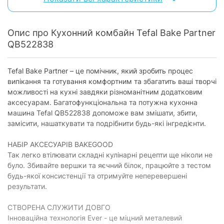
Терка для драників:
є
Для замішування тіста:
є
Опис про Кухонний комбайн Tefal Bake Partner
Вінчик для збивання:
є
QB522838
Подрібнювач:
є
М'ясорубка шнекова:
відсутня
Tefal Bake Partner – це помічник, який зробить процес
випікання та готування комфортним та збагатить ваші творчі
Соковитискач:
відсутній
можливості на кухні завдяки різноманітним додатковим
Тeрки:
є
аксесуарам. Багатофункціональна та потужна кухонна
машина Tefal QB522838 допоможе вам змішати, збити,
Особливості
замісити, нашаткувати та подрібнити будь-які інгредієнти.
Імпульсний режим:
є
НАБІР АКСЕСУАРІВ BAKEGOOD
Так легко втілювати складні кулінарні рецепти ще ніколи не
Планетарна система змішування:
є
було. Збивайте вершки та яєчний білок, працюйте з тестом
Нековзаючі ніжки:
є
будь-якої консистенції та отримуйте неперевершені
результати.
Вбудовані ваги:
відсутні
Вбудований таймер:
без таймера
СТВОРЕНА СЛУЖИТИ ДОВГО
Інноваційна технологія Ever - це міцний металевий