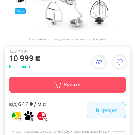
Відео
Зовнішній вигляд товару може відрізнятися від фотографії
14 899 ₴
10 999 ₴
В наявності
Купити
від 647 ₴ / міс
В кредит
17
9
10
Ціна та наявність актуальні на 08.08.26.
Оновлюємо кожні 30 хв.