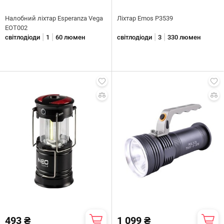
Налобний ліхтар Esperanza Vega
Ліхтар Emos P3539
EOT002
|
|
|
|
світлодіоди
1
60 люмен
світлодіоди
3
330 люмен
493 ₴
1 099 ₴