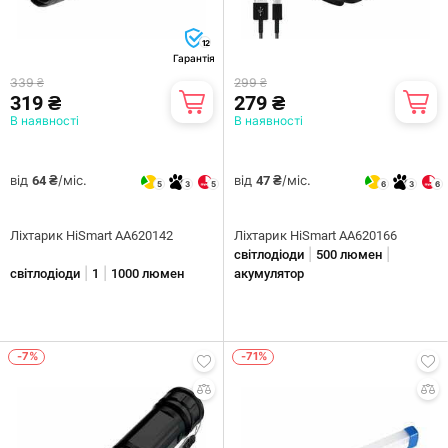
12
Гарантія
339 ₴
299 ₴
319 ₴
279 ₴
В наявності
В наявності
від
/міс.
від
/міс.
64 ₴
47 ₴
5
3
5
6
3
6
Ліхтарик HiSmart AA620142
Ліхтарик HiSmart AA620166
|
|
світлодіоди
500 люмен
|
|
світлодіоди
1
1000 люмен
акумулятор
-7%
-71%