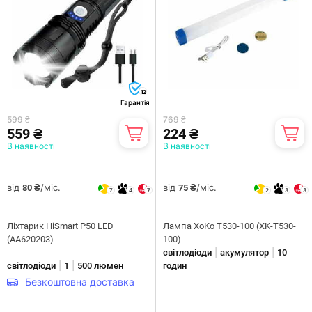
12
Гарантія
599 ₴
769 ₴
559 ₴
224 ₴
В наявності
В наявності
від
/міс.
від
/міс.
80 ₴
75 ₴
7
4
7
2
3
3
Ліхтарик HiSmart P50 LED
Лампа XoKo T530-100 (XK-T530-
(AA620203)
100)
|
|
світлодіоди
акумулятор
10
|
|
світлодіоди
1
500 люмен
годин
Безкоштовна доставка