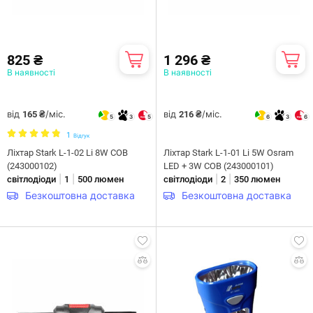
825 ₴
1 296 ₴
В наявності
В наявності
від
/міс.
від
/міс.
165 ₴
216 ₴
5
3
5
6
3
6
1
Відгук
Ліхтар Stark L-1-02 Li 8W COB
Ліхтар Stark L-1-01 Li 5W Osram
(243000102)
LED + 3W COB (243000101)
|
|
|
|
світлодіоди
1
500 люмен
світлодіоди
2
350 люмен
Безкоштовна доставка
Безкоштовна доставка