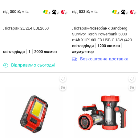
від
/міс.
від
/міс.
300 ₴
533 ₴
3
3
3
2
3
3
Ліхтарик 2E 2E-FLBL2650
Ліхтарик-повербанк Sandberg
Survivor Torch Powerbank 5000
mAh XHP160LED USB-C 18W (420-
|
|
89)
світлодіоди
1200 люмен
|
|
світлодіоди
1
2000 люмен
акумулятор
Безкоштовна доставка
Відправимо сьогодні