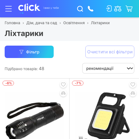
Головна
Дім, дача та сад
Освітлення
Ліхтарики
Ліхтарики
Очистити всі фільтри
Фільтр
48
Підібрано товарів:
-6%
-7%