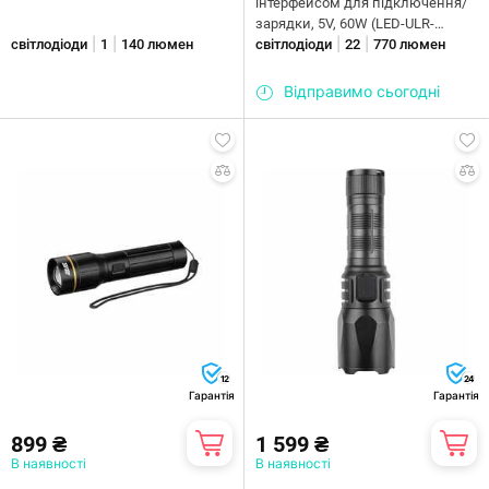
інтерфейсом для підключення/
зарядки, 5V, 60W (LED-ULR-
|
|
|
|
світлодіоди
1
140 люмен
5V60W)
світлодіоди
22
770 люмен
Відправимо сьогодні
12
24
Гарантія
Гарантія
899 ₴
1 599 ₴
В наявності
В наявності