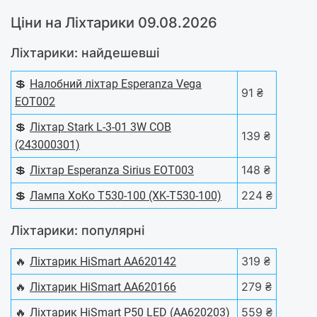
Ціни на Ліхтарики 09.08.2026
Ліхтарики: найдешевші
💲
Налобний ліхтар Esperanza Vega
91 ₴
EOT002
💲
Ліхтар Stark L-3-01 3W COB
139 ₴
(243000301)
💲
148 ₴
Ліхтар Esperanza Sirius EOT003
💲
224 ₴
Лампа XoKo T530-100 (XK-T530-100)
Ліхтарики: популярні
🔥
319 ₴
Ліхтарик HiSmart AA620142
🔥
279 ₴
Ліхтарик HiSmart AA620166
🔥
559 ₴
Ліхтарик HiSmart P50 LED (AA620203)