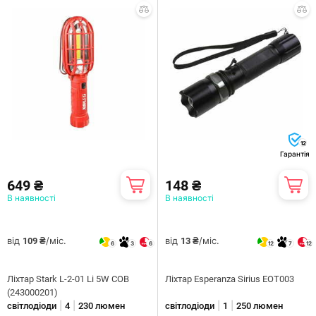
12
Гарантія
649 ₴
148 ₴
В наявності
В наявності
від
/міс.
від
/міс.
109 ₴
13 ₴
6
3
6
12
7
12
Ліхтар Stark L-2-01 Li 5W COB
Ліхтар Esperanza Sirius EOT003
(243000201)
|
|
|
|
світлодіоди
4
230 люмен
світлодіоди
1
250 люмен