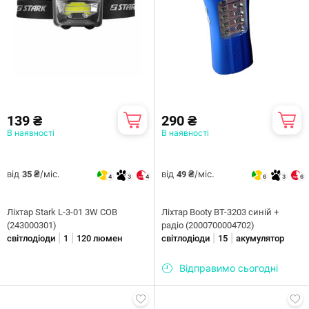
139 ₴
290 ₴
В наявності
В наявності
від
/міс.
від
/міс.
35 ₴
49 ₴
4
3
4
6
3
6
Ліхтар Stark L-3-01 3W COB
Ліхтар Booty BT-3203 синій +
(243000301)
радіо (2000700004702)
|
|
|
|
світлодіоди
1
120 люмен
світлодіоди
15
акумулятор
Відправимо сьогодні