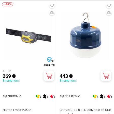
-44%
12
Гарантія
483 ₴
269 ₴
443 ₴
В наявності
В наявності
від
/міс.
від
/міс.
90 ₴
111 ₴
2
3
3
4
3
4
Ліхтар Emos P3532
Світильник з LED лампою та USB