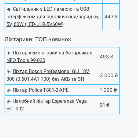
🔥
Світильник з LED лампою та USB
443 ₴
інтерфейсом для підключення/зарядки,
5V, 60W (LED-ULR-5V60W)
Ліхтарики: ТОП новинок
☀️
Ліхтар кемпінговий на батарейках
493 ₴
NEO Tools 99-030
☀️
Ліхтар Bosch Professional GLI 18V-
3 000 ₴
300 (0.601.4A1.100) без АКБ та ЗП
☀️
1 099 ₴
Ліхтар Police T801-2-XPE
☀️
Налобний ліхтар Esperanza Vega
91 ₴
EOT002