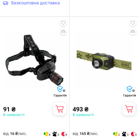
Безкоштовна доставка
12
12
Гарантія
Гарантія
91 ₴
493 ₴
В наявності
В наявності
від
/міс.
від
/міс.
16 ₴
165 ₴
6
3
6
2
3
3