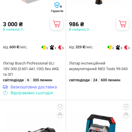
12
Гарантія
3 000 ₴
986 ₴
В наявності
В наявності
від
/міс.
від
/міс.
600 ₴
329 ₴
5
3
5
2
3
3
Ліхтар Bosch Professional GLI
Ліхтар інспекційний
18V-300 (0.601.4A1.100) без АКБ
акумуляторний NEO Tools 99-043
та ЗП
|
|
|
|
світлодіоди
6
300 люмен
світлодіоди
24
600 люмен
Безкоштовна доставка
Відправимо сьогодні