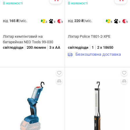
В наявності
В наявності
від
/міс.
від
/міс.
165 ₴
220 ₴
2
3
3
5
3
5
Ліхтар кемпінговий на
Ліхтар Police T801-2-XPE
батарейках NEO Tools 99-030
|
|
|
|
світлодіоди
200 люмен
3 х AA
світлодіоди
1
2 х 18650
Безкоштовна доставка