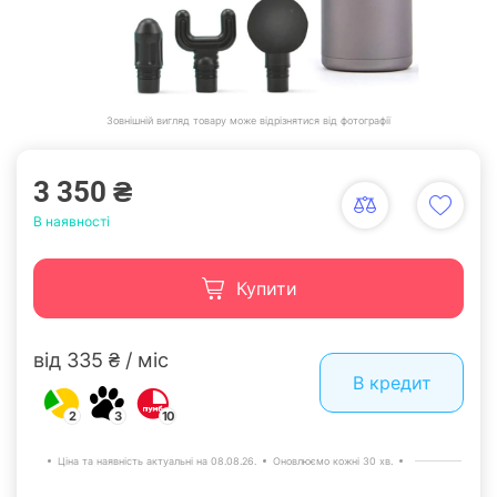
Зовнішній вигляд товару може відрізнятися від фотографії
3 350 ₴
В наявності
Купити
від 335 ₴ / міс
В кредит
2
3
10
Ціна та наявність актуальні на 08.08.26.
Оновлюємо кожні 30 хв.