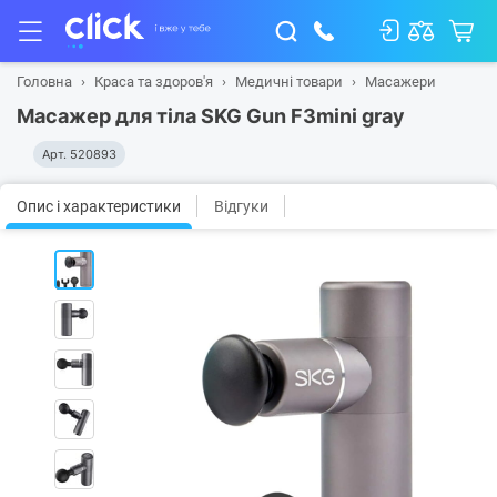
Головна
Краса та здоров'я
Медичні товари
Масажери
Масажер для тіла SKG Gun F3mini gray
Арт.
520893
Опис і характеристики
Відгуки