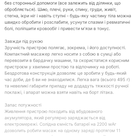
4
без сторонньої допомоги (все залежить від ділянки, що
у комплекті:
обробляється). Шию, плечі, руки, спину, груди, живіт,
кулькова насадка, плоска насадка, U-
стегна, ікри ніг і навіть ступні - будь-яку частину тіла можна
Перелік насадок:
подібна насадка, насадка у формі кулі
швидко обробити і розслабити, усунути спазми і ревматичні
болі, поліпшити кровообіг і привести м’язи в тонус.
Живлення
Завжди під рукою
Джерело
акумулятор
живлення:
Зручність пристрою полягає, зокрема, і його доступності.
Компактний масажер легко носити з собою в сумці або
Час роботи від
11 годин
перевозити в бардачку машини, та скористатися корисним
акумулятора:
пристроєм у хвилини простою та відпочинку на роботі.
Ємність
Бездротова конструкція дозволяє це зробити у будь-який
2200 мАг
аккумулятору:
час доби, де б ви не знаходилися. Легка вага (всього 495 г)
та невеликі габарити приладу не додадуть тяжкості ручної
Особливості
поклажі, і апарат можна взяти навіть на борт літака.
Регулювання
інтенсивності
Запас потужності
є
масажу:
Живлення пристрою походить від вбудованого
акумулятора, який регулярно заряджається від
Фізичні характеристики
електромережі. Солідна ємність батареї на 2200 мАг
дозволить робити масаж на одному заряді протягом 11
Колір:
сірий