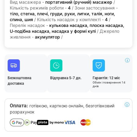
Вид масажера -
портативний (ручний) масажер
/
Кількість режимів роботи -
4
/ Зони застосування -
тіло, стегна, плечі, груди, руки, литки, талія, ноги,
спина, шия
/ Кількість насадок у комплекті -
4
/
Перелік насадок -
кулькова насадка, плоска насадка,
U-подібна насадка, насадка у формі кулі
/ Джерело
живлення -
акумулятор
/
Безкоштовна
Відправка 5-7 дн.
Гарантія: 12 міс
Обмін і повернення: 14
доставка
днів
Оплата:
готівкою, карткою онлайн, безготівковий
розрахунок