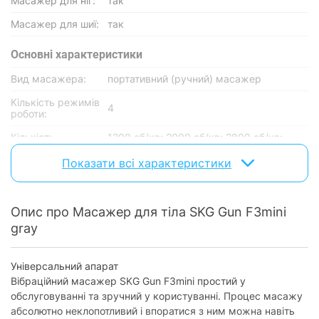
Масажер для ніг:
так
Масажер для шиї:
так
Основнi характеристики
Вид масажера:
портативний (ручний) масажер
Кількість режимів
4
роботи:
Кількість
1200 об/хв; 2000 об/хв; 2800 об/хв;
оборотів:
3200 об/хв
Показати всі характеристики
Зони
тіло, стегна, плечі, груди, руки, литки,
застосування:
талія, ноги, спина, шия
Глибина масажу:
7 мм
Опис про Масажер для тіла SKG Gun F3mini
gray
Функції
Вібромасаж:
так
Універсальний апарат
Вібраційний масажер SKG Gun F3mini простий у
Насадки
обслуговуванні та зручний у користуванні. Процес масажу
абсолютно неклопотливий і впоратися з ним можна навіть
Кількість насадок