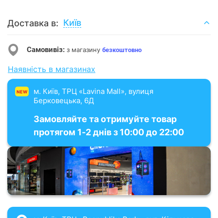
Київ
Доставка в:
Самовивіз:
з магазину
безкоштовно
Наявність в магазинах
м. Київ, ТРЦ «Lavina Mall», вулиця
NEW
Берковецька, 6Д
Замовляйте та отримуйте товар
протягом 1-2 днів з 10:00 до 22:00