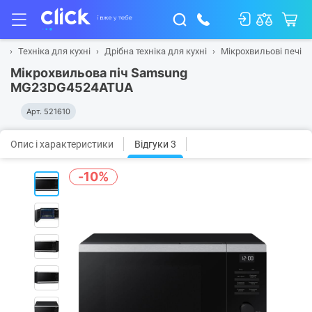
а
Техніка для кухні
Дрібна техніка для кухні
Мікрохвильові печі
Мікрохвильова піч Samsung
MG23DG4524ATUA
Арт.
521610
Опис і характеристики
Відгуки 3
-10%