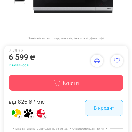
Зовнішній вигляд товару може відрізнятися від фотографії
7 299 ₴
6 599 ₴
В наявності
Купити
від 825 ₴ / міс
В кредит
8
6
8
Ціна та наявність актуальні на 08.08.26.
Оновлюємо кожні 30 хв.