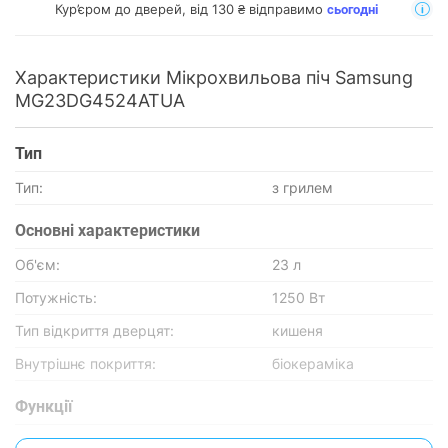
Кур’єром до дверей, від 130 ₴ відправимо
сьогодні
Характеристики Мікрохвильова піч Samsung
MG23DG4524ATUA
Тип
Тип:
з грилем
Основнi характеристики
Об'єм:
23 л
Потужність:
1250 Вт
Тип відкриття дверцят:
кишеня
Внутрішнє покриття:
біокераміка
Функції
Автоматичні програми:
є