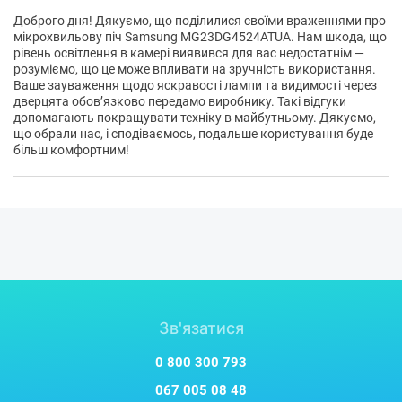
використовуючи духовку. Просто оберіть потрібний десерт,
Доброго дня! Дякуємо, що поділилися своїми враженнями про
змішайте необхідні інгредієнти та активуйте функцію. Це
мікрохвильову піч Samsung MG23DG4524ATUA. Нам шкода, що
простий та зручний спосіб приготування різних солодощів,
рівень освітлення в камері виявився для вас недостатнім —
таких як горіховий пиріг, банановий хліб, бісквіт, брауні та
розуміємо, що це може впливати на зручність використання.
яєчний пудинг.
Ваше зауваження щодо яскравості лампи та видимості через
дверцята обов’язково передамо виробнику. Такі відгуки
допомагають покращувати техніку в майбутньому. Дякуємо,
Система потрійного розподілу (TDS)
що обрали нас, і сподіваємось, подальше користування буде
Забезпечте ідеальне приготування будь-яких страв, будь то
більш комфортним!
піца або підігрів молока. Система потрійного розподілу
спрямовує мікрохвилі в три різних напрямки, дозволяючи
їм рівномірно досягати кожного куточка страви та
проникати в їжу з різних боків. Це дасть ретельне та
рівномірне приготування кожної страви.
Автоприготування
Створюйте чудові страви без затримок. Функція
автоматичного приготування пропонує 15 популярних
Зв'язатися
рецептів, включаючи страви з курки, макаронів, риби та
овочів. Всі вони запрограмовані на оптимальні режими, час
0 800 300 793
і температуру. Просто виберіть тип і вагу продукту та
дотримуйтесь простих інструкцій.
067 005 08 48