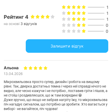
допомогою швидкого розморожування. Вбудована
програма пропонує вибір п’яти найпопулярніших типів
1
продуктів: м’ясо, птиця, риба, хліб/випічка та фрукти.
1
Просто вкажіть тип та вагу продуктів та технологія
Рейтинг 4
1
автоматично розрахує необхідний час та потужність для
на основі
3 відгуків
0
розморожування.
0
Функція «Потужне розморожування»
Цей режим дозволяє вибрати один із 4 популярних типів
Залишити відгук
продуктів: м’ясо, птицю, рибу або хліб та випічку. Вам
потрібно вказати тип та вагу продуктів, а програма
автоматично визначить оптимальний час та потужність для
розморожування. Таким чином, ви зможете швидко
Альона
підготувати інгредієнти для приготування страв, зберігаючи
13.04.2026
їх поживні властивості.
Мікрохвильовка просто супер, дизайн і робота на вищому
Легкий догляд
рівні. Так, дверка достатньо темна і через неї справді нічого не
Покриття CERAMIC INSIDE надає легкий догляд і зберігає
видно, але чесно кажучи і не потрібно , поставив гріти і пішов, а
свій початковий колір без необхідності складного очищення.
не стоїш і роздивляєшся, що ж там всередині 😁
Дуже зручно, що якщо не забрав нагріту їжу, то мікрохвильова
Підтверджено лабораторією Hohenstein: емаль для
піч нагадує сигналом, що потрібно це зробити. Хто вагається у
мікрохвильових печей має антибактеріальні властивості на
виборі - не вагайтеся, піч чудова!
рівні 99,9%. Крім того, це покриття в 24 рази стійкіше до