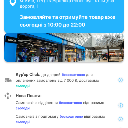
м. Київ, ТРЦ «Respublika Park», вул. Кільцева
дорога, 1
Замовляйте та отримуйте товар вже
сьогодні з 10:00 до 22:00
Кур’єр Click:
до дверей
для
безкоштовно
оплачених замовлень від 7 000 ₴, доставимо
сьогодні
Нова Пошта:
Самовивіз з відділення
відправимо
безкоштовно
сьогодні
Самовивіз з поштомату
відправимо
безкоштовно
сьогодні