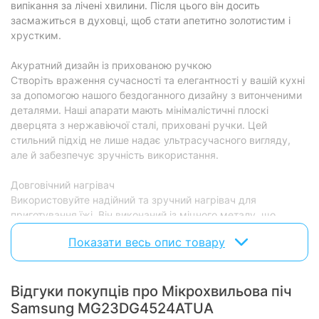
випікання за лічені хвилини. Після цього він досить
Колір корпусу:
засмажиться в духовці, щоб стати апетитно золотистим і
чорний із сріблястим
хрустким.
Габарити (В х Ш х Г):
275 х 489 х 394 мм
Акуратний дизайн із прихованою ручкою
Характеристики та комплектація товару можуть змінюватися
Створіть враження сучасності та елегантності у вашій кухні
виробником без повідомлення.
за допомогою нашого бездоганного дизайну з витонченими
деталями. Наші апарати мають мінімалістичні плоскі
дверцята з нержавіючої сталі, приховані ручки. Цей
стильний підхід не лише надає ультрасучасного вигляду,
але й забезпечує зручність використання.
Довговічний нагрівач
Використовуйте надійний та зручний нагрівач для
приготування їжі. Він виконаний із міцного металу, що
гарантує його стійкість до звичайних експлуатаційних умов.
Показати весь опис товару
Завдяки цьому немає потреби у захисному покритті, що
спрощує процес очищення пристрою.
Відгуки покупців про Мікрохвильова піч
Швидке розморожування
Оптимізуйте час приготування заморожених продуктів за
Samsung MG23DG4524ATUA