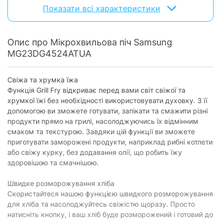
Показати всі характеристики
Розморожування:
є
Оснащення
Опис про Мікрохвильова піч Samsung
Наявність дисплея:
з дисплеєм
MG23DG4524ATUA
Діаметр поворотного столу:
28.8 см
Свіжа та хрумка їжа
Гриль
Функція Grill Fry відкриває перед вами світ свіжої та
хрумкої їжі без необхідності використовувати духовку. З її
Тип грилю:
теновий
допомогою ви зможете готувати, запікати та смажити різні
Максимальна потужність гриля:
продукти прямо на грилі, насолоджуючись їх відмінним
1100 Вт
смаком та текстурою. Завдяки цій функції ви зможете
Керування
приготувати заморожені продукти, наприклад рибні котлети
або свіжу курку, без додавання олії, що робить їжу
Тип керування:
кнопкове
здоровішою та смачнішою.
Комплектація
Швидке розморожування хліба
Скористайтеся нашою функцією швидкого розморожування
Блюдо для хрусткої скоринки:
є
для хліба та насолоджуйтесь свіжістю щоразу. Просто
натисніть кнопку, і ваш хліб буде розморожений і готовий до
Фізичні характеристики