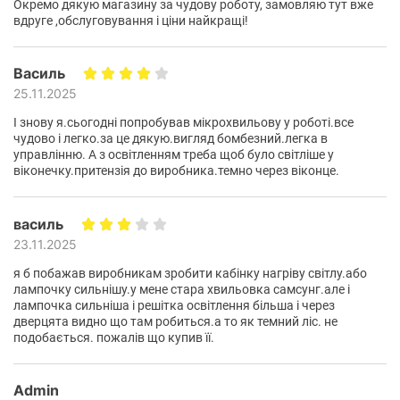
Окремо дякую магазину за чудову роботу, замовляю тут вже
подряпин, ніж нержавіюча сталь.
вдруге ,обслуговування і ціни найкращі!
Приготування на пару
Варіть корисні та смачні страви на пару з легкістю завдяки
Василь
технології Pure Steamer. Просто додайте воду до
25.11.2025
спеціального резервуару та розподіліть інгредієнти на
І знову я.сьогодні попробував мікрохвильову у роботі.все
спеціальній решітці. Виберіть тип і розмір продуктів, а
чудово і легко.за це дякую.вигляд бомбезний.легка в
програма автоматично оптимізує час приготування.
управлінню. А з освітленням треба щоб було світліше у
віконечку.притензія до виробника.темно через віконце.
Швидке та просте управління
Використовуйте зручну та зрозумілу систему керування
для зручного приготування їжі. Панель керування
василь
відрізняється простотою і містить кілька кнопок з
23.11.2025
основними функціями, що часто використовуються.
я б побажав виробникам зробити кабінку нагріву світлу.або
Регулятор дозволяє зручно та точно налаштувати
лампочку сильнішу.у мене стара хвильовка самсунг.але і
параметри. Це робить процес вибору та налаштування
лампочка сильніша і решітка освітлення більша і через
параметрів легким та інтуїтивно зрозумілим.
дверцята видно що там робиться.а то як темний ліс. не
подобається. пожалів що купив її.
Домашній десерт
Радуйте себе та своїх близьких смачними домашніми
десертами, не витрачаючи багато часу та не
Admin