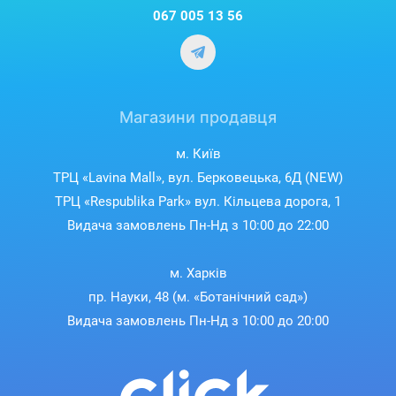
067 005 13 56
Економічний режим
Побутова техніка, що працює щодня, споживає енергію,
часто непомітна для вас. Однак, можна знизити це
непотрібне енергоспоживання, використовуючи режим
очікування. Коли мікрохвильова піч не використовується, її
дисплей вимикається, а пристрій переходить у режим
Магазини продавця
мінімального споживання енергії, залишаючись готовим до
наступного увімкнення.
м. Київ
ТРЦ «Lavina Mall», вул. Берковецька, 6Д (NEW)
ТРЦ «Respublika Park» вул. Кільцева дорога, 1
Видача замовлень Пн-Нд з 10:00 до 22:00
м. Харків
пр. Науки, 48 (м. «Ботанічний сад»)
Видача замовлень Пн-Нд з 10:00 до 20:00