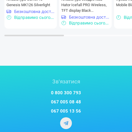
Genesis MK126 Silverlight
Hator Icefall PRO Wireless,
Mobile B
TFT display Black
Безкоштовна доставка
(HTK450UA)
Безкоштовна доставка
Відправимо сьогодні
Відправимо сьогодні
Зв'язатися
0 800 300 793
067 005 08 48
067 005 13 56