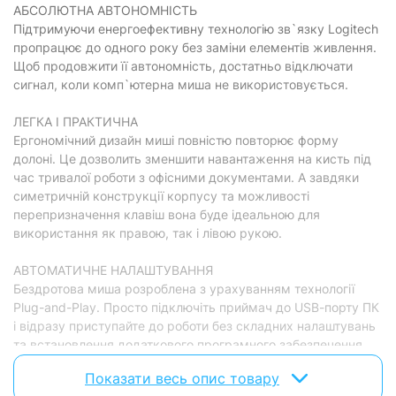
АБСОЛЮТНА АВТОНОМНІСТЬ
Довжина кабелю:
без кабелю
Підтримуючи енергоефективну технологію зв`язку Logitech
пропрацює до одного року без заміни елементів живлення.
симетрична (для лівої та
Орієнтація:
правої руки)
Щоб продовжити її автономність, достатньо відключати
сигнал, коли комп`ютерна миша не використовується.
USB-приймач:
йде в комплекті
ЛЕГКА І ПРАКТИЧНА
Фізичні характеристики
Ергономічний дизайн миші повністю повторює форму
долоні. Це дозволить зменшити навантаження на кисть під
Розмір:
97.7 х 61.5 х 35.2 мм
час тривалої роботи з офісними документами. А завдяки
Вага:
70.5 г
симетричній конструкції корпусу та можливості
перепризначення клавіш вона буде ідеальною для
Колір:
Червоний-чорний
використання як правою, так і лівою рукою.
Характеристики та комплектація товару можуть змінюватися
АВТОМАТИЧНЕ НАЛАШТУВАННЯ
виробником без повідомлення.
Бездротова миша розроблена з урахуванням технології
Plug-and-Play. Просто підключіть приймач до USB-порту ПК
і відразу приступайте до роботи без складних налаштувань
та встановлення додаткового програмного забезпечення.
Показати весь опис товару