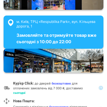
м. Київ, ТРЦ «Respublika Park», вул. Кільцева
дорога, 1
Замовляйте та отримуйте товар вже
сьогодні з 10:00 до 22:00
Кур’єр Click:
до дверей
для
безкоштовно
оплачених замовлень від 7 000 ₴, доставимо
сьогодні
Нова Пошта:
Самовивіз з відділення
відправимо
безкоштовно