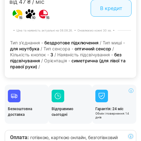
від 47 ₴ / міс
В кредит
15
10
15
Ціна та наявність актуальні на 08.08.26.
Оновлюємо кожні 30 хв.
Тип з'єднання -
бездротове підключення
/ Тип миші -
для ноутбука
/ Тип сенсора -
оптичний сенсор
/
Кількість кнопок -
3
/ Наявність підсвічування -
без
підсвічування
/ Орієнтація -
симетрична (для лівої та
правої руки)
/
Безкоштовна
Відправимо
Гарантія: 24 міс
Обмін і повернення: 14
доставка
сьогодні
днів
Оплата:
готівкою, карткою онлайн, безготівковий