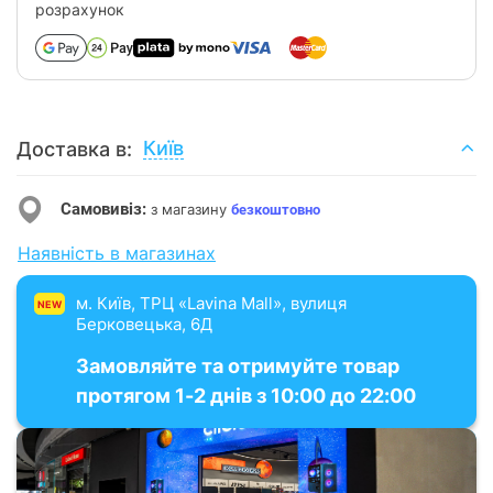
розрахунок
Київ
Доставка в:
Самовивіз:
з магазину
безкоштовно
Наявність в магазинах
м. Київ, ТРЦ «Lavina Mall», вулиця
NEW
Берковецька, 6Д
Замовляйте та отримуйте товар
протягом 1-2 днів з 10:00 до 22:00