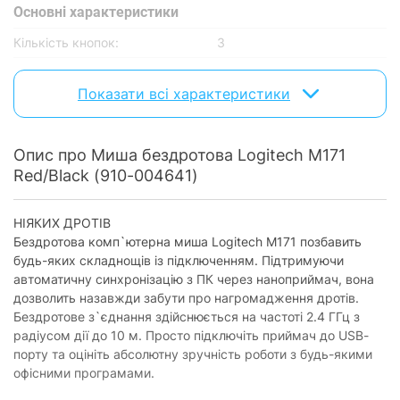
Основнi характеристики
Кількість кнопок:
3
Колесо прокрутки:
є
Показати всі характеристики
Бездротовий зв'язок
Підключення по радіоканалу:
так
Опис про Миша бездротова Logitech M171
Red/Black (910-004641)
Живлення
Тип живлення:
батарейки
НІЯКИХ ДРОТІВ
Тип та кількість батарейок /
Бездротова комп`ютерна миша Logitech M171 позбавить
1 х АА
акумулятора:
будь-яких складнощів із підключенням. Підтримуючи
автоматичну синхронізацію з ПК через наноприймач, вона
Особливості
дозволить назавжди забути про нагромадження дротів.
Бездротове з`єднання здійснюється на частоті 2.4 ГГц з
Наявність підсвічування:
без підсвічування
радіусом дії до 10 м. Просто підключіть приймач до USB-
порту та оцініть абсолютну зручність роботи з будь-якими
Додатково
офісними програмами.
Радіус дії:
10 м