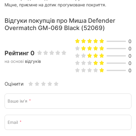
Додатково
Міцне, приємне на дотик прогумоване покриття.
Довжина кабелю:
1.5 м
Відгуки покупців про Миша Defender
симетрична (для лівої та правої
Орієнтація:
Overmatch GM-069 Black (52069)
руки)
USB-приймач:
відсутній
0
0
підсвічування, що
Інше:
Рейтинг 0
переливається
0
на основі
відгуків
0
Фізичні характеристики
0
Розмір:
125 х 65 х 35 мм
Оцінити
Вага:
160 г
Колір:
Чорний
Ваше ім’я
*
Характеристики та комплектація товару можуть змінюватися
виробником без повідомлення.
Email
*