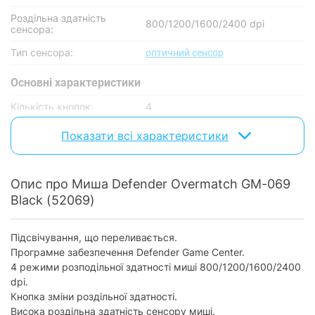
Роздільна здатність
800/1200/1600/2400 dpi
сенсора:
Тип сенсора:
оптичний сенсор
Основнi характеристики
Кількість кнопок:
4
Колесо прокрутки:
є
Показати всі характеристики
Дротове підключення
Опис про Миша Defender Overmatch GM-069
Підключення по USB:
так
Black (52069)
Живлення
Підсвічування, що переливається.
Тип живлення:
інтерфейсний роз'єм
Програмне забезпечення Defender Game Center.
4 режими розподільної здатності миші 800/1200/1600/2400
Особливості
dpi.
Наявність підсвічування:
з підсвічуванням
Кнопка зміни роздільної здатностi.
Висока роздільна здатність сенсору миші.