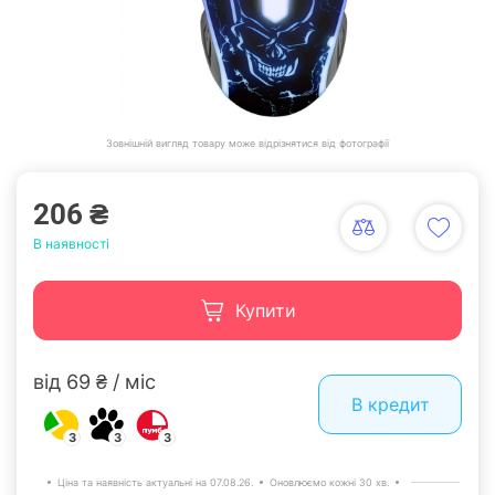
Зовнішній вигляд товару може відрізнятися від фотографії
206 ₴
В наявності
Купити
від 69 ₴ / міс
В кредит
3
3
3
Ціна та наявність актуальні на 07.08.26.
Оновлюємо кожні 30 хв.