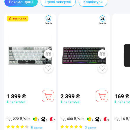
Рекомендації
Ігрові поверхні
Клавіатури
12
24
BEST CLICK
Гарантія
Гарантія
1 899 ₴
2 399 ₴
169 ₴
В наявності
В наявності
В наявно
від
/міс.
від
/міс.
від
/
272 ₴
400 ₴
16 ₴
7
4
7
6
3
6
8
3
Відгуків
Відгуки