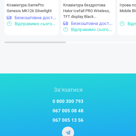
Клавіатура GamePro
Клавіатура бездротова
Iгрова п
Genesis MK126 Silverlight
Hator Icefall PRO Wireless,
Mobile B
TFT display Black
Безкоштовна доставка
(HTK450UA)
Безкоштовна доставка
Відправимо сьогодні
Відправимо сьогодні
Зв'язатися
0 800 300 793
067 005 08 48
067 005 13 56