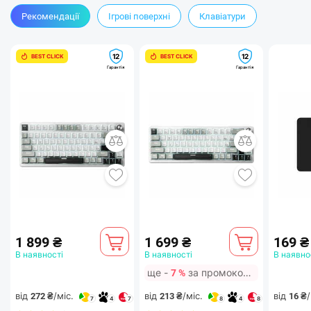
Рекомендації
Ігрові поверхні
Клавіатури
12
12
BEST CLICK
BEST CLICK
Гарантія
Гарантія
1 899 ₴
1 699 ₴
169 ₴
В наявності
В наявності
В наявно
ще -
за промокодом
7 %
від
/міс.
від
/міс.
від
/
272 ₴
213 ₴
16 ₴
7
4
7
8
4
8