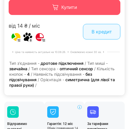
Купити
від 14 ₴ / міс
В кредит
12
8
12
Ціна та наявність актуальні на 10.08.26.
Оновлюємо кожні 30 хв.
Тип з'єднання -
дротове підключення
/ Тип миші -
звичайна
/ Тип сенсора -
оптичний сенсор
/ Кількість
кнопок -
4
/ Наявність підсвічування -
без
підсвічування
/ Орієнтація -
симетрична (для лівої та
правої руки)
/
Відправимо
Гарантія: 12 міс
За тарифами
Обмін і повернення: 14