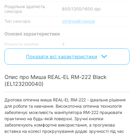
Роздільна здатність
800/1200/1600 dpi
сенсора:
Тип сенсора:
оптичний сенсор
Основнi характеристики
Кількість кнопок:
4
Колесо прокрутки:
є
Показати всі характеристики
Дротове підключення
Опис про Миша REAL-EL RM-222 Black
Підключення по USB:
так
(EL123200040)
Живлення
Дротова оптична миша REAL-EL RM-222 - ідеальне рішення
Тип живлення:
інтерфейсний роз'єм
для роботи та навчання. Високоточна оптична технологія
забезпечує можливість маніпулятора RM-222 працювати
Особливості
практично на будь-якій поверхні. Зручні кнопки
Наявність підсвічування:
без підсвічування
забезпечують комфортне використання, а прогумова
вставка на колесі прокручування додає зручності під час