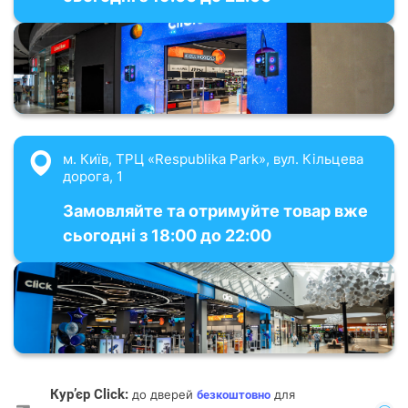
м. Київ, ТРЦ «Respublika Park», вул. Кільцева
дорога, 1
Замовляйте та отримуйте товар вже
сьогодні з 18:00 до 22:00
Кур’єр Click:
до дверей
для
безкоштовно