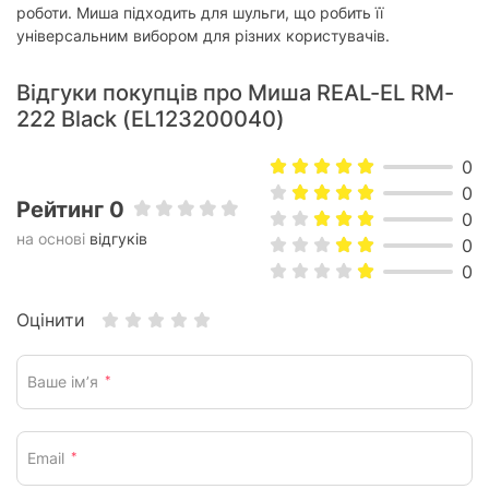
Додатково
роботи. Миша підходить для шульги, що робить її
універсальним вибором для різних користувачів.
Довжина кабелю:
1.5 м
симетрична (для лівої та правої
Орієнтація:
Відгуки покупців про Миша REAL-EL RM-
руки)
222 Black (EL123200040)
USB-приймач:
відсутній
0
Інше:
кнопка перемикання DPI
0
Рейтинг 0
Фізичні характеристики
0
на основі
відгуків
0
Розмір:
112 х 60 х 30 мм
0
Вага:
79 г
Оцінити
Колір:
Чорний
Характеристики та комплектація товару можуть змінюватися
Ваше ім’я
*
виробником без повідомлення.
Email
*