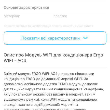
Основнi характеристики
Матеріал:
пластик
Характеристики та комплектація товару можуть змінюватися
виробником без повідомлення.
Показати всі характеристики
Опис про Модуль WIFI для кондиціонера Ergo
WIFI - AC4
Знімний модуль ERGO WIFI-AC4 дозволяє підключити
кондиціонер ERGO до домашньої мережі Wi-Fi. За
допомогою мобільного додатка TFIAC модуль дозволяє
дистанційно керувати вашим кондиціонером зі смартфона,
як у локальному режимі без виходу в інтернет, так і у
віддаленому режимі, коли WIFI модуль та кондиціонер
знаходяться не в одній домашній мережі та
використовують для з’єднання мережу Інтернет.