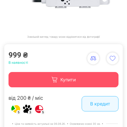
Зовнішній вигляд товару може відрізнятися від фотографії
999 ₴
В наявності
Купити
від 200 ₴ / міс
В кредит
5
3
5
Ціна та наявність актуальні на 06.08.26.
Оновлюємо кожні 30 хв.