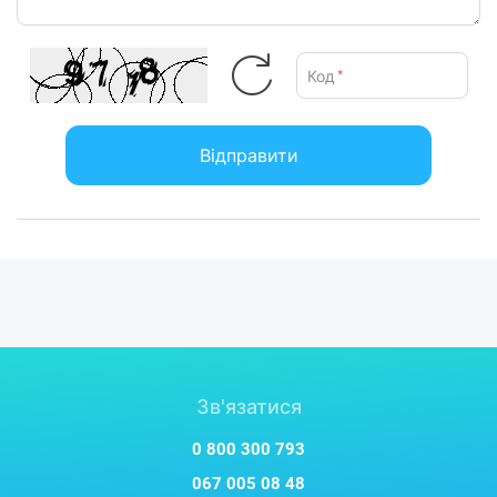
Код
*
Відправити
Зв'язатися
0 800 300 793
067 005 08 48