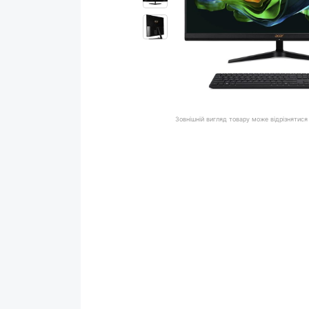
Зовнішній вигляд товару може відрізнятися 