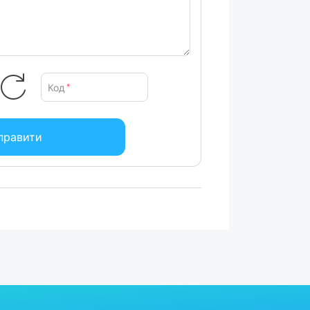
Код
*
правити