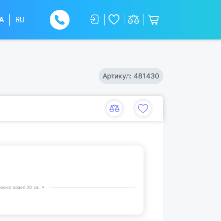
A
RU
Артикул:
481430
юємо кожні 30 хв.