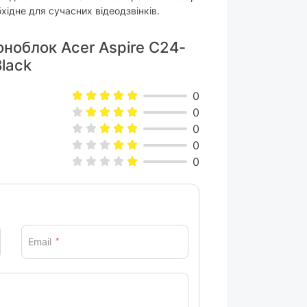
хідне для сучасних відеодзвінків.
оноблок Acer Aspire C24-
lack
0
0
0
0
0
Email
*