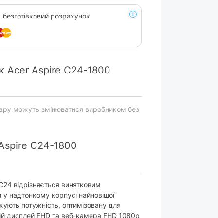
, безготівковий розрахунок
 Acer Aspire C24-1800
вару можуть змінюватися виробником без
Aspire C24-1800
 C24 відрізняється винятковим
у надтонкому корпусі найновішої
джують потужність, оптимізовану для
ий дисплей FHD та веб-камера FHD 1080p