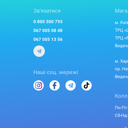
Зв'язатися
Мага
0 800 300 793
м. Киї
ТРЦ «L
067 005 08 48
ТРЦ «R
067 005 13 56
Видача
м. Хар
пр. На
Наші соц. мережі
Видача
Колл
Пн-Пт:
Сб-Нд: