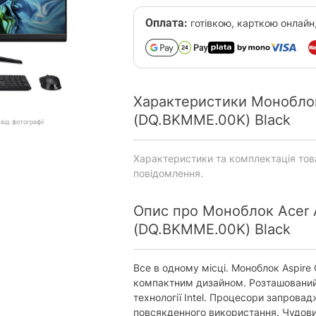
Оплата:
готівкою, карткою онлайн
Характеристики Моноблок
(DQ.BKMME.00K) Black
від фотографії
Характеристики та комплектація то
повідомлення.
Опис про Моноблок Acer 
(DQ.BKMME.00K) Black
Все в одному місці. Моноблок Aspire
компактним дизайном. Розташований 
технології Intel. Процесори запрова
повсякденного використання. Чудов