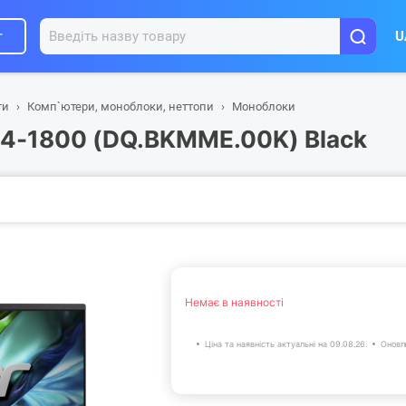
г
U
ти
Комп`ютери, моноблоки, неттопи
Моноблоки
24-1800 (DQ.BKMME.00K) Black
Немає в наявності
Ціна та наявність актуальні на 09.08.26.
Оновл