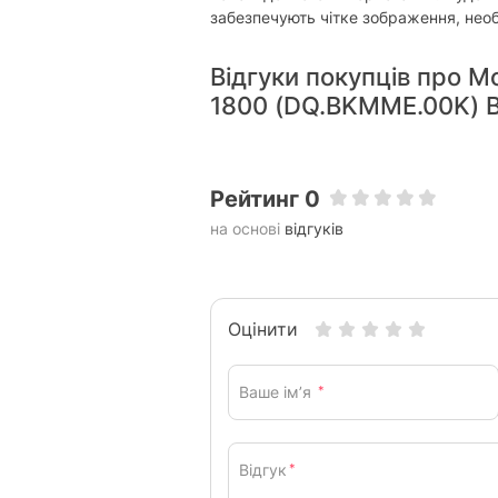
забезпечують чітке зображення, необ
Відгуки покупців про М
1800 (DQ.BKMME.00K) B
Рейтинг 0
на основі
відгуків
Оцінити
Ваше ім’я
*
Відгук
*