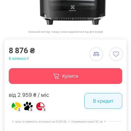
Зовнішній вигляд товару може відрізнятися від фотографії
8 876 ₴
В наявності
Купити
від 2 959 ₴ / міс
В кредит
2
3
3
Ціна та наявність актуальні на 07.08.26.
Оновлюємо кожні 30 хв.