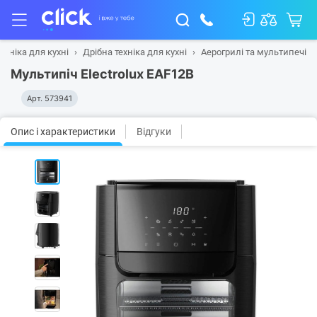
ехніка для кухні
Дрібна техніка для кухні
Аерогрилі та мультипечі
Мультипіч Electrolux EAF12B
Арт.
573941
Опис і характеристики
Відгуки