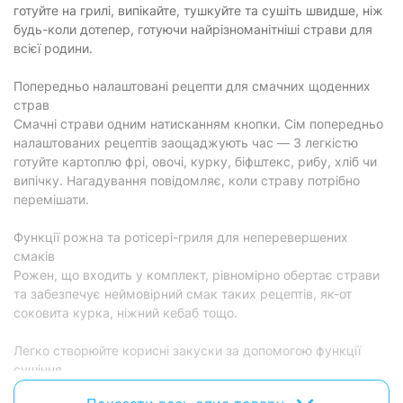
готуйте на грилі, випікайте, тушкуйте та сушіть швидше, ніж
будь-коли дотепер, готуючи найрізноманітніші страви для
Програми
всієї родини.
Кількість програм:
5 шт
Попередньо налаштовані рецепти для смачних щоденних
Air Fry, випікання, розігрівання,
страв
Програми:
сушіння, гриль
Смачні страви одним натисканням кнопки. Сім попередньо
налаштованих рецептів заощаджують час — З легкістю
Фізичні характеристики
готуйте картоплю фрі, овочі, курку, біфштекс, рибу, хліб чи
випічку. Нагадування повідомляє, коли страву потрібно
Габарити:
37.6 х 40.9 х 32.2 см
перемішати.
Колір:
чорний
Функції рожна та ротісері-гриля для неперевершених
Характеристики та комплектація товару можуть змінюватися
смаків
виробником без повідомлення.
Рожен, що входить у комплект, рівномірно обертає страви
та забезпечує неймовірний смак таких рецептів, як-от
соковита курка, ніжний кебаб тощо.
Легко створюйте корисні закуски за допомогою функції
сушіння
Швидко й легко готуйте улюблені закуски або створюйте