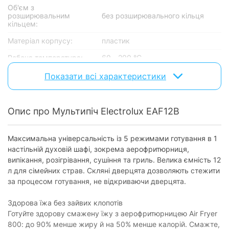
Об'єм з
розширювальним
без розширювального кільця
кільцем:
Матеріал корпусу:
пластик
Робоча температура:
60 - 200 °C
Показати всі характеристики
Керування
Тип управління:
сенсорне керування
Опис про Мультипіч Electrolux EAF12B
Оснащення
Дисплей:
з дисплеєм
Максимальна універсальність із 5 режимами готування в 1
настільній духовій шафі, зокрема аерофритюрниця,
Таймер відстрочки
з таймером
випікання, розігрівання, сушіння та гриль. Велика ємність 12
старту:
л для сімейних страв. Скляні дверцята дозволяють стежити
Оглядове вікно:
є
за процесом готування, не відкриваючи дверцята.
Нековзні ніжки:
відсутні
Здорова їжа без зайвих клопотів
Термостат:
без термостата
Готуйте здорову смажену їжу з аерофритюрницею Air Fryer
800: до 90% менше жиру й на 50% менше калорій. Смажте,
Знімна чаша:
без знімної чаші