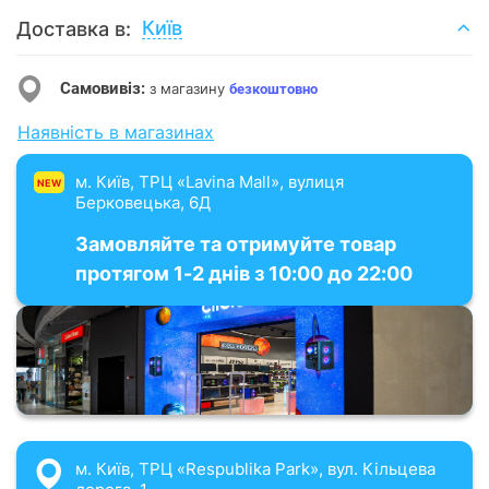
Київ
Доставка в:
Самовивіз:
з магазину
безкоштовно
Наявність в магазинах
м. Київ, ТРЦ «Lavina Mall», вулиця
NEW
Берковецька, 6Д
Замовляйте та отримуйте товар
протягом 1-2 днів з 10:00 до 22:00
м. Київ, ТРЦ «Respublika Park», вул. Кільцева