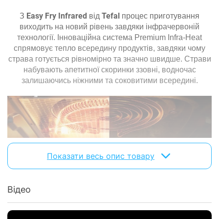
Знімна чаша:
зі знімною чашею
Easy Fry Infrared
Tefal
З
від
процес приготування
Програми
виходить на новий рівень завдяки інфрачервоній
технології. Інноваційна система Premium Infra-Heat
Кількість
7 шт
спрямовує тепло всередину продуктів, завдяки чому
програм:
страва готується рівномірно та значно швидше. Страви
аерофритюр, запікання, гриль, розігрів,
набувають апетитної скоринки ззовні, водночас
тост, випікання, сушіння (дегідратація), +
Програми:
залишаючись ніжними та соковитими всередині.
опція хрустка скоринка, + ручний
режим
Фізичні характеристики
Габарити:
42.1 x 27.9 x 31.3 см
Вага:
5.2 кг
Показати весь опис товару
Колір:
чорний
Характеристики та комплектація товару можуть змінюватися
Відео
виробником без повідомлення.