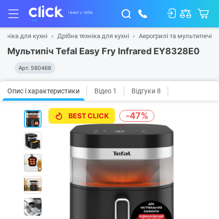
ехніка для кухні
Дрібна техніка для кухні
Аерогрилі та мультипечі
Мультипіч Tefal Easy Fry Infrared EY8328E0
Арт.
580466
Опис і характеристики
Відео 1
Відгуки 8
-47%
BEST CLICK