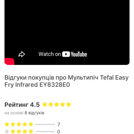
Ідеальна текстура без зайвого
жиру
Поєднання інфрачервоного прогріву та інтенсивної
циркуляції гарячого повітря створює баланс: зовні —
Відгуки покупців про Мультипіч Tefal Easy
рум’яна скоринка, всередині — соковитість. Усе це
Fry Infrared EY8328E0
майже без використання олії.
Рейтинг 4.5
на основі
8 відгуків
7
0