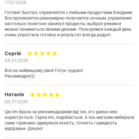
17.07.2026
Готовит быстро, справляется с любыми продуктами блюдами.
Все пропекается равномерно получается сочным, управление
настолько понятное закинул продукты, выбрал режим и
можно заниматься своими делами. Пользуемся каждый день
очень упростила готовку и результат всегда радует.
Сергій
09.07.2026
Все на найвищому рівні! Готує чудово!
Рекомендую!))
Наталія
06.07.2026
Цю піч брала за рекомендаціями від тих, хто давно нею
7 автоматичних програм
користується. Гарна піч, подобається. А ось магазин вибирала
сама і приємно здивувала ясність, точність і швидкість
відправки. Дякую!
Мультипіч пропонує широкий вибір режимів:
аерофритюр, запікання, гриль, розігрів, тости,