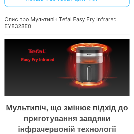
Робоча
80 - 240 °C
температура:
Опис про Мультипіч Tefal Easy Fry Infrared
Модель:
EY8328E0
EY8328E0
Керування
Тип управління:
сенсорне керування
Оснащення
Дисплей:
з дисплеєм
Таймер
відстрочки
з таймером
старту:
Кришка:
знімна
Мультипіч, що змінює підхід до
Оглядове вікно:
відсутнє
приготування завдяки
Нековзні ніжки:
є
Термостат:
без термостата
інфрачервоній технології