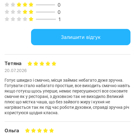
0
0
1
Залишити відгук
Тетяна
Швидке та рівномірне
20.07.2026
приготування
Готує швидко і смачно, місця займає небагато дуже зручна.
Готувати стало набагато простіше, все виходить смачно навіть
якщо готуєш щось уперше, немає пересушеності все соковите
Подвійна система нагрівання (зверху та знизу) у
смачне як у ресторані, з духовкою так не виходило.Великий
плюс що містка чаша, що без зайвого жиру і кухня не
поєднанні з вентилятором забезпечує стабільний
нагрівається так як під час роботи духовки, справді зручна річ
розподіл тепла. Страви пропікаються рівномірно без
користуюся щодня класна.
необхідності перемішування під час готування.
Ольга