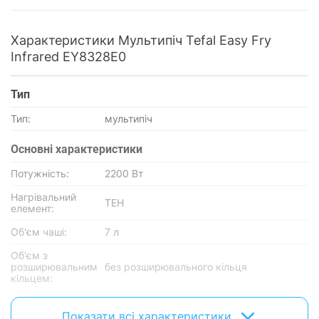
Характеристики Мультипіч Tefal Easy Fry
Infrared EY8328E0
Тип
Тип:
мультипіч
Основнi характеристики
Потужність:
2200 Вт
Нагрівальний
ТЕН
елемент:
Об'єм чаші:
7 л
Об'єм з
розширювальним
без розширювального кільця
кільцем:
Матеріал
пластик
корпусу:
Показати всі характеристики