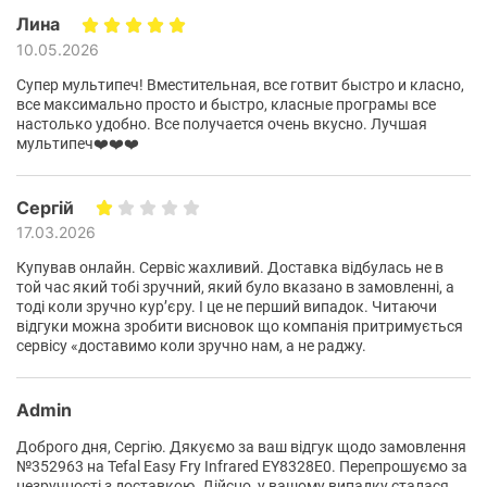
Лина
10.05.2026
Супер мультипеч! Вместительная, все готвит быстро и класно,
все максимально просто и быстро, класные програмы все
настолько удобно. Все получается очень вкусно. Лучшая
мультипеч❤️❤️❤️
Сергій
17.03.2026
Купував онлайн. Сервіс жахливий. Доставка відбулась не в
той час який тобі зручний, який було вказано в замовленні, а
тоді коли зручно курʼєру. І це не перший випадок. Читаючи
відгуки можна зробити висновок що компанія притримується
сервісу «доставимо коли зручно нам, а не раджу.
Admin
Швидкість і
Доброго дня, Сергію. Дякуємо за ваш відгук щодо замовлення
енергоефективність
№352963 на Tefal Easy Fry Infrared EY8328E0. Перепрошуємо за
незручності з доставкою. Дійсно, у вашому випадку сталася