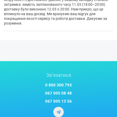
затримка: замість запланованого часу 11.03 (18:00–20:00)
Пристрій швидко виходить на робочу температуру — до
доставку було виконано 12.03 о 20:00. Нам прикро, що це
200°C приблизно за 45 секунд.
вплинуло на ваш досвід. Ми врахуємо ваш відгук для
покращення якості сервісу та роботи доставки. Дякуємо за
розуміння.
Зв'язатися
0 800 300 793
067 005 08 48
067 005 13 56