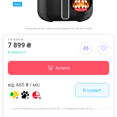
Відео
Зовнішній вигляд товару може відрізнятися від фотографії
14 899 ₴
7 899 ₴
В наявності
Купити
від 465 ₴ / міс
В кредит
17
9
10
Ціна та наявність актуальні на 09.08.26.
Оновлюємо кожні 30 хв.