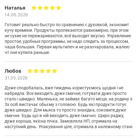
випікання, сушіння (дегідратація), ручний режим і
Наталья
функція додаткової хрусткої скоринки.
14.06.2026
Готовит реально быстро по сравнению с духовкой, экономит
кучу времени. Продукты пропекаются равномерно, при этом
не сухие не пережариваются, всё выходит вкусно. Управление
простое, удобные программы, не надо следить за процессом,
чаша большая. Первая мультипеч и не разочаровала, жалею
чт оне купила раньше.
Любов
Велика місткість для всієї
31.05.2026
родини
Дуже сподобалась, вже тиждень користуємось щодня і не
набридла. Все виходить дуже смачне, готувати дуже просто
стало і швидко. Маленька, не займає багато місця, на родину з
7-літрова чаша дозволяє без проблем готувати великі
3х осіб вистачає обьєму з головою. Будь які продукти готує
дуже швидко. Для мьяса то просто знахідка, соковите,дуже
порції за один раз. Це може бути ціла курка, велика
смачне. Будь що в ній виходить дуже смачно. Щиро раджу,
порція картоплі фрі, кілька стейків або домашня випічка
дуже хороша, якісна пічка. Замовляла НП, отримала на
для всієї родини чи гостей.
наступний день. Упакування ціле, отримала в належному стані.