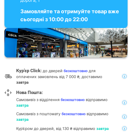
дорога, 1
Замовляйте та отримуйте товар вже
сьогодні з 10:00 до 22:00
Кур’єр Click:
до дверей
для
безкоштовно
оплачених замовлень від 7 000 ₴, доставимо
завтра
Нова Пошта:
Самовивіз з відділення
відправимо
безкоштовно
завтра
Самовивіз з поштомату
відправимо
безкоштовно
завтра
Кур’єром до дверей, від 130 ₴ відправимо
завтра