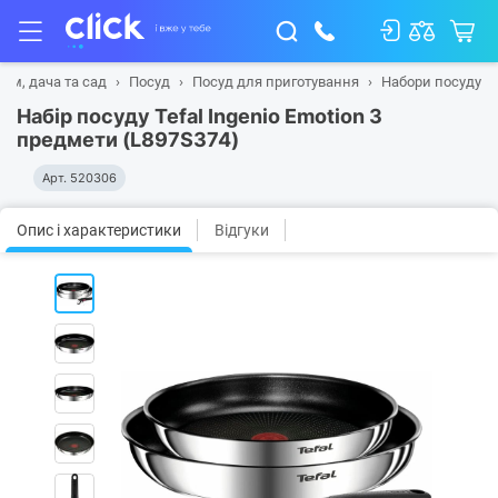
Дім, дача та сад
Посуд
Посуд для приготування
Набори посуду
Набір посуду Tefal Ingenio Emotion 3
предмети (L897S374)
Арт.
520306
Опис і характеристики
Відгуки