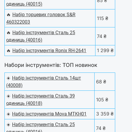
85 ₴
одиниць (40015)
🔥
Набір торцевих головок S&R
115 ₴
460322003
🔥
Набiр iнструментiв Сталь 25
74 ₴
одиниць (40016)
🔥
1 299 ₴
Набiр інструментів Ronix RH-2641
Набори інструментів: ТОП новинок
☀️
Набір інструментів Сталь 14шт
68 ₴
(40008)
☀️
Набiр iнструментiв Сталь 39
105 ₴
одиниць (40018)
☀️
3 359 ₴
Набір інструментів Mova MTKH01
☀️
Набiр iнструментiв Сталь 25
74 ₴
одиниць (40016)