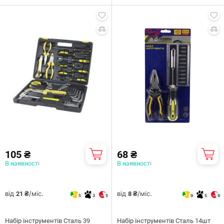
105 ₴
68 ₴
В наявності
В наявності
від
/міс.
від
/міс.
21 ₴
8 ₴
5
3
5
9
5
9
Набiр iнструментiв Сталь 39
Набір інструментів Сталь 14шт