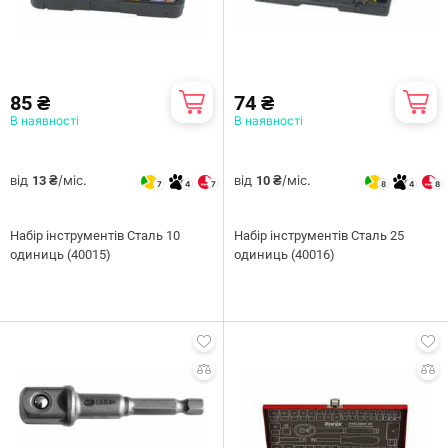
85 ₴
74 ₴
В наявності
В наявності
від
/міс.
від
/міс.
13 ₴
10 ₴
7
4
7
8
4
8
Набiр iнструментiв Сталь 10
Набiр iнструментiв Сталь 25
одиниць (40015)
одиниць (40016)