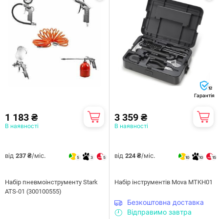
12
Гарантія
1 183 ₴
3 359 ₴
В наявності
В наявності
від
/міс.
від
/міс.
237 ₴
224 ₴
5
3
5
10
10
15
Набір пневмоінструменту Stark
Набір інструментів Mova MTKH01
ATS-01 (300100555)
Безкоштовна доставка
Відправимо завтра