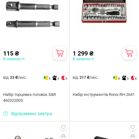
115 ₴
1 299 ₴
В наявності
В наявності
від
/міс.
від
/міс.
23 ₴
217 ₴
5
3
5
6
3
6
Набір торцевих головок S&R
Набiр інструментів Ronix RH-2641
460322003
Відправимо завтра