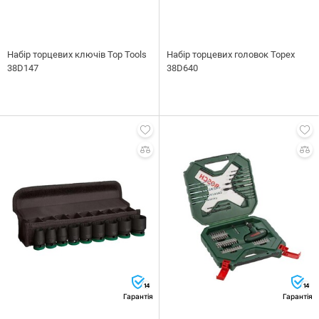
Набір торцевих ключів Top Tools
Набір торцевих головок Topex
38D147
38D640
14
14
Гарантія
Гарантія