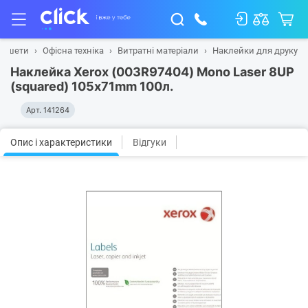
ланшети
Офісна техніка
Витратні матеріали
Наклейки для друку
Наклейка Xerox (003R97404) Mono Laser 8UP
(squared) 105x71mm 100л.
Арт.
141264
Опис і характеристики
Відгуки