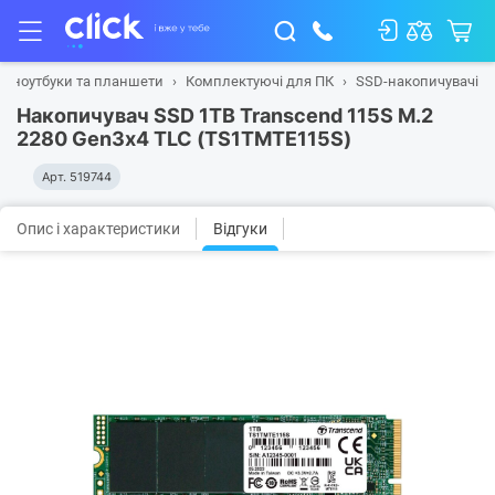
а, ноутбуки та планшети
Комплектуючі для ПК
SSD-накопичувачі
Накопичувач SSD 1TB Transcend 115S M.2
2280 Gen3x4 TLC (TS1TMTE115S)
Арт.
519744
Опис і характеристики
Відгуки