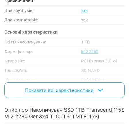
Призначення
Для ноутбуків:
так
Для комп'ютерів:
так
Основнi характеристики
Об'єм накопичувача:
1 ТБ
Форм-фактор:
M.2 2280
Інтерфейс:
PCI Express 3.0 x4
Тип пам'яті:
3D NAND
Швидкість запису:
2000 МБ/сек
Швидкість зчитування:
3200 МБ/сек
Показати всі характеристики
Час напрацювання на відмову:
2 млн годин
Опис про Накопичувач SSD 1TB Transcend 115S
Особливості
M.2 2280 Gen3x4 TLC (TS1TMTE115S)
Підтримка NVMe:
є