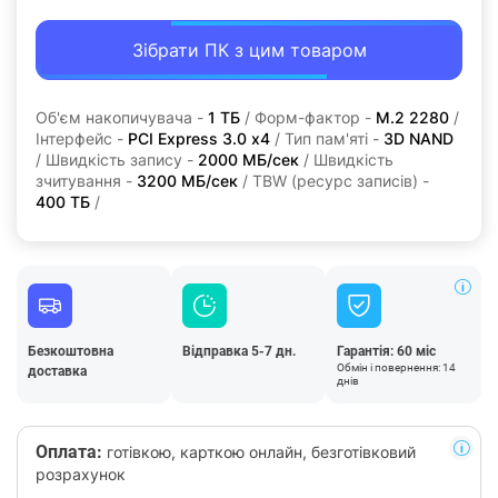
Зібрати ПК з цим товаром
Об'єм накопичувача -
1 ТБ
/ Форм-фактор -
M.2 2280
/
Інтерфейс -
PCI Express 3.0 x4
/ Тип пам'яті -
3D NAND
/ Швидкість запису -
2000 МБ/сек
/ Швидкість
зчитування -
3200 МБ/сек
/ TBW (ресурс записів) -
400 TБ
/
Безкоштовна
Відправка 5-7 дн.
Гарантія: 60 міс
Обмін і повернення: 14
доставка
днів
Оплата:
готівкою, карткою онлайн, безготівковий
розрахунок