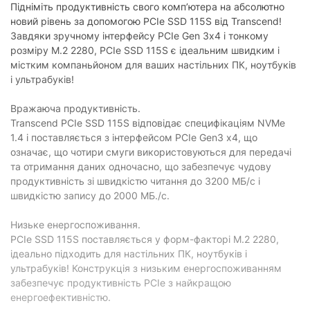
Підніміть продуктивність свого комп’ютера на абсолютно
Додатково
новий рівень за допомогою PCIe SSD 115S від Transcend!
IOPS (читання/запис):
250 000/170 000
Завдяки зручному інтерфейсу PCIe Gen 3x4 і тонкому
розміру M.2 2280, PCIe SSD 115S є ідеальним швидким і
TBW (ресурс записів):
400 TБ
містким компаньйоном для ваших настільних ПК, ноутбуків
і ультрабуків!
Серія
Вражаюча продуктивність.
Серія:
Transcend 115S
Transcend PCIe SSD 115S відповідає специфікаціям NVMe
1.4 і поставляється з інтерфейсом PCIe Gen3 x4, що
Фізичні характеристики
означає, що чотири смуги використовуються для передачі
Габарити:
80 x 22 x 2.23 мм
та отримання даних одночасно, що забезпечує чудову
продуктивність зі швидкістю читання до 3200 МБ/с і
Характеристики та комплектація товару можуть змінюватися
швидкістю запису до 2000 МБ./с.
виробником без повідомлення.
Низьке енергоспоживання.
PCIe SSD 115S поставляється у форм-факторі M.2 2280,
ідеально підходить для настільних ПК, ноутбуків і
ультрабуків! Конструкція з низьким енергоспоживанням
забезпечує продуктивність PCIe з найкращою
енергоефективністю.