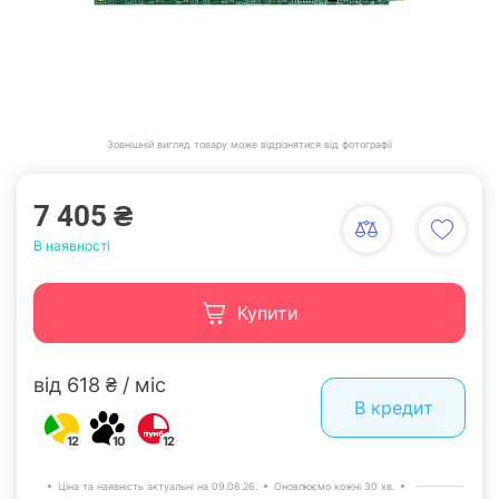
Зовнішній вигляд товару може відрізнятися від фотографії
7 405 ₴
В наявності
Купити
від 618 ₴ / міс
В кредит
12
10
12
Ціна та наявність актуальні на 09.08.26.
Оновлюємо кожні 30 хв.