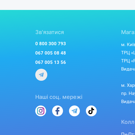
Зв'язатися
Мага
0 800 300 793
м. Киї
ТРЦ «L
067 005 08 48
ТРЦ «R
067 005 13 56
Видача
м. Хар
пр. На
Наші соц. мережі
Видача
Колл
Пн-Пт: