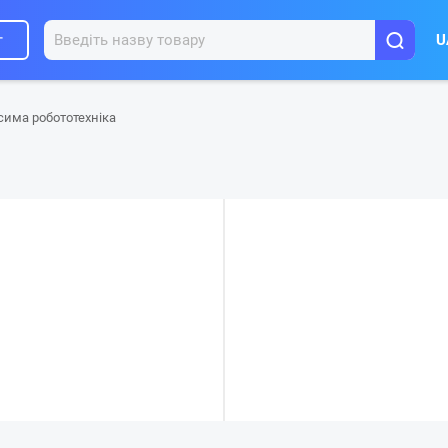
г
U
сима робототехніка