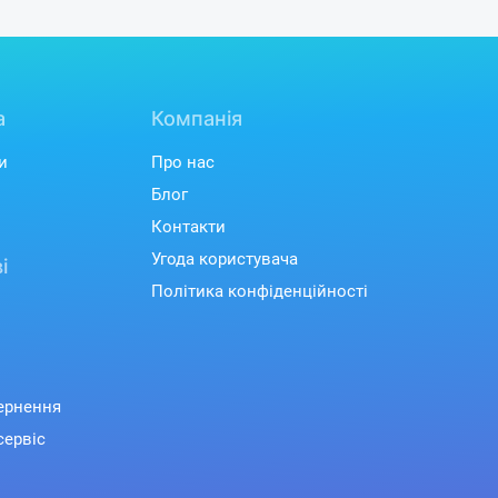
а
Компанія
и
Про нас
Блог
Контакти
Угода користувача
і
Політика конфіденційності
вернення
сервіс