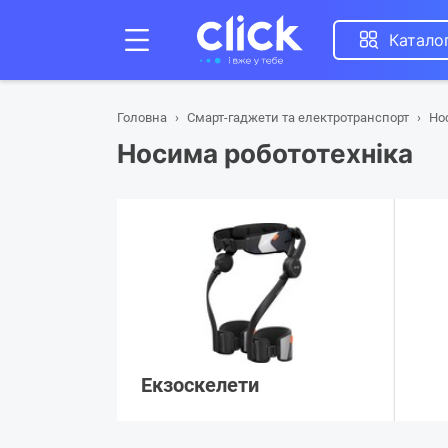
Катало
Головна
Смарт-гаджети та електротранспорт
Но
Носима робототехніка
Екзоскелети