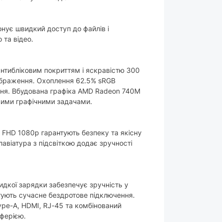
нує швидкий доступ до файлів і
 та відео.
нтибліковим покриттям і яскравістю 300
зображення. Охоплення 62.5% sRGB
ння. Вбудована графіка AMD Radeon 740M
вими графічними задачами.
а FHD 1080p гарантують безпеку та якісну
лавіатура з підсвіткою додає зручності
идкої зарядки забезпечує зручність у
антують сучасне бездротове підключення.
pe-A, HDMI, RJ-45 та комбінований
иферією.