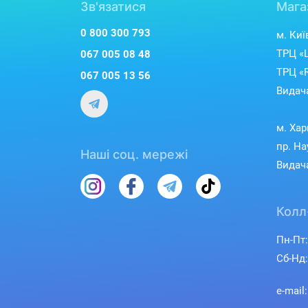
Зв'язатися
Мага
0 800 300 793
м. Киї
ТРЦ «L
067 005 08 48
ТРЦ «R
067 005 13 56
Видача
м. Хар
пр. На
Наші соц. мережі
Видача
Колл
Пн-Пт:
Сб-Нд:
e-mail