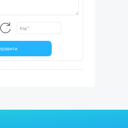
Код
*
правити