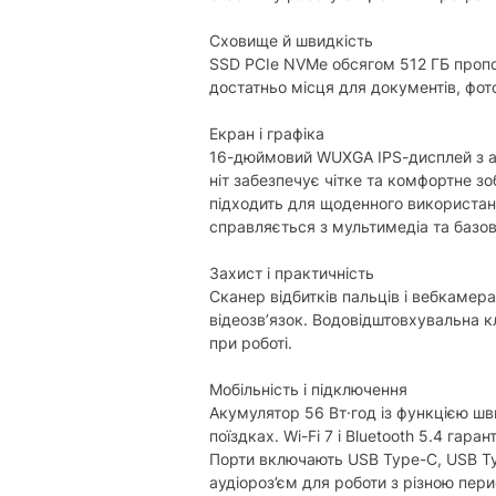
Сховище й швидкість
SSD PCIe NVMe обсягом 512 ГБ пропо
достатньо місця для документів, фото
Екран і графіка
16-дюймовий WUXGA IPS-дисплей з а
ніт забезпечує чітке та комфортне 
підходить для щоденного використа
справляється з мультимедіа та базо
Захист і практичність
Сканер відбитків пальців і вебкамер
відеозв’язок. Водовідштовхувальна к
при роботі.
Мобільність і підключення
Акумулятор 56 Вт·год із функцією шв
поїздках. Wi-Fi 7 і Bluetooth 5.4 гар
Порти включають USB Type-C, USB Ty
аудіороз’єм для роботи з різною пер