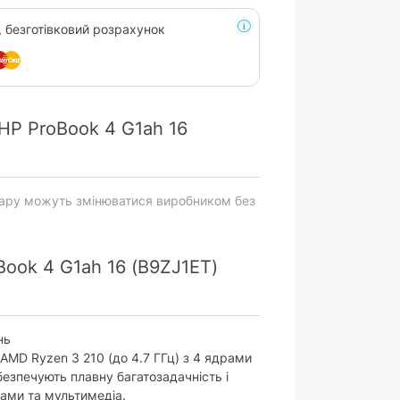
, безготівковий розрахунок
HP ProBook 4 G1ah 16
вару можуть змінюватися виробником без
ook 4 G1ah 16 (B9ZJ1ET)
нь
 AMD Ryzen 3 210 (до 4.7 ГГц) з 4 ядрами
безпечують плавну багатозадачність і
мами та мультимедіа.