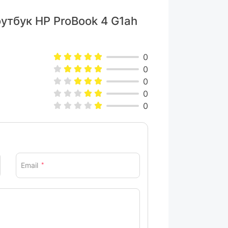
оутбук HP ProBook 4 G1ah
0
0
0
0
0
Email
*