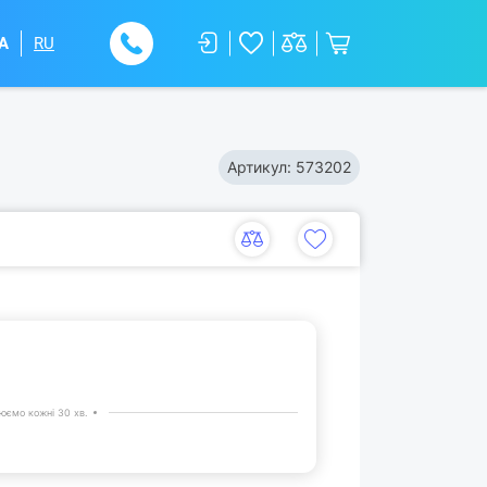
A
RU
Артикул:
573202
юємо кожні 30 хв.