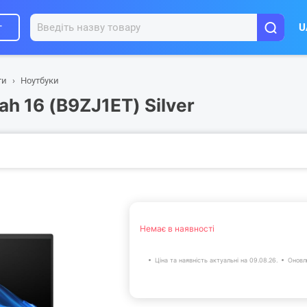
г
U
ти
Ноутбуки
h 16 (B9ZJ1ET) Silver
Немає в наявності
Ціна та наявність актуальні на 09.08.26.
Оновл