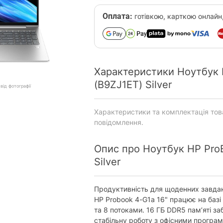
Оплата:
готівкою, карткою онлайн
Характеристики Ноутбук 
(B9ZJ1ET) Silver
від фотографії
Характеристики та комплектація то
повідомлення.
Опис про Ноутбук HP ProB
Silver
Продуктивність для щоденних завда
HP Probook 4-G1a 16" працює на базі
та 8 потоками. 16 ГБ DDR5 пам’яті за
стабільну роботу з офісними програ