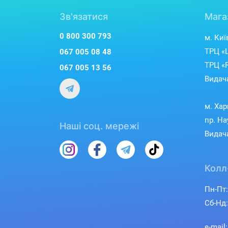
Зв'язатися
Мага
0 800 300 793
м. Киї
ТРЦ «L
067 005 08 48
ТРЦ «R
067 005 13 56
Видача
м. Хар
пр. На
Наші соц. мережі
Видача
Колл
Пн-Пт:
Сб-Нд:
e-mail