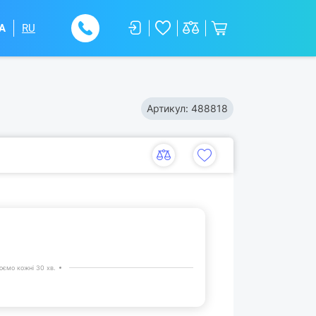
A
RU
Артикул:
488818
ємо кожні 30 хв.