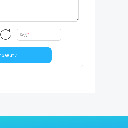
Код
*
правити