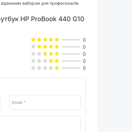
 відмінним вибором для професіоналів.
оутбук HP ProBook 440 G10
0
0
0
0
0
Email
*