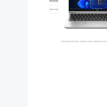
Зовнішній вигляд товару може відрізнятися 