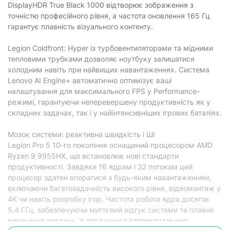
DisplayHDR True Black 1000 відтворює зображення з
точністю професійного рівня, а частота оновлення 165 Гц
гарантує плавність візуального контенту.
Legion Coldfront: Hyper із турбовентиляторами та мідними
тепловими трубками дозволяє ноутбуку залишатися
холодним навіть при найвищих навантаженнях. Система
Lenovo AI Engine+ автоматично оптимізує ваші
налаштування для максимального FPS у Performance-
режимі, гарантуючи неперевершену продуктивність як у
складних задачах, так і у найінтенсивніших ігрових баталіях.
Мозок системи: реактивна швидкість і ШІ
Legion Pro 5 10-го покоління оснащений процесором AMD
Ryzen 9 9955HX, що встановлює нові стандарти
продуктивності. Завдяки 16 ядрам і 32 потокам цей
процесор здатен впоратися з будь-яким навантаженням,
включаючи багатозадачність високого рівня, відеомонтаж у
4K чи навіть розробку ігор. Частота роботи ядра досягає
5.4 ГГц, забезпечуючи миттєвий відгук системи та плавне
виконання завдань. У поєднанні з інтелектуальною