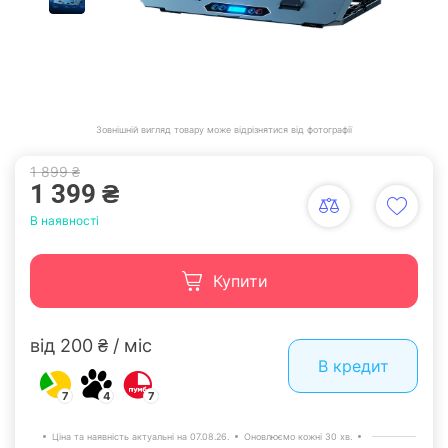
Зовнішній вигляд товару може відрізнятися від фотографії
1 899 ₴
1 399 ₴
В наявності
Купити
від 200 ₴ / міс
В кредит
7
4
7
Ціна та наявність актуальні на 07.08.26.
Оновлюємо кожні 30 хв.