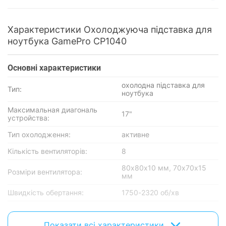
Характеристики Охолоджуюча підставка для
ноутбука GamePro CP1040
Основнi характеристики
охолодна підставка для
Тип:
ноутбука
Максимальная диагональ
17"
устройства:
Тип охолодження:
активне
Кількість вентиляторів:
8
80х80х10 мм, 70х70х15
Розміри вентилятора:
мм
Швидкість обертання:
1750-2320 об/хв
Матеріал:
алюміній, пластик
Показати всі характеристики
Живлення:
від USB