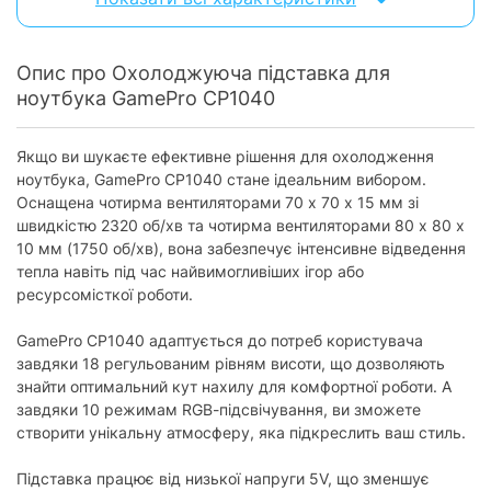
Кількість виходів USB2.0:
2
Опис про Охолоджуюча підставка для
Фізичні характеристики
ноутбука GamePro CP1040
Габарити:
400х229х40 мм
Вага:
Якщо ви шукаєте ефективне рішення для охолодження
1530 г
ноутбука, GamePro CP1040 стане ідеальним вибором.
Колір:
сірий
Оснащена чотирма вентиляторами 70 х 70 х 15 мм зі
швидкістю 2320 об/хв та чотирма вентиляторами 80 х 80 х
Характеристики та комплектація товару можуть змінюватися
10 мм (1750 об/хв), вона забезпечує інтенсивне відведення
виробником без повідомлення.
тепла навіть під час найвимогливіших ігор або
ресурсомісткої роботи.
GamePro CP1040 адаптується до потреб користувача
завдяки 18 регульованим рівням висоти, що дозволяють
знайти оптимальний кут нахилу для комфортної роботи. А
завдяки 10 режимам RGB-підсвічування, ви зможете
створити унікальну атмосферу, яка підкреслить ваш стиль.
Підставка працює від низької напруги 5V, що зменшує