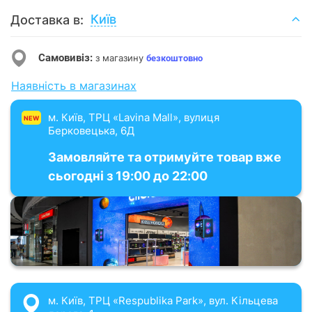
Київ
Доставка в:
Самовивіз:
з магазину
безкоштовно
Наявність в магазинах
м. Київ, ТРЦ «Lavina Mall», вулиця
NEW
Берковецька, 6Д
Замовляйте та отримуйте товар вже
сьогодні з 19:00 до 22:00
м. Київ, ТРЦ «Respublika Park», вул. Кільцева