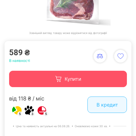
Зовнішній вигляд товару може відрізнятися від фотографії
589 ₴
В наявності
Купити
від 118 ₴ / міс
В кредит
5
3
5
Ціна та наявність актуальні на 06.08.26.
Оновлюємо кожні 30 хв.