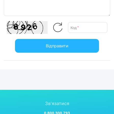
Код
*
Відправити
Зв'язатися
0 800 300 793