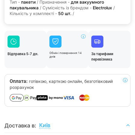
Тип -
пакети
/ Призначення -
для вакуумного
пакувальника
/ Сумісність із брендом -
Electrolux
/
Кількість у комплекті -
50 шт.
/
Обмін і повернення: 14
Відправка 5-7 дн.
За тарифами
днів
перевізника
Оплата:
готівкою, карткою онлайн, безготівковий
розрахунок
Київ
Доставка в: