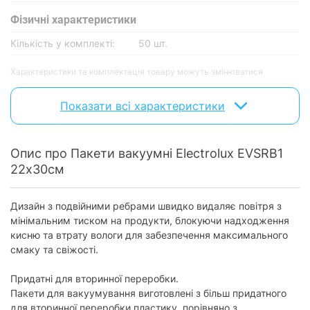
Фізичні характеристики
Кількість у комплекті:
50 шт.
Характеристики та комплектація товару можуть змінюватися
виробником без повідомлення.
Показати всі характеристики
Опис про Пакети вакуумні Electrolux EVSRB1
22х30см
Дизайн з подвійними ребрами швидко видаляє повітря з
мінімальним тиском на продукти, блокуючи надходження
кисню та втрату вологи для забезпечення максимального
смаку та свіжості.
Придатні для вторинної переробки.
Пакети для вакуумування виготовлені з більш придатного
для вторинної переробки пластику, порівняно з