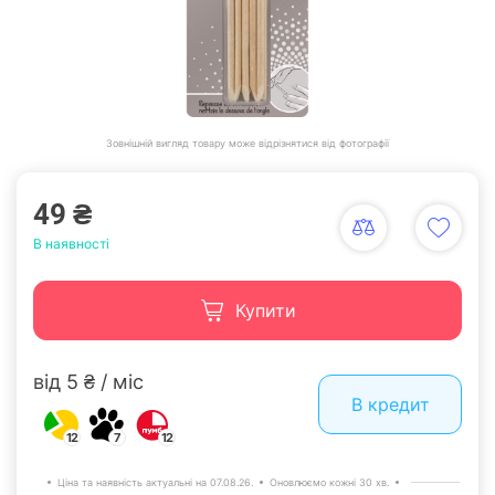
Зовнішній вигляд товару може відрізнятися від фотографії
49 ₴
В наявності
Купити
від 5 ₴ / міс
В кредит
12
7
12
Ціна та наявність актуальні на 07.08.26.
Оновлюємо кожні 30 хв.