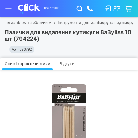
огляд за тілом та обличчям
Інструменти для манікюру та педикюру
Палички для видалення кутикули BaByliss 10
шт (794224)
Арт.
520792
Опис і характеристики
Відгуки