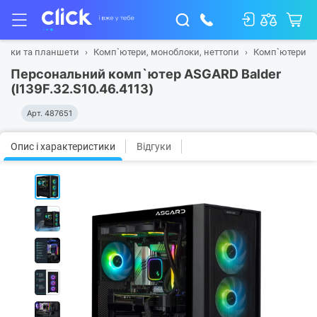
тбуки та планшети
Комп`ютери, моноблоки, неттопи
Комп`ютери
Персональний комп`ютер ASGARD Balder
(I139F.32.S10.46.4113)
Арт.
487651
Опис і характеристики
Відгуки