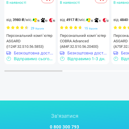
В наявності
В наявності
В наявно
від
/міс.
від
/міс.
від
3980 ₴
4917 ₴
4840
15
10
15
12
8
12
29
15
Відгуків
Відгуків
Персональний комп`ютер
Персональний комп`ютер
Персона
ASGARD
COBRA Advanced
ASGARD 
(I124F.32.S10.56.5853)
(A84F.32.S10.56.20400)
(A75F.32
Безкоштовна доставка
Безкоштовна доставка
Відправимо сьогодні
Відправимо 1-3 дн.
Від
Зв'язатися
0 800 300 793