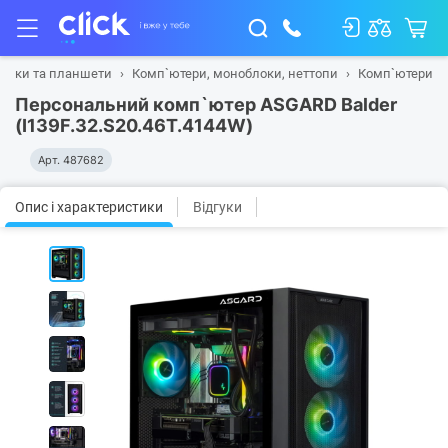
тбуки та планшети
Комп`ютери, моноблоки, неттопи
Комп`ютери
Персональний комп`ютер ASGARD Balder
(I139F.32.S20.46T.4144W)
Арт.
487682
Опис і характеристики
Відгуки