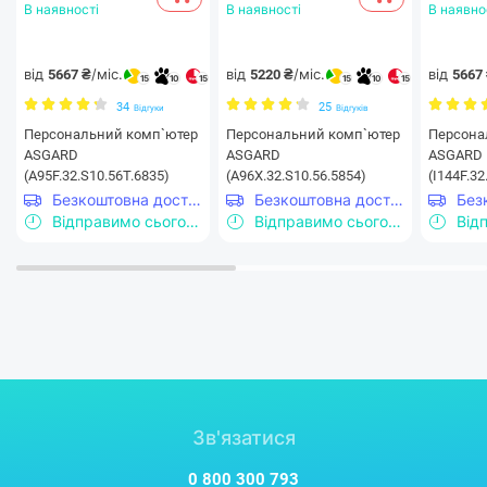
В наявності
В наявності
В наявно
від
/міс.
від
/міс.
від
5667 ₴
5220 ₴
5667
15
10
15
15
10
15
34
25
Відгуки
Відгуків
Персональний комп`ютер
Персональний комп`ютер
Персона
ASGARD
ASGARD
ASGARD
(A95F.32.S10.56T.6835)
(A96X.32.S10.56.5854)
(I144F.32
Безкоштовна доставка
Безкоштовна доставка
Відправимо сьогодні
Відправимо сьогодні
Зв'язатися
0 800 300 793