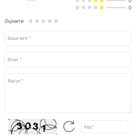
0
0
Оцінити
Ваше ім’я
*
Email
*
Відгук
*
Код
*