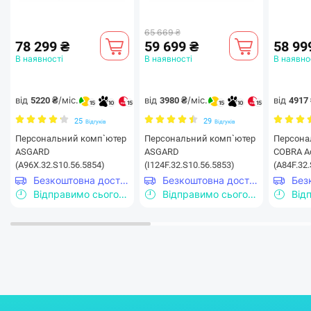
65 669 ₴
78 299 ₴
59 699 ₴
58 99
В наявності
В наявності
В наявно
від
/міс.
від
/міс.
від
5220 ₴
3980 ₴
4917
15
10
15
15
10
15
25
29
Відгуків
Відгуків
Персональний комп`ютер
Персональний комп`ютер
Персона
ASGARD
ASGARD
COBRA A
(A96X.32.S10.56.5854)
(I124F.32.S10.56.5853)
(A84F.32
Безкоштовна доставка
Безкоштовна доставка
Відправимо сьогодні
Відправимо сьогодні
Від