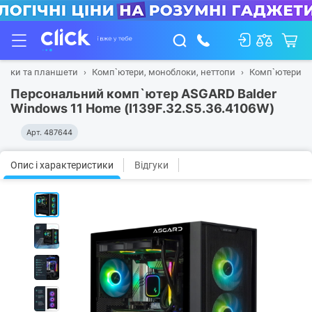
тбуки та планшети
Комп`ютери, моноблоки, неттопи
Комп`ютери
Персональний комп`ютер ASGARD Balder
Windows 11 Home (I139F.32.S5.36.4106W)
Арт.
487644
Опис і характеристики
Відгуки