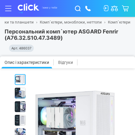
тбуки та планшети
Комп`ютери, моноблоки, неттопи
Комп`ютери
Персональний комп`ютер ASGARD Fenrir
(A76.32.S10.47.3489)
Арт.
486037
Опис і характеристики
Відгуки