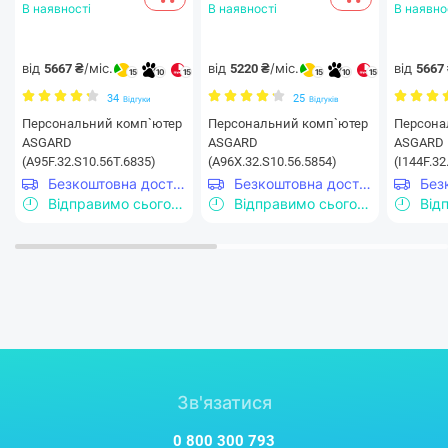
В наявності
В наявності
В наявно
від
/міс.
від
/міс.
від
5667 ₴
5220 ₴
5667
15
10
15
15
10
15
34
25
Відгуки
Відгуків
Персональний комп`ютер
Персональний комп`ютер
Персона
ASGARD
ASGARD
ASGARD
(A95F.32.S10.56T.6835)
(A96X.32.S10.56.5854)
(I144F.32
Безкоштовна доставка
Безкоштовна доставка
Відправимо сьогодні
Відправимо сьогодні
Зв'язатися
0 800 300 793