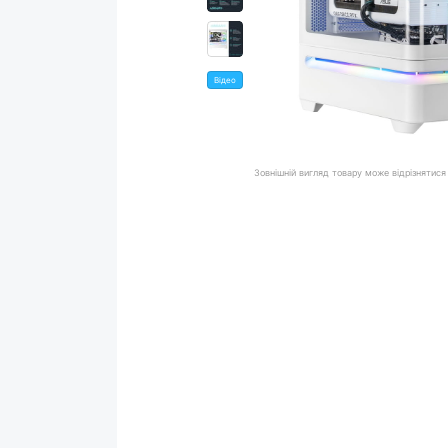
Відео
Зовнішній вигляд товару може відрізнятися 