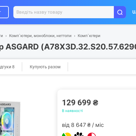
г
U
ти
Комп`ютери, моноблоки, неттопи
Комп`ютери
р ASGARD (A78X3D.32.S20.57.629
ідгуки 8
Купують разом
129 699 ₴
В наявності
від 8 647 ₴ / міс