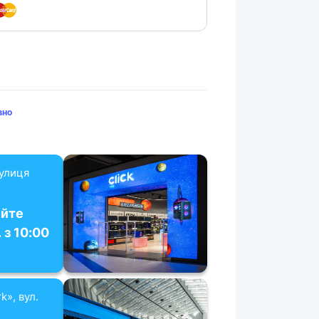
вно
вулиця
уйте
 з 10:00
k», вул.