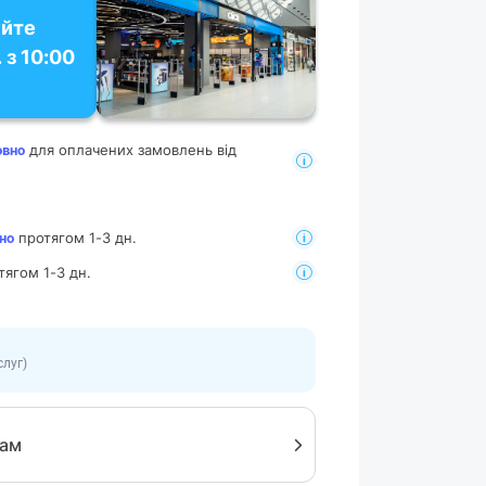
уйте
 з 10:00
для оплачених замовлень від
овно
протягом 1-3 дн.
но
тягом 1-3 дн.
слуг)
рам