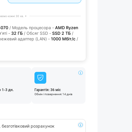
юємо кожні 30 хв.
5070
/ Модель процесора -
AMD Ryzen
'яті -
32 ГБ
/ Обсяг SSD -
SSD 2 ТБ
/
режевий адаптер (LAN) -
1000 Мбіт/с
/
 1-3 дн.
Гарантія: 36 міс
Обмін і повернення: 14 днів
, безготівковий розрахунок