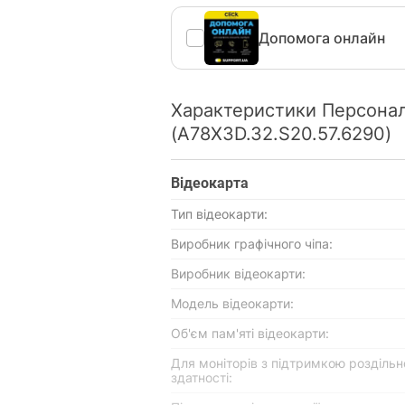
Допомога онлайн
Характеристики Персона
(A78X3D.32.S20.57.6290)
Відеокарта
Тип відеокарти:
Виробник графічного чіпа:
Виробник відеокарти:
Модель відеокарти:
Об'єм пам'яті відеокарти:
Для моніторів з підтримкою роздільн
здатності: