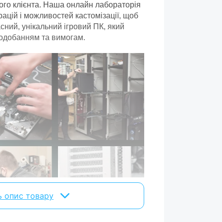
ого клієнта. Наша онлайн лабораторія
2
ацій і можливостей кастомізації, щоб
6000 МГц
асний, унікальний ігровий ПК, який
подобанням та вимогам.
Kingston
AMD B850
Asus
SSD
SSD 2 ТБ
PCI-E з підтримкою NVMe
ь опис товару
без ОС