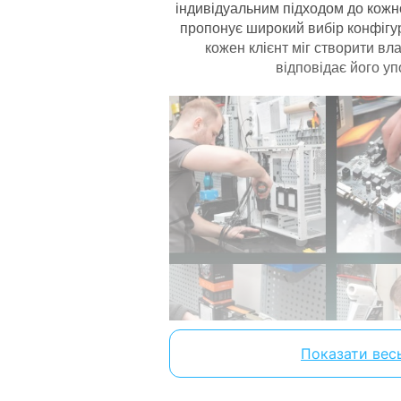
індивідуальним підходом до кожн
Кількість встановлених планок ОЗП:
пропонує широкий вибір конфігур
Частота оперативної пам'яті:
кожен клієнт міг створити вл
відповідає його у
Виробник ОЗП:
Материнська плата
Чіпсет материнської плати:
Виробник материнської плати:
Накопичувач
Тип накопичувача:
Обсяг SSD:
Інтерфейс SSD:
Операційна система
Показати вес
Операційна система: