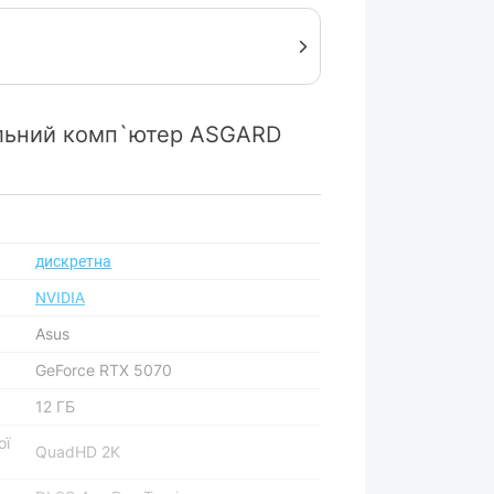
льний комп`ютер ASGARD
дискретна
NVIDIA
Asus
GeForce RTX 5070
12 ГБ
ої
QuadHD 2K