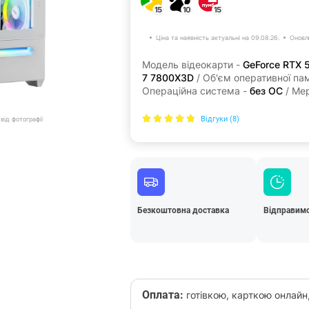
15
10
15
Ціна та наявність актуальні на 09.08.26.
Оновл
Модель відеокарти -
GeForce RTX 
7 7800X3D
/ Об'єм оперативної пам
Операційна система -
без ОС
/ Ме
Відгуки (8)
від фотографії
Безкоштовна доставка
Відправимо
Оплата:
готівкою, карткою онлайн