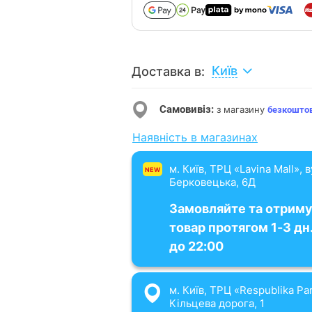
Київ
Доставка в:
Самовивіз:
з магазину
безкошто
Наявність в магазинах
м. Київ, ТРЦ «Lavina Mall», 
NEW
Берковецька, 6Д
Замовляйте та отрим
товар протягом 1-3 дн.
до 22:00
м. Київ, ТРЦ «Respublika Par
Кільцева дорога, 1