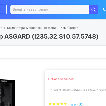
г
U
ти
Комп`ютери, моноблоки, неттопи
Комп`ютери
 ASGARD (I235.32.S10.57.5748)
Немає в наявності
Ціна та наявність актуальні на 08.08.26.
Оновл
Відгуки (4)