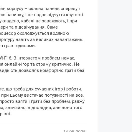
вний персональний
йн корпусу – скляна панель спереду і
ю начинку, і це надає відчуття крутості
тер ASGARD
укладено, кабелі не заважають, і при
лери та підсвічування. Саме
их, хто шукає надійну та продуктивну
процесор охолоджується водяною
орчих завдань. В його основі лежить
ратуру навіть за великих навантажень.
re Ultra 5 235, що забезпечує високу
оч грав годинами.
та творчих проектів. Відеокарта GF RTX
рантує відмінну графіку та плавний
i-Fi 6. З інтернетом проблем немає,
ата Intel В860 забезпечує стабільну
ля онлайн-ігор та стриму критично. Не
 можливість розширення системи.
видкість дозволяє комфортно грати без
пам'ять DDR5 з частотою 6000 МГц
 швидко та ефективно. Швидкий SSD
, що треба для сучасних ігор і роботи.
му завантаженню системи та програм.
і при цьому вистачає потужності на все,
забезпечує стабільну роботу системи
 просто взяти і грати без проблем, раджу
х. Все це поміщено в стильний корпус
а, звичайно, відповідна, але воно того
 Black
, який забезпечує ефективне
рівні.
ASGARD
- це надійний та продуктивний
я геймерів та професіоналів.
14.05.2025