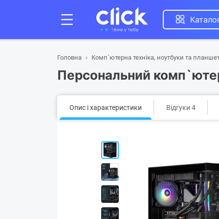
Катало
Головна
Комп`ютерна техніка, ноутбуки та планше
Персональний комп`ютер
Опис і характеристики
Відгуки 4