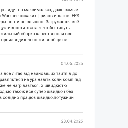
гры идут на максималках, даже самые
и Warzone никаких фризов и лагов. FPS
леры почти не слышно. Загружается всё
дуктивности хватает чтобы тянуть
стильный сборка качественная все
е производительности вообще не
04.05.2025
 все літає від найновіших тайтлів до
авляється на ура навіть коли комп під
 не нагрівається. З швидкістю
одією також все супер швидко і без
ає солідно працює швидко,потужний
28.04.2025