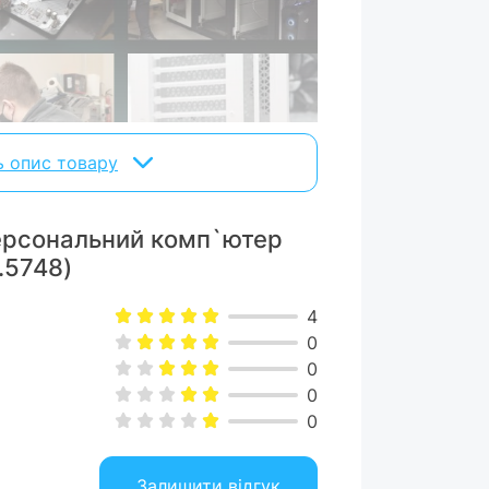
ь опис товару
Персональний комп`ютер
.5748)
ших комплектуючих та найкращих
оку продуктивність та неперевершену
4
своїх систем.
0
0
0
0
Залишити відгук