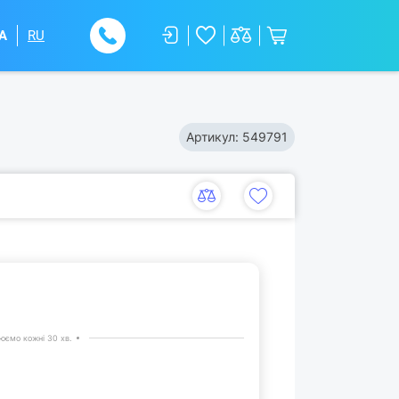
A
RU
Артикул:
549791
юємо кожні 30 хв.