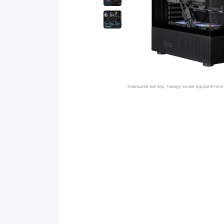
Зовнішній вигляд товару може відрізнятися 