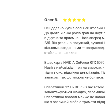
Олег В.
Нещодавно купив собі цей ігровий 
До цього кілька років грав на ноуті
відчутна та приємна. Насамперед ме
235. Він реально потужний, сучасні і
кількома завданнями — наприклад,
стабільно і швидко.
Відеокарта NVIDIA GeForce RTX 5070 
Навіть найсвіжіші ігри на високих 
тішить око, відмінна деталізація. Ті
запасом, так що можна не боятися,
Оперативки 32 ГБ DDR5 із частотою 
завантажуються швидко, перемикан
Оперативка взагалі майже не навант
що я зазвичай люблю тримати відкр