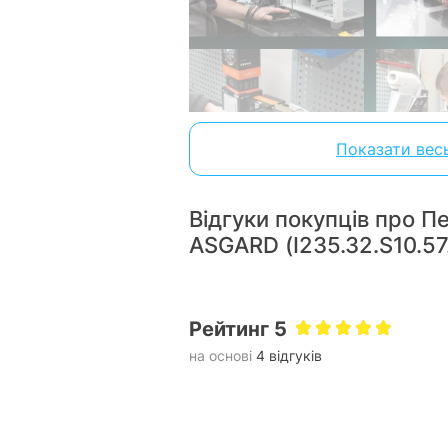
Показати вес
Відгуки покупців про 
ASGARD (I235.32.S10.57
З використанням найсучасні
ASGARD
технологій,
гарантує вис
якість 
Рейтинг 5
на основі
4 відгуків