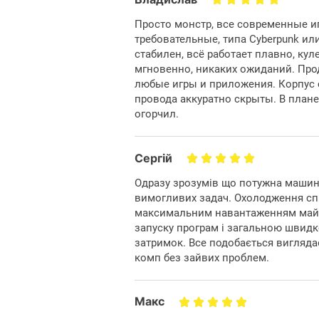
Просто монстр, все современные и
требовательные, типа Cyberpunk ил
стабилен, всё работает плавно, ку
мгновенно, никаких ожиданий. Про
любые игры и приложения. Корпус 
провода аккуратно скрыты. В план
огорчил.
Сергій
Одразу зрозумів що потужна машина
вимогливих задач. Охолодження спр
максимальним навантаженням майже
запуску програм і загальною швидк
затримок. Все подобається вигляд
комп без зайвих проблем.
Макс