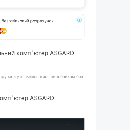
, безготівковий розрахунок
льний комп`ютер ASGARD
вару можуть змінюватися виробником без
комп`ютер ASGARD