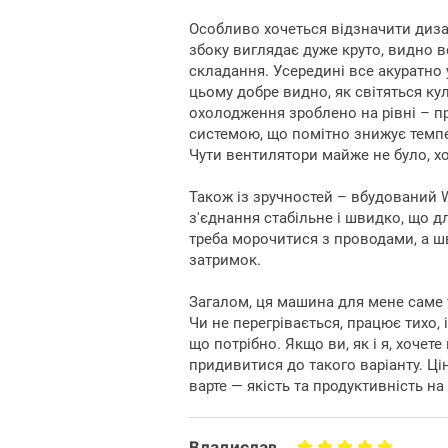
Високопродукти
Особливо хочеться відзначити диза
збоку виглядає дуже круто, видно вс
комп'ю
складання. Усередині все акуратно 
цьому добре видно, як світяться ку
ASGARD
- відмінний вибір для т
охолодження зроблено на рівні – 
систему для роботи, ігор та тв
системою, що помітно знижує темпе
шестиядерний процесор Intel Co
Чути вентилятори майже не було, х
продуктивність для ігор, роботи 
5070 з 12 ГБ GDDR7 пам'яті га
Також із зручностей – вбудований W
ігровий процес. Материнська пл
з'єднання стабільне і швидко, що д
роботу всіх компонентів та
треба морочитися з проводами, а ш
затримок.
Високошвидкісна оперативна 
дозволяє виконувати завдання
Загалом, ця машина для мене саме те
накопичувач сприяє блискавично
Чи не перегрівається, працює тихо, 
Потужний блок живлення на 750W 
що потрібно. Якщо ви, як і я, хочете
навіть при високих навантаження
придивитися до такого варіанту. Цін
1stPlayer Mi7-A-BK-2F7R-1F7
варте — якість та продуктивність на 
охолодження та сучасний вигляд.
комп'ютер, ідеальний дл
Владислав