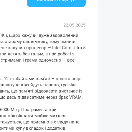
22.05.2025
ПК і, щиро кажучи, дуже задоволений.
 та старому системнику, тому різниця
не залучив процесор — Intel Core Ultra 5
гри летять без гальм, а при роботі з
 стримами і грами одночасно — все
з 12 гігабайтами пам'яті – просто звір.
налаштуваннях йдуть плавно, графіка
шить, що пам'яті відеокарти вистачає із
 що десь підвисатиме через брак VRAM.
6000 МГц. Програми та ігри
ня між вікнами майже миттєве.
ажується, що приємно з огляду на те,
итими купу вкладок і додатків.