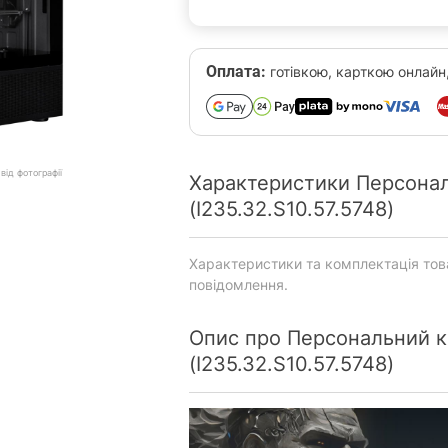
Оплата:
готівкою, карткою онлайн
від фотографії
Характеристики Персона
(I235.32.S10.57.5748)
Характеристики та комплектація то
повідомлення.
Опис про Персональний 
(I235.32.S10.57.5748)