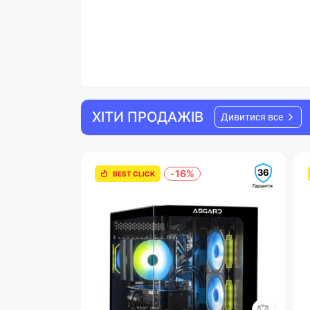
ХІТИ ПРОДАЖІВ
Дивитися все
36
-16%
BEST CLICK
Гарантія