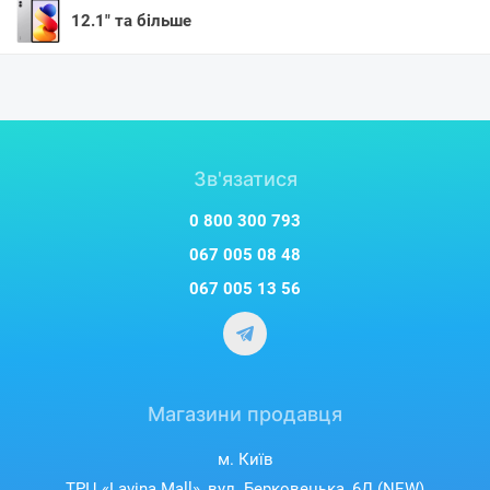
12.1" та більше
Зв'язатися
0 800 300 793
067 005 08 48
067 005 13 56
Магазини продавця
м. Київ
ТРЦ «Lavina Mall», вул. Берковецька, 6Д (NEW)