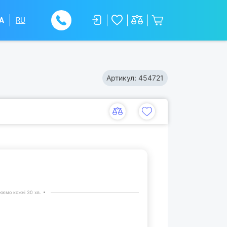
A
RU
Артикул:
454721
юємо кожні 30 хв.