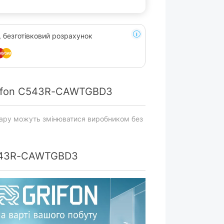
, безготівковий розрахунок
rifon C543R-CAWTGBD3
вару можуть змінюватися виробником без
C543R-CAWTGBD3