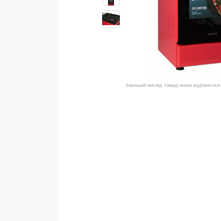
Зовнішній вигляд товару може відрізнятися 