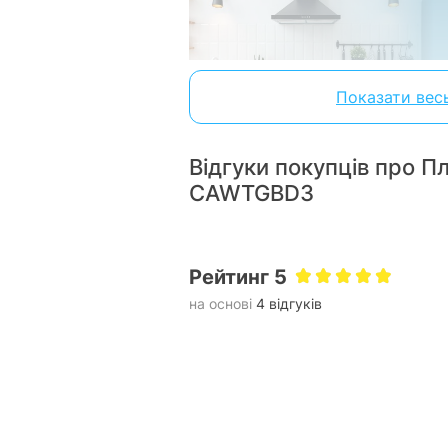
Показати вес
Відгуки покупців про П
CAWTGBD3
GRIFON
Техніка
виробляється на 
процес виробництва суворо кон
підтверджено сертифі
Рейтинг 5
на основі
4 відгуків