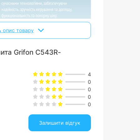
ь опис товару
лита Grifon C543R-
заводах з багаторічною історією. Весь
4
тролюється, якість продукції бренду
0
катами Європи та України.
0
0
0
Залишити відгук