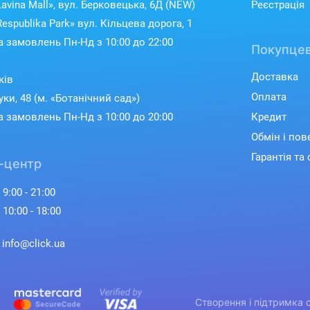
avina Mall», вул. Берковецька, 6Д (NEW)
Реєстрація
espublika Park» вул. Кільцева дорога, 1
 замовлень Пн-Нд з 10:00 до 22:00
Покупцев
Доставка
ків
Оплата
уки, 48 (м. «Ботанічний сад»)
 замовлень Пн-Нд з 10:00 до 20:00
Кредит
Обмін і по
Гарантія та 
-центр
 9:00 - 21:00
 10:00 - 18:00
Багатофункціонал
: info@click.ua
Поєднання червоного кольору пли
вигляд, а чавунні решітки забезп
Створення і підтримка 
зручність у догляді. Чотири г