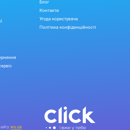
Блог
Контакти
Угода користувача
і
Політика конфіденційності
вернення
сервіс
ьна газова поверхня
ти та чорного поверхні має стильний
ечують не тільки довговічність, але й
сайту
wu.ua
азові конфорки Sabaf з автоматичним