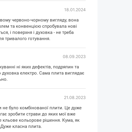
18.01.2024
авому червоно-чорному вигляду, вона
рилем та конвенцією спробувала нові
сті, практичності та
ся, і поверхня і духовка - не треба
сля тривалого готування.
тилю
08.09.2023
TGBD3
- це стандарт комфорту та
сті на вашій кухні.
уванні ні яких дефектів, подряпин та
 духовка електро. Сама плита виглядає
ьно.
21.08.2023
ли не було комбінованої плити. Це дуже
гає зробити страви до яких мої вже
е кльове кольорове рішення. Кума, як
. Дуже класна плита.