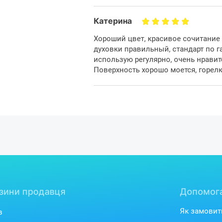
Катерина
Зручне управ
Хороший цвет, красивое сочитание 
духовки правильный, стандарт по г
Панель управління плити об'єднує
использую регулярно, очень нравит
духовою шафою. Завдяки функції г
Поверхность хорошо моется, горелк
припиняється в разі загасання п
вашог
зини продавця
Допомог
Як замовит
в