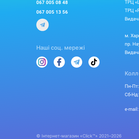
ТРЦ «L
067 005 08 48
ТРЦ «R
067 005 13 56
Видача
м. Хар
пр. На
Наші соц. мережі
Видача
Колл
Пн-Пт:
Сб-Нд:
e-mail
© Інтернет-магазин «Click™» 2021–2026