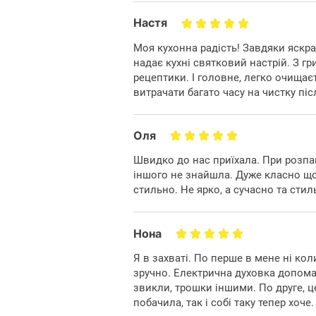
Настя
Моя кухонна радість! Завдяки яскр
надає кухні святковий настрій. З г
Поєднання зручно
рецептики. І головне, легко очищаєть
витрачати багато часу на чистку пі
с
Оля
Grifon C543R-CAW
Плита
функціонально
Швидко до нас приїхала. При розпак
іншого не знайшла. Дуже класно що
стильно. Не ярко, а сучасно та стил
Нона
Я в захваті. По перше в мене ні ко
зручно. Електрична духовка допома
звикли, трошки іншими. По друге, ц
побачила, так і собі таку тепер хоче