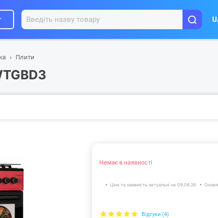
г
U
ка
Плити
AWTGBD3
Немає в наявності
Ціна та наявність актуальні на 09.08.26.
Оновл
Відгуки (4)