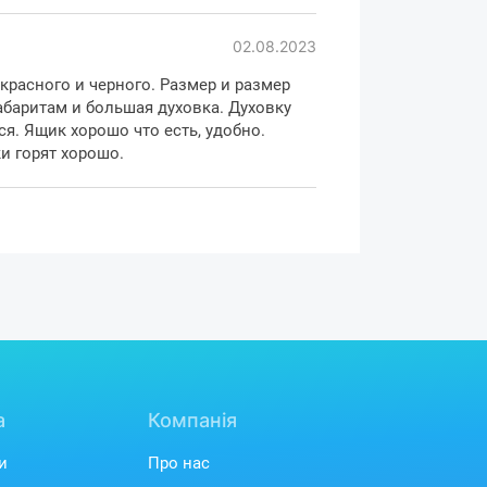
02.08.2023
ління та безпека
красного и черного. Размер и размер
абаритам и большая духовка. Духовку
 контроль над газовими конфорками та
ся. Ящик хорошо что есть, удобно.
аз-контролю, подача газу автоматично
и горят хорошо.
олум'я, забезпечуючи надійну безпеку
о будинку.
а
Компанія
и
Про нас