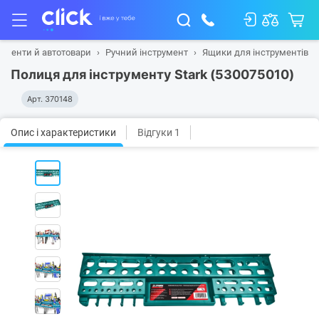
рументи й автотовари
Ручний інструмент
Ящики для інструментів
Полиця для інструменту Stark (530075010)
Арт.
370148
Опис і характеристики
Відгуки 1