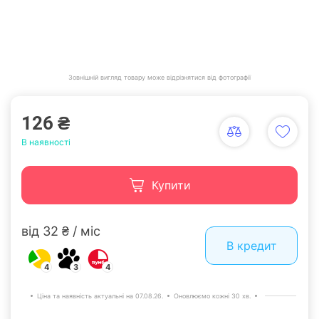
Зовнішній вигляд товару може відрізнятися від фотографії
126 ₴
В наявності
Купити
від 32 ₴ / міс
В кредит
4
3
4
Ціна та наявність актуальні на 07.08.26.
Оновлюємо кожні 30 хв.