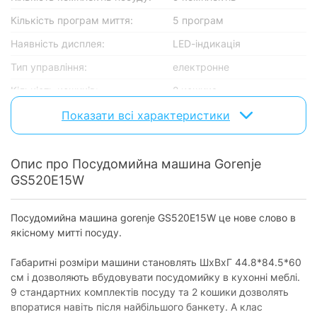
Кількість програм миття:
5 програм
Наявність дисплея:
LED-індикація
Тип управління:
електронне
Кількість кошиків:
2 кошика
Показати всі характеристики
Функції
Таймер відкладення старту:
є
Опис про Посудомийна машина Gorenje
Багатофункціональні таблетки:
є
GS520E15W
Звуковий сигнал по
є
завершенню:
Посудомийна машина gorenje GS520E15W це нове слово в
Індикація
якісному митті посуду.
Наявність ополіскувача:
є
Габаритні розміри машини становлять ШхВхГ 44.8*84.5*60
см і дозволяють вбудовувати посудомийку в кухонні меблі.
Наявність солі:
є
9 стандартних комплектів посуду та 2 кошики дозволять
впоратися навіть після найбільшого банкету. А клас
Технічні характеристики