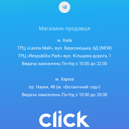
дозатор дозволяє краще дозувати миючий засіб і мити всі
види посуду.
Не турбуйтеся про розлиття води.
Завдяки функції безпеки AquaStop посудомийну машину
Магазини продавця
можна безпечно залишити працювати вночі, а також у вашу
відсутність. У разі протікання або затоплення AquaStop
м. Київ
автоматично перекриває подачу води, поки насос зливає
ТРЦ «Lavina Mall», вул. Берковецька, 6Д (NEW)
воду з ванни посудомийної машини. AquaStop залишається
ТРЦ «Respublika Park» вул. Кільцева дорога, 1
повністю функціональним протягом усього терміну служби
приладу.
Видача замовлень Пн-Нд з 10:00 до 22:00
м. Харків
пр. Науки, 48 (м. «Ботанічний сад»)
Видача замовлень Пн-Нд з 10:00 до 20:00