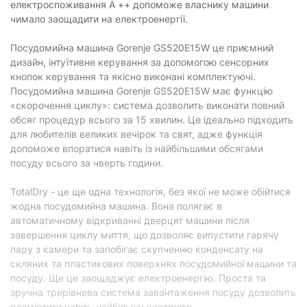
електроспоживання А ++ допоможе власнику машини
Клас енергоспоживання:
A++
чимало заощадити на електроенергії.
Клас ефективності миття:
A
Посудомийна машина Gorenje GS520E15W це приємний
дизайн, інтуїтивне керування за допомогою сенсорних
Клас ефективності сушіння:
A
кнопок керування та якісно виконані комплектуючі.
Тип двигуна:
інверторний
Посудомийна машина Gorenje GS520E15W має функцію
«скорочення циклу»: система дозволить виконати повний
Тип сушіння:
конденсаційна
обсяг процедур всього за 15 хвилин. Це ідеально підходить
Рівень шуму:
47 дБ
для любителів великих вечірок та свят, адже функція
допоможе впоратися навіть із найбільшими обсягами
Витрати води: за цикл / за рік:
9 л за цикл / 2520 л за рік
посуду всього за чверть години.
Енергоспоживання: за цикл / за
705 Вт за цикл / 198 кВт за
рік:
рік
TotalDry - це ще одна технологія, без якої не може обійтися
жодна посудомийна машина. Вона полягає в
Програми
автоматичному відкриванні дверцят машини після
завершення циклу миття, що дозволяє випустити гарячу
Швидка мийка:
є
пару з камери та запобігає скупченню конденсату на
Інтенсивна мийка:
є
скляних та пластикових поверхнях посудомийної машини та
посуду. Ще це заощаджує електроенергію. Проста та
Еко-режим:
є
зручна трирівнева система завантаження посуду дозволить
розмістити навіть найбільшу каструлю.