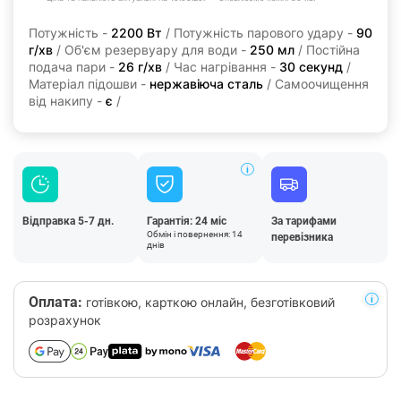
Потужність -
2200 Вт
/ Потужність парового удару -
90
г/хв
/ Об'єм резервуару для води -
250 мл
/ Постійна
подача пари -
26 г/хв
/ Час нагрівання -
30 секунд
/
Матеріал підошви -
нержавіюча сталь
/ Самоочищення
від накипу -
є
/
Відправка 5-7 дн.
Гарантія: 24 міс
За тарифами
Обмін і повернення: 14
перевізника
днів
Оплата:
готівкою, карткою онлайн, безготівковий
розрахунок