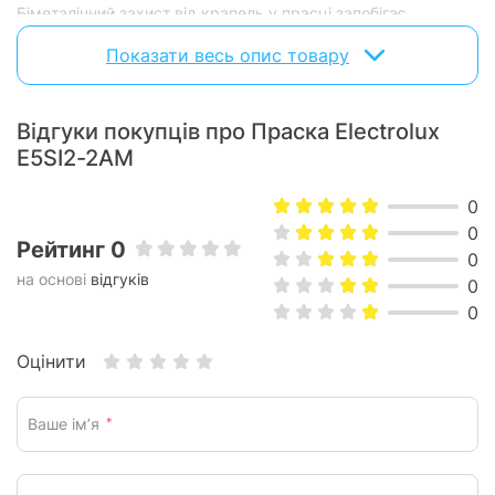
Біметалічний захист від крапель у прасці запобігає
Характеристики та комплектація товару можуть змінюватися
виробником без повідомлення.
потраплянню води в парову камеру, якщо температура
Показати весь опис товару
занадто низька.
Відгуки покупців про Праска Electrolux
E5SI2-2AM
0
0
Рейтинг 0
0
на основі
відгуків
0
0
Оцінити
Ваше ім’я
*