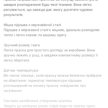
Подача пари з носика:
відсутня
швидке розгладження будь-якої тканини. Вона легко
Вертикальне відпарювання:
є
регулюється, що завжди дає змогу досягати чудових
результатів.
Сухе прасування:
є
Міцна підошва з нержавіючої сталі
Особливості
Підошва з неіржавкої сталі є міцною, ідеально розподіляє
Протикрапельна система:
є
тепло і легко ковзає по вашому одягу.
Самоочищення від накипу:
є
Зручний розмір і вага
Легка праска для простого догляду за виробами. Вона
Автовимкнення:
відсутнє
зручно лежить у руці, а завдяки компактному розміру її
Індикатор нагріву:
є
легко зберігати.
Регулювання температури:
є
Датчик температури
Він також показує, коли праску можна безпечно прибрати
Фізичні характеристики
на зберігання. Індикатор температури підошви,
Довжина шнура живлення:
1.95 м
розташований на кінчику праски, повідомляє про
нагрівання.
Колір:
білий з зеленим
Система запобігання утворенню крапель
Вага:
1.1 кг
Зведіть до мінімуму ризик слідів води на своєму одязі.