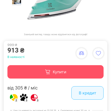
Зовнішній вигляд товару може відрізнятися від фотографії
999 ₴
913 ₴
В наявності
Купити
від 305 ₴ / міс
В кредит
2
3
3
Ціна та наявність актуальні на 10.08.26.
Оновлюємо кожні 30 хв.