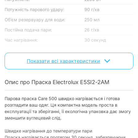
Потужність парового удару:
90 г/хв
Об'єм резервуару для води:
250 мл
Постійна подача пари:
26 г/хв
Час нагрівання:
30 секунд
Основнi характеристики
Показати всі характеристики
Тип підключення:
дротовий
Регулятор подачі пари:
є
Опис про Праска Electrolux E5SI2-2AM
Матеріал підошви:
нержавіюча сталь
Використання пари
Парова праска Care 500 швидко нагрівається і готова
розгладити ваш одяг. Ця компактна модель проста в
Постійна пара:
є
експлуатації та зберіганні, її екологічна упаковка дає змогу
Паровий удар:
зменшити вуглецевий слід.
є
Розбризкування (спрей):
є
Швидке нагрівання до температури пари
Праска нагрівається протягом 30 секунд, забезпечуючи