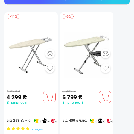
-14%
-3%
4 999 ₴
6 999 ₴
4 299 ₴
6 799 ₴
В наявності
В наявності
від
/міс.
від
/міс.
253 ₴
400 ₴
17
9
10
17
9
10
4
Відгуки