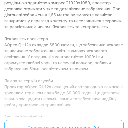
роздільною здатністю компресії 1920x1080, проектор
дозволяє отримати чітке та деталізоване зображення. При
діагоналі зображення 1,65 метра ви зможете повністю
зануритися у перегляд контенту та насолодитися яскравим
та реалістичним чином. Яскравість та контрастність
Яскравість проектора
AOpen QH12a складає 5500 люмен, що забезпечує яскраве
та насичене зображення навіть в умовах яскравого
освітлення. У поєднанні з контрастністю 1000:1 ви
отримуєте глибокі чорні та насичені кольори, роблячи
зображення більш реалістичним та живим.
Лампа та термін служби
Проектор AOpen QH12a оснащений світлодіодною лампою з
тривалим терміном служби до 30 000 годин. Це дозволяє
значно заощадити на заміні лампи та забезпечує надійну
роботу пристрою на тривалий час.
Звук та інтерфейси
Проектор має вбудовані стереодинаміки потужністю 2x3
Показати весь опис товару