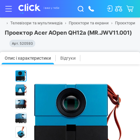
на
Телевізори та мультимедіа
Проєктори та екрани
Проєктори
Проектор Acer AOpen QH12a (MR.JWV11.001)
Арт.
520593
Опис і характеристики
Відгуки