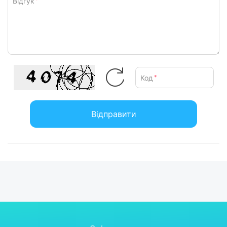
Відгук
*
керування живленням, включаючи керування увімкненням/
вимкненням ECO Power, режимом High Altitude та
автоматичним вимкненням.
Компенсація кольору стіни
Функція компенсації кольору стіни дозволяє проєктору
точно відображати кольори, навіть якщо зображення
Код
*
проектується на кольорову стіну. Користувачеві достатньо
вибрати колір стіни в екранному меню, і проєктор
інтелектуально компенсує колір зображення, що
Відправити
відображається.