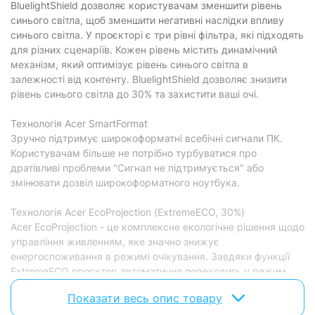
BluelightShield дозволяє користувачам зменшити рівень
синього світла, щоб зменшити негативні наслідки впливу
синього світла. У проєкторі є три рівні фільтра, які підходять
для різних сценаріїв. Кожен рівень містить динамічний
механізм, який оптимізує рівень синього світла в
залежності від контенту. BluelightShield дозволяє знизити
рівень синього світла до 30% та захистити ваші очі.
Технологія Acer SmartFormat
Зручно підтримує широкоформатні всебічні сигнали ПК.
Користувачам більше не потрібно турбуватися про
дратівливі проблеми "Сигнал не підтримується" або
змінювати дозвіл широкоформатного ноутбука.
Технологія Acer EcoProjection (ExtremeECO, 30%)
Acer EcoProjection - це комплексне екологічне рішення щодо
управління живленням, яке значно знижує
енергоспоживання в режимі очікування. Завдяки функції
ExtremeECO проєктор автоматично переходить у режим
ExtremeECO для економії енергії за відсутності вхідного
Показати весь опис товару
сигналу. Споживання енергії може бути знижено до 70%.