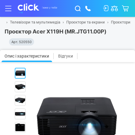
на
Телевізори та мультимедіа
Проєктори та екрани
Проєктори
Проєктор Acer X119H (MR.JTG11.00P)
Арт.
520550
Опис і характеристики
Відгуки