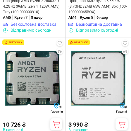
Процесор AMD Ryzen 7 7800X3D
Процесор AMD Ryzen 5 5600X
4.2GHz (96MB, Zen 4, 120W, AM5)
(3.7GHz 32MB 65W AM4) Box (100-
Tray (100-000000910)
100000065BOX)
|
|
|
|
AM5
Ryzen 7
8 ядер
AM4
Ryzen 5
6 ядер
Безкоштовна доставка
Безкоштовна доставка
Відправимо сьогодні
Відправимо сьогодні
BEST CLICK
BEST CLICK
36
36
Гарантія
Гарантія
10 726 ₴
3 990 ₴
В наявності
В наявності