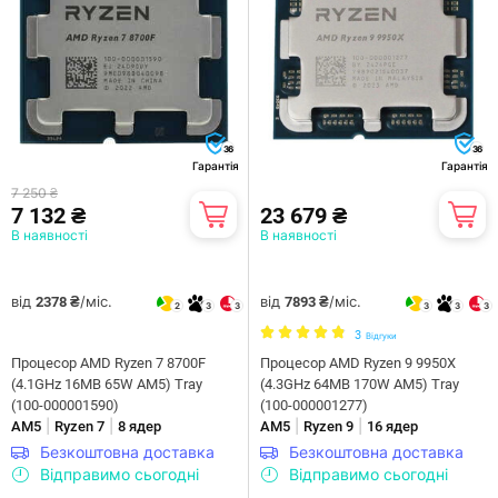
36
36
Гарантія
Гарантія
7 250 ₴
7 132 ₴
23 679 ₴
В наявності
В наявності
від
/міс.
від
/міс.
2378 ₴
7893 ₴
2
3
3
3
3
3
3
Відгуки
Процесор AMD Ryzen 7 8700F
Процесор AMD Ryzen 9 9950X
(4.1GHz 16MB 65W AM5) Tray
(4.3GHz 64MB 170W AM5) Tray
(100-000001590)
(100-000001277)
|
|
|
|
AM5
Ryzen 7
8 ядер
AM5
Ryzen 9
16 ядер
Безкоштовна доставка
Безкоштовна доставка
Відправимо сьогодні
Відправимо сьогодні