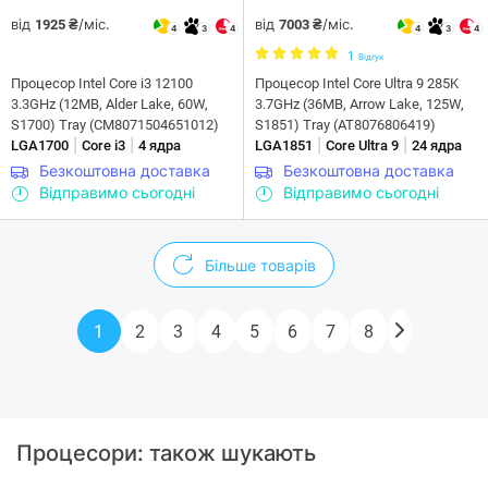
від
/міс.
від
/міс.
1925 ₴
7003 ₴
4
3
4
4
3
4
1
Відгук
Процесор Intel Core i3 12100
Процесор Intel Core Ultra 9 285K
3.3GHz (12MB, Alder Lake, 60W,
3.7GHz (36MB, Arrow Lake, 125W,
S1700) Tray (CM8071504651012)
S1851) Tray (AT8076806419)
|
|
|
|
LGA1700
Core i3
4 ядра
LGA1851
Core Ultra 9
24 ядра
Безкоштовна доставка
Безкоштовна доставка
Відправимо сьогодні
Відправимо сьогодні
Більше товарів
1
2
3
4
5
6
7
8
Процесори: також шукають