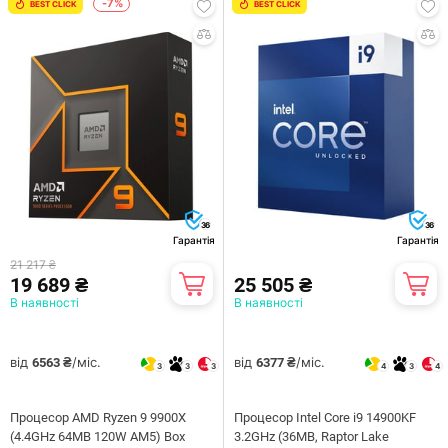
-7%
BEST CLICK
BEST CLICK
36
36
Гарантія
Гарантія
21 217 ₴
19 689 ₴
25 505 ₴
В наявності
В наявності
від
/міс.
від
/міс.
6563 ₴
6377 ₴
3
3
3
4
3
4
Процесор AMD Ryzen 9 9900X
Процесор Intel Core i9 14900KF
(4.4GHz 64MB 120W AM5) Box
3.2GHz (36MB, Raptor Lake