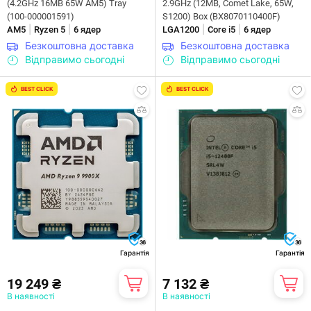
(4.2GHz 16MB 65W AM5) Tray
2.9GHz (12MB, Comet Lake, 65W,
(100-000001591)
S1200) Box (BX8070110400F)
|
|
|
|
AM5
Ryzen 5
6 ядер
LGA1200
Core i5
6 ядер
Безкоштовна доставка
Безкоштовна доставка
Відправимо сьогодні
Відправимо сьогодні
BEST CLICK
BEST CLICK
36
36
Гарантія
Гарантія
19 249 ₴
7 132 ₴
В наявності
В наявності