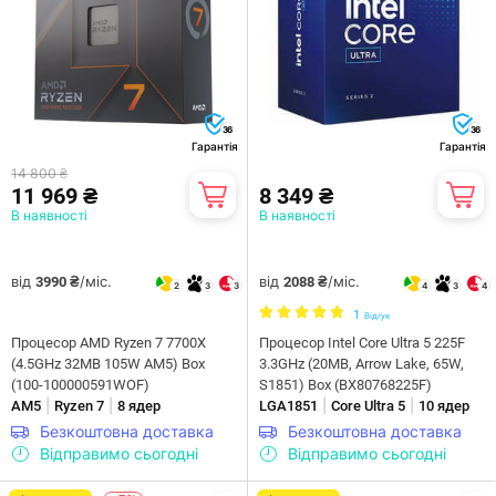
36
36
Гарантія
Гарантія
14 800 ₴
11 969 ₴
8 349 ₴
В наявності
В наявності
від
/міс.
від
/міс.
3990 ₴
2088 ₴
2
3
3
4
3
4
1
Відгук
Процесор AMD Ryzen 7 7700X
Процесор Intel Core Ultra 5 225F
(4.5GHz 32MB 105W AM5) Box
3.3GHz (20MB, Arrow Lake, 65W,
(100-100000591WOF)
S1851) Box (BX80768225F)
|
|
|
|
AM5
Ryzen 7
8 ядер
LGA1851
Core Ultra 5
10 ядер
Безкоштовна доставка
Безкоштовна доставка
Відправимо сьогодні
Відправимо сьогодні