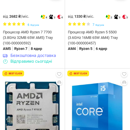
від
/міс.
від
/міс.
2682 ₴
1330 ₴
4
3
4
2
3
3
6
7
Відгуків
Відгуків
Процесор AMD Ryzen 7 7700
Процесор AMD Ryzen 5 5500
(3.8GHz 32MB 65W AM5) Tray
(3.6GHz 16MB 65W AM4) Tray
(100-000000592)
(100-000000457)
|
|
|
|
AM5
Ryzen 7
8 ядер
AM4
Ryzen 5
6 ядер
Безкоштовна доставка
Відправимо сьогодні
BEST CLICK
BEST CLICK