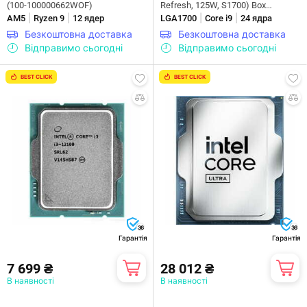
(100-100000662WOF)
Refresh, 125W, S1700) Box
|
|
|
|
AM5
Ryzen 9
12 ядер
(BX8071514900KF)
LGA1700
Core i9
24 ядра
Безкоштовна доставка
Безкоштовна доставка
Відправимо сьогодні
Відправимо сьогодні
BEST CLICK
BEST CLICK
36
36
Гарантія
Гарантія
7 699 ₴
28 012 ₴
В наявності
В наявності