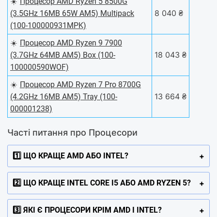
☀️
Процесор AMD Ryzen 5 8500G
8 040 ₴
(3.5GHz 16MB 65W AM5) Multipack
(100-100000931MPK)
☀️
Процесор AMD Ryzen 9 7900
18 043 ₴
(3.7GHz 64MB AM5) Box (100-
100000590WOF)
☀️
Процесор AMD Ryzen 7 Pro 8700G
13 664 ₴
(4.2GHz 16MB AM5) Tray (100-
000001238)
Часті питання про Процесори
1️⃣ ЩО КРАЩЕ AMD АБО INTEL?
2️⃣ ЩО КРАЩЕ INTEL CORE I5 АБО AMD RYZEN 5?
3️⃣ ЯКІ Є ПРОЦЕСОРИ КРІМ AMD І INTEL?