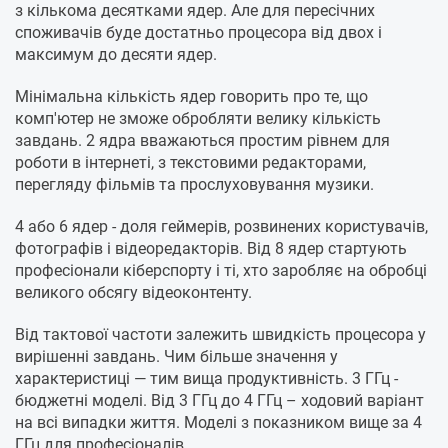
з кількома десятками ядер. Але для пересічних
споживачів буде достатньо процесора від двох і
максимум до десяти ядер.
Мінімальна кількість ядер говорить про те, що
комп'ютер не зможе обробляти велику кількість
завдань. 2 ядра вважаються простим рівнем для
роботи в інтернеті, з текстовими редакторами,
перегляду фільмів та прослуховування музики.
4 або 6 ядер - доля геймерів, розвинених користувачів,
фотографів і відеоредакторів. Від 8 ядер стартують
професіонали кіберспорту і ті, хто заробляє на обробці
великого обсягу відеоконтенту.
Від тактової частоти залежить швидкість процесора у
вирішенні завдань. Чим більше значення у
характеристиці — тим вища продуктивність. 3 ГГц -
бюджетні моделі. Від 3 ГГц до 4 ГГц – ходовий варіант
на всі випадки життя. Моделі з показником вище за 4
ГГц для професіоналів.