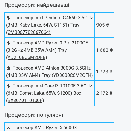
Процесори: найдешевші
💲
Процесор Intel Pentium G4560 3.5GHz
905 ₴
(3MB, Kaby Lake, 54W, S1151) Tray
(CM8067702867064)
💲
Процесор AMD Ryzen 3 Pro 2100GE
1 682 ₴
(3.2GHz 4MB 35W AM4) Tray
(YD210BC6M2OFB)
💲
Процесор AMD Athlon 3000G 3.5GHz
1 723 ₴
(4MB 35W AM4) Tray (YD3000C6M2OFH)
💲
Процесор Intel Core i3 10100F 3.6GHz
2 172 ₴
(6MB, Comet Lake, 65W, S1200) Box
(BX8070110100F)
Процесори: популярні
🔥
Процесор AMD Ryzen 5 5600X