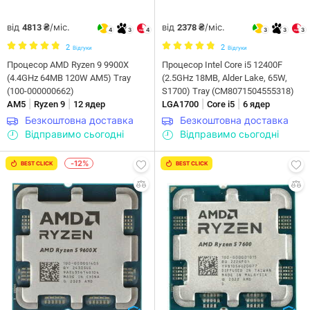
від
/міс.
від
/міс.
4813 ₴
2378 ₴
4
3
4
3
3
3
2
2
Відгуки
Відгуки
Процесор AMD Ryzen 9 9900X
Процесор Intel Core i5 12400F
(4.4GHz 64MB 120W AM5) Tray
(2.5GHz 18MB, Alder Lake, 65W,
(100-000000662)
S1700) Tray (CM8071504555318)
|
|
|
|
AM5
Ryzen 9
12 ядер
LGA1700
Core i5
6 ядер
Безкоштовна доставка
Безкоштовна доставка
Відправимо сьогодні
Відправимо сьогодні
-12%
BEST CLICK
BEST CLICK