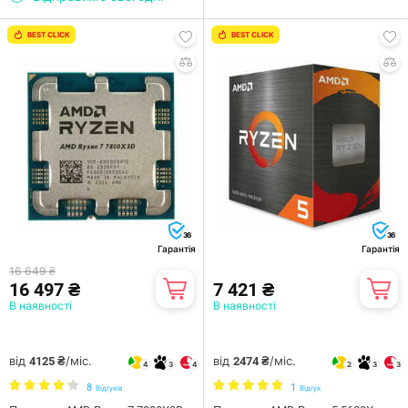
BEST CLICK
BEST CLICK
36
36
Гарантія
Гарантія
16 649 ₴
16 497 ₴
7 421 ₴
В наявності
В наявності
від
/міс.
від
/міс.
4125 ₴
2474 ₴
4
3
4
2
3
3
8
1
Відгуків
Відгук