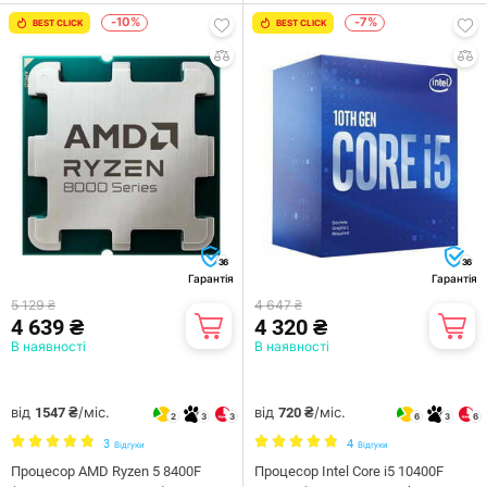
-10%
-7%
BEST CLICK
BEST CLICK
36
36
Гарантія
Гарантія
5 129 ₴
4 647 ₴
4 639 ₴
4 320 ₴
В наявності
В наявності
від
/міс.
від
/міс.
1547 ₴
720 ₴
2
3
3
6
3
6
3
4
Відгуки
Відгуки
Процесор AMD Ryzen 5 8400F
Процесор Intel Core i5 10400F