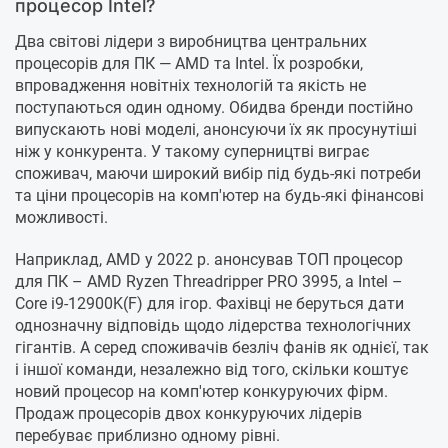
процесор Intel?
Два світові лідери з виробництва центральних
процесорів для ПК — AMD та Intel. Їх розробки,
впровадження новітніх технологій та якість не
поступаються один одному. Обидва бренди постійно
випускають нові моделі, анонсуючи їх як просунутіші
ніж у конкурента. У такому суперництві виграє
споживач, маючи широкий вибір під будь-які потреби
та ціни процесорів на комп'ютер на будь-які фінансові
можливості.
Наприклад, AMD у 2022 р. анонсував ТОП процесор
для ПК – AMD Ryzen Threadripper PRO 3995, а Intel –
Core i9-12900K(F) для ігор. Фахівці не беруться дати
однозначну відповідь щодо лідерства технологічних
гігантів. А серед споживачів безліч фанів як однієї, так
і іншої команди, незалежно від того, скільки коштує
новий процесор на комп'ютер конкуруючих фірм.
Продаж процесорів двох конкуруючих лідерів
перебуває приблизно одному рівні.