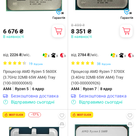
36
36
Гарантія
Гарантія
8 499 ₴
6 676 ₴
8 351 ₴
В наявності
В наявності
від
/міс.
від
/міс.
2226 ₴
2784 ₴
3
3
3
3
3
3
19
38
Відгуків
Відгуків
Процесор AMD Ryzen 5 5600X
Процесор AMD Ryzen 7 5700X
(3.7GHz 32MB 65W AM4) Tray
(3.4GHz 32MB 65W AM4) Tray
(100-000000065)
(100-000000926)
|
|
|
|
AM4
Ryzen 5
6 ядер
AM4
Ryzen 7
8 ядер
Безкоштовна доставка
Безкоштовна доставка
Відправимо сьогодні
Відправимо сьогодні
-17%
BEST CLICK
BEST CLICK