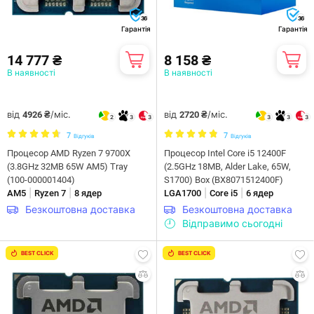
36
36
Гарантія
Гарантія
14 777 ₴
8 158 ₴
В наявності
В наявності
від
/міс.
від
/міс.
4926 ₴
2720 ₴
2
3
3
3
3
3
7
7
Відгуків
Відгуків
Процесор AMD Ryzen 7 9700X
Процесор Intel Core i5 12400F
(3.8GHz 32MB 65W AM5) Tray
(2.5GHz 18MB, Alder Lake, 65W,
(100-000001404)
S1700) Box (BX8071512400F)
|
|
|
|
AM5
Ryzen 7
8 ядер
LGA1700
Core i5
6 ядер
Безкоштовна доставка
Безкоштовна доставка
Відправимо сьогодні
BEST CLICK
BEST CLICK