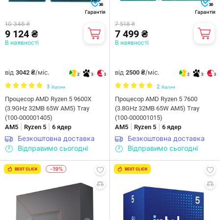
36
36
Гарантія
Гарантія
10 346 ₴
7 518 ₴
9 124 ₴
7 499 ₴
В наявності
В наявності
від
/міс.
від
/міс.
3042 ₴
2500 ₴
2
3
3
2
3
3
3
2
Відгуки
Відгуки
Процесор AMD Ryzen 5 9600X
Процесор AMD Ryzen 5 7600
(3.9GHz 32MB 65W AM5) Tray
(3.8GHz 32MB 65W AM5) Tray
(100-000001405)
(100-000001015)
|
|
|
|
AM5
Ryzen 5
6 ядер
AM5
Ryzen 5
6 ядер
Безкоштовна доставка
Безкоштовна доставка
Відправимо сьогодні
Відправимо сьогодні
-19%
BEST CLICK
BEST CLICK