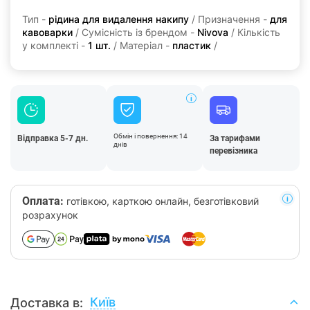
Тип -
рідина для видалення накипу
/ Призначення -
для
кавоварки
/ Сумісність із брендом -
Nivova
/ Кількість
у комплекті -
1 шт.
/ Матеріал -
пластик
/
Обмін і повернення: 14
Відправка 5-7 дн.
За тарифами
днів
перевізника
Оплата:
готівкою, карткою онлайн, безготівковий
розрахунок
Київ
Доставка в: