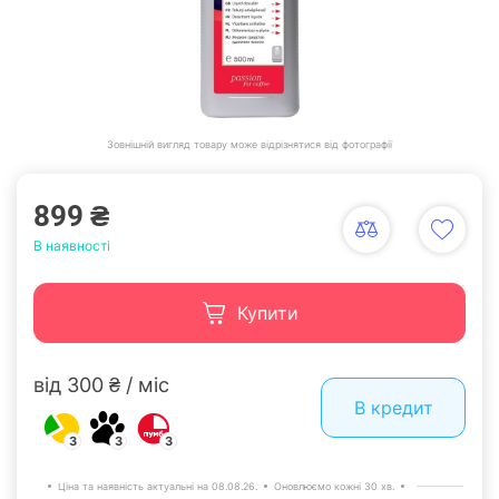
Зовнішній вигляд товару може відрізнятися від фотографії
899 ₴
В наявності
Купити
від 300 ₴ / міс
В кредит
3
3
3
Ціна та наявність актуальні на 08.08.26.
Оновлюємо кожні 30 хв.