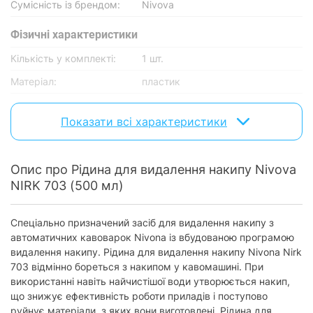
Сумісність із брендом:
Nivova
Фізичні характеристики
Кількість у комплекті:
1 шт.
Матеріал:
пластик
Характеристики та комплектація товару можуть змінюватися
Показати всі характеристики
виробником без повідомлення.
Опис про Рідина для видалення накипу Nivova
NIRK 703 (500 мл)
Спеціально призначений засіб для видалення накипу з
автоматичних кавоварок Nivona із вбудованою програмою
видалення накипу. Рідина для видалення накипу Nivona Nirk
703 відмінно бореться з накипом у кавомашині. При
використанні навіть найчистішої води утворюється накип,
що знижує ефективність роботи приладів і поступово
руйнує матеріали, з яких вони виготовлені. Рідина для