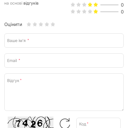
на основі
відгуків
0
0
Оцінити
Ваше ім’я
*
Email
*
Відгук
*
Код
*