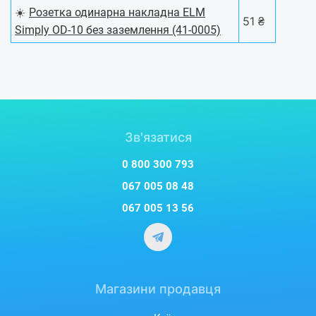
☀️
Розетка одинарна накладна ELM
51 ₴
Simply OD-10 без заземлення (41-0005)
Зв'язатися
0 800 300 793
067 005 08 48
067 005 13 56
Магазини продавця