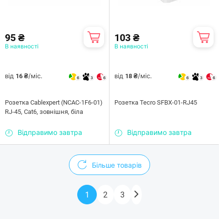
95 ₴
103 ₴
В наявності
В наявності
від
/міс.
від
/міс.
16 ₴
18 ₴
6
3
6
6
3
6
Розетка Cablexpert (NCAC-1F6-01)
Розетка Tecro SFBX-01-RJ45
RJ-45, Cat6, зовнішня, біла
Відправимо завтра
Відправимо завтра
Більше товарів
1
2
3