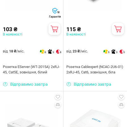
12
Гарантія
103 ₴
115 ₴
В наявності
В наявності
від
/міс.
від
/міс.
18 ₴
23 ₴
6
3
6
5
3
5
Розетка EServer (WT-2015A) 2хRJ-
Розетка Cablexpert (NCAC-2U6-01)
45, Cat5Е, зовнішня, білий
2хRJ-45, Cat6, зовнішня, біла
Відправимо завтра
Відправимо завтра