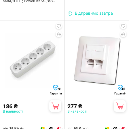
568A/B UTP, PowerCat 5e (SSY-
00010-02)
Відправимо завтра
12
180
Гарантія
Гарантія
186 ₴
277 ₴
В наявності
В наявності
від
/міс.
від
/міс.
19 ₴
93 ₴