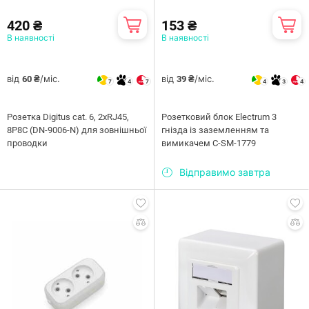
420 ₴
153 ₴
В наявності
В наявності
від
/міс.
від
/міс.
60 ₴
39 ₴
7
4
7
4
3
4
Розетка Digitus cat. 6, 2xRJ45,
Розетковий блок Electrum 3
8P8C (DN-9006-N) для зовнішньої
гнізда із заземленням та
проводки
вимикачем C-SM-1779
Відправимо завтра