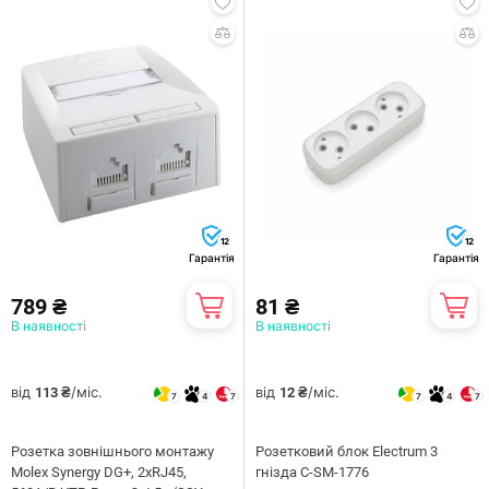
12
12
Гарантія
Гарантія
789 ₴
81 ₴
В наявності
В наявності
від
/міс.
від
/міс.
113 ₴
12 ₴
7
4
7
7
4
7
Розетка зовнішнього монтажу
Розетковий блок Electrum 3
Molex Synergy DG+, 2xRJ45,
гнізда C-SM-1776