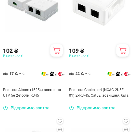
102 ₴
109 ₴
В наявності
В наявності
від
/міс.
від
/міс.
17 ₴
22 ₴
6
3
6
5
3
5
Розетка Atcom (15254) зовнішня
Розетка Cablexpert (NCAC-2U5E-
UTP 5e 2-порти RJ45
01) 2хRJ-45, Cat5Е, зовнішня, біла
Відправимо завтра
Відправимо завтра