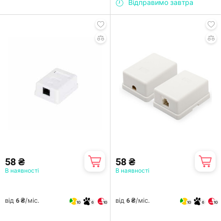
Відправимо завтра
58 ₴
58 ₴
В наявності
В наявності
від
/міс.
від
/міс.
6 ₴
6 ₴
10
6
10
10
6
10