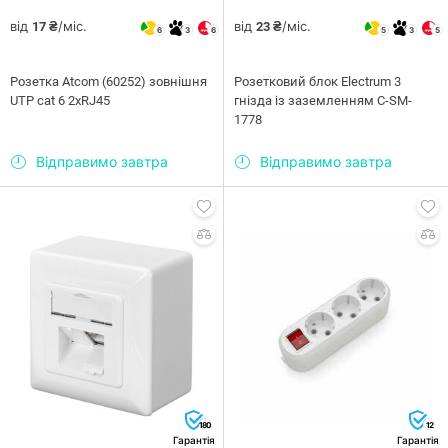
від
/міс.
від
/міс.
17 ₴
23 ₴
6
3
6
5
3
5
Розетка Atcom (60252) зовнішня
Розетковий блок Electrum 3
UTP сat 6 2хRJ45
гнізда із заземленням C-SM-
1778
Відправимо завтра
Відправимо завтра
180
12
Гарантія
Гарантія