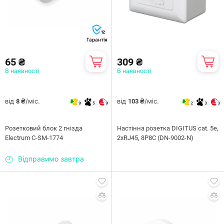
12
Гарантія
65 ₴
309 ₴
В наявності
В наявності
від
/міс.
від
/міс.
8 ₴
103 ₴
9
5
9
2
3
3
Розетковий блок 2 гнізда
Настінна розетка DIGITUS cat. 5e,
Electrum C-SM-1774
2xRJ45, 8P8C (DN-9002-N)
Відправимо завтра