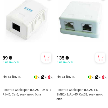
89 ₴
135 ₴
В наявності
В наявності
від
/міс.
від
/міс.
13 ₴
34 ₴
7
4
7
4
3
4
Розетка Cablexpert (NCAC-1U6-01)
Розетка Cablexpert (NCAC-HS-
RJ-45, Cat6, зовнішня, біла
SMB2) 2хRJ-45, Cat5Е, зовнішня,
біла