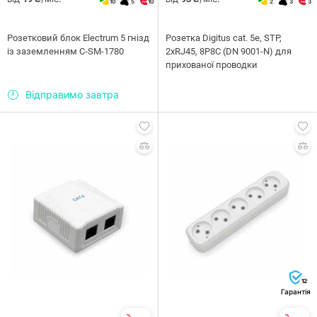
10
5
10
2
3
3
Розетковий блок Electrum 5 гнізд
Розетка Digitus cat. 5e, STP,
із заземленням C-SM-1780
2xRJ45, 8P8C (DN 9001-N) для
прихованої проводки
Відправимо завтра
12
Гарантія