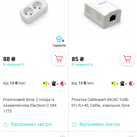
12
Гарантія
88 ₴
85 ₴
В наявності
В наявності
від
/міс.
від
/міс.
13 ₴
13 ₴
7
4
7
7
4
7
Розетковий блок 2 гнізда із
Розетка Cablexpert (NCAC-1U5E-
заземленням Electrum C-SM-
01) RJ-45, Cat5е, зовнішня, біла
1775
Відправимо завтра
Відправимо завтра