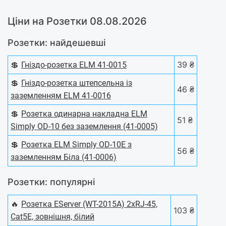
Ціни на Розетки 08.08.2026
Розетки: найдешевші
💲
39 ₴
Гніздо-розетка ELM 41-0015
💲
Гніздо-розетка штепсельна із
46 ₴
заземленням ELM 41-0016
💲
Розетка одинарна накладна ELM
51 ₴
Simply OD-10 без заземлення (41-0005)
💲
Розетка ELM Simply OD-10E з
56 ₴
заземленням Біла (41-0006)
Розетки: популярні
🔥
Розетка EServer (WT-2015A) 2хRJ-45,
103 ₴
Cat5Е, зовнішня, білий