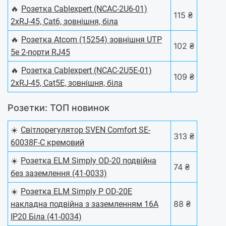
🔥
Розетка Cablexpert (NCAC-2U6-01)
115 ₴
2хRJ-45, Cat6, зовнішня, біла
🔥
Розетка Atcom (15254) зовнішня UTP
102 ₴
5e 2-порти RJ45
🔥
Розетка Cablexpert (NCAC-2U5E-01)
109 ₴
2хRJ-45, Cat5Е, зовнішня, біла
Розетки: ТОП новинок
☀️
Світлорегулятор SVEN Comfort SE-
313 ₴
60038F-С кремовий
☀️
Розетка ELM Simply OD-20 подвійна
74 ₴
без заземлення (41-0033)
☀️
Розетка ELM Simply P ОD-20Е
88 ₴
накладна подвійна з заземленням 16А
IP20 Біла (41-0034)