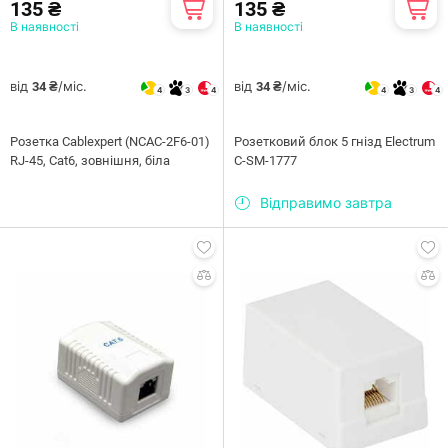
135 ₴
135 ₴
В наявності
В наявності
від
/міс.
від
/міс.
34 ₴
34 ₴
4
3
4
4
3
4
Розетка Cablexpert (NCAC-2F6-01)
Розетковий блок 5 гнізд Electrum
RJ-45, Cat6, зовнішня, біла
C-SM-1777
Відправимо завтра