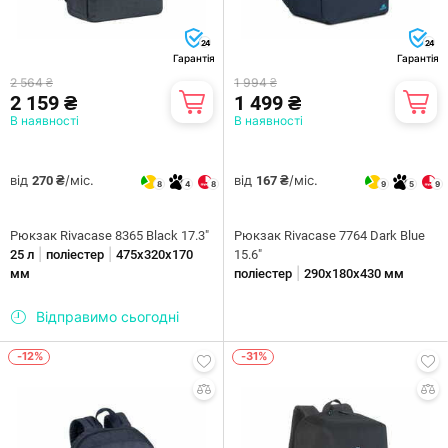
24
24
Гарантія
Гарантія
2 564 ₴
1 994 ₴
2 159 ₴
1 499 ₴
В наявності
В наявності
від
/міс.
від
/міс.
270 ₴
167 ₴
8
4
8
9
5
9
Рюкзак Rivacase 8365 Black 17.3"
Рюкзак Rivacase 7764 Dark Blue
|
|
25 л
поліестер
475х320х170
15.6"
|
мм
поліестер
290х180х430 мм
Відправимо сьогодні
-12%
-31%