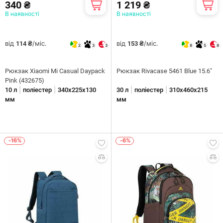
340 ₴
1 219 ₴
В наявності
В наявності
від
/міс.
від
/міс.
114 ₴
153 ₴
2
3
3
8
5
8
Рюкзак Xiaomi Mi Casual Daypack
Рюкзак Rivacase 5461 Blue 15.6"
Pink (432675)
|
|
|
|
10 л
поліестер
340х225х130
30 л
поліестер
310х460х215
мм
мм
-16%
-6%