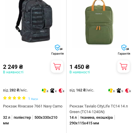
24
24
Гарантія
Гарантія
2 249 ₴
1 450 ₴
В наявності
В наявності
від
/міс.
від
/міс.
282 ₴
162 ₴
8
4
8
9
5
9
1
Відгук
Рюкзак Rivacase 7661 Navy Camo
Рюкзак Tavialo CityLife TC14 14 л
Green (TC14-124GN)
|
|
|
|
32 л
поліестер
500х330х210
14 л
тканина, екошкіра
мм
290х115х415 мм