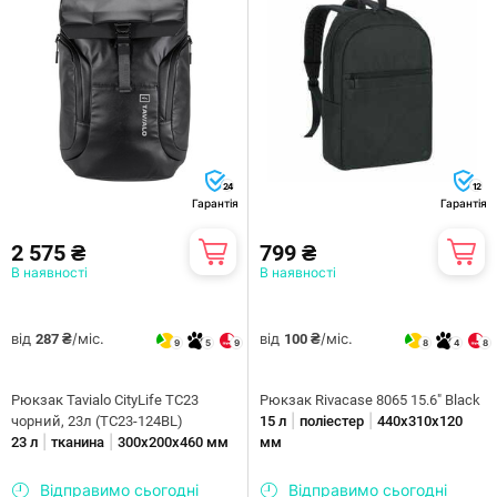
24
12
Гарантія
Гарантія
2 575 ₴
799 ₴
В наявності
В наявності
від
/міс.
від
/міс.
287 ₴
100 ₴
9
5
9
8
4
8
Рюкзак Tavialo CityLife TC23
Рюкзак Rivacase 8065 15.6" Black
|
|
чорний, 23л (TC23-124BL)
15 л
поліестер
440х310х120
|
|
23 л
тканина
300х200х460 мм
мм
Відправимо сьогодні
Відправимо сьогодні