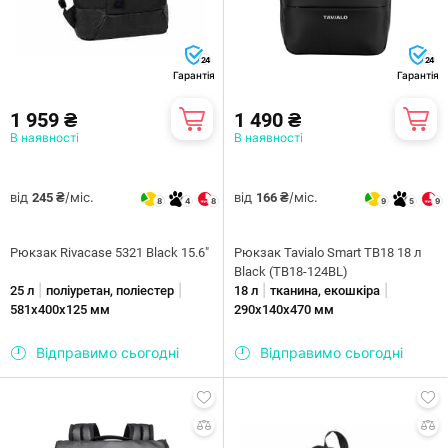
24
24
Гарантія
Гарантія
1 959 ₴
1 490 ₴
В наявності
В наявності
від
/міс.
від
/міс.
245 ₴
166 ₴
8
4
8
9
5
9
Рюкзак Rivacase 5321 Black 15.6"
Рюкзак Tavialo Smart TB18 18 л
Black (TB18-124BL)
|
|
|
|
25 л
поліуретан, поліестер
18 л
тканина, екошкіра
581х400х125 мм
290х140х470 мм
Відправимо сьогодні
Відправимо сьогодні