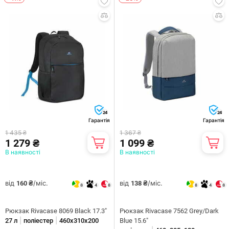
24
24
Гарантія
Гарантія
1 435 ₴
1 367 ₴
1 279 ₴
1 099 ₴
В наявності
В наявності
від
/міс.
від
/міс.
160 ₴
138 ₴
8
4
8
8
4
8
Рюкзак Rivacase 8069 Black 17.3"
Рюкзак Rivacase 7562 Grey/Dark
|
|
27 л
поліестер
460х310х200
Blue 15.6"