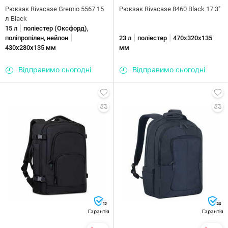
Рюкзак Rivacase Gremio 5567 15
Рюкзак Rivacase 8460 Black 17.3"
л Black
|
15 л
поліестер (Оксфорд),
|
|
|
поліпропілен, нейлон
23 л
поліестер
470х320х135
430х280х135 мм
мм
Відправимо сьогодні
Відправимо сьогодні
12
24
Гарантія
Гарантія