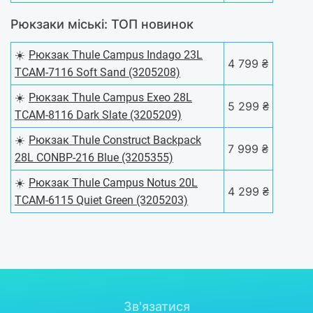
Рюкзаки міські: ТОП новинок
☀️
Рюкзак Thule Campus Indago 23L
4 799 ₴
TCAM-7116 Soft Sand (3205208)
☀️
Рюкзак Thule Campus Exeo 28L
5 299 ₴
TCAM-8116 Dark Slate (3205209)
☀️
Рюкзак Thule Construct Backpack
7 999 ₴
28L CONBP-216 Blue (3205355)
☀️
Рюкзак Thule Campus Notus 20L
4 299 ₴
TCAM-6115 Quiet Green (3205203)
Зв'язатися