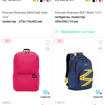
8
4
8
7
4
7
Рюкзак Rivacase 8264 Dark Grey
Рюкзак Rivacase 8521 Black 13.3"
|
13.3"
поліуретан, поліестер
|
поліестер
275х110х405 мм
350х250х110 мм
Відправимо сьогодні
-15%
-11%
12
24
Гарантія
Гарантія
399 ₴
1 367 ₴