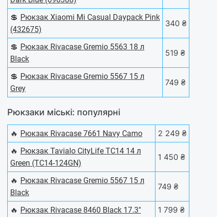
💲
Рюкзак Xiaomi Mi Casual Daypack Pink
340 ₴
(432675)
💲
Рюкзак Rivacase Gremio 5563 18 л
519 ₴
Black
💲
Рюкзак Rivacase Gremio 5567 15 л
749 ₴
Grey
Рюкзаки міські: популярні
🔥
2 249 ₴
Рюкзак Rivacase 7661 Navy Camo
🔥
Рюкзак Tavialo CityLife TC14 14 л
1 450 ₴
Green (TC14-124GN)
🔥
Рюкзак Rivacase Gremio 5567 15 л
749 ₴
Black
🔥
1 799 ₴
Рюкзак Rivacase 8460 Black 17.3"