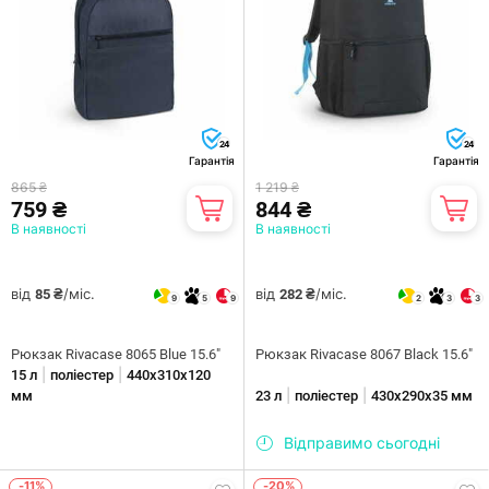
24
24
Гарантія
Гарантія
865 ₴
1 219 ₴
759 ₴
844 ₴
В наявності
В наявності
від
/міс.
від
/міс.
85 ₴
282 ₴
9
5
9
2
3
3
Рюкзак Rivacase 8065 Blue 15.6"
Рюкзак Rivacase 8067 Black 15.6"
|
|
15 л
поліестер
440х310х120
|
|
мм
23 л
поліестер
430х290х35 мм
Відправимо сьогодні
-11%
-20%