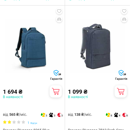
24
24
Гарантія
Гарантія
1 694 ₴
1 099 ₴
В наявності
В наявності
від
/міс.
від
/міс.
565 ₴
138 ₴
3
3
3
8
4
8
1
Відгук