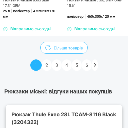
Рюкзак Rivacase 8365 Blue
Рюкзак Rivacase 7562 Dark Grey
17.3"_OEM
15.6"
|
|
25 л
поліестер
475х320х170
|
мм
поліестер
460х305х120 мм
Відправимо сьогодні
Відправимо сьогодні
Більше товарів
1
2
3
4
5
6
Рюкзаки міські: відгуки наших покупців
Рюкзак Thule Exeo 28L TCAM-8116 Black
(3204322)