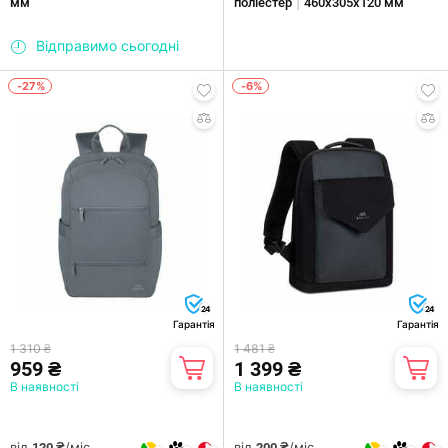
|
мм
поліестер
460х305х120 мм
Відправимо сьогодні
-27%
-6%
24
24
Гарантія
Гарантія
1 310 ₴
1 481 ₴
959 ₴
1 399 ₴
В наявності
В наявності
від
/міс.
від
/міс.
120 ₴
200 ₴