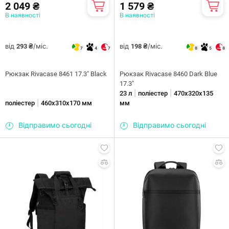
2 049 ₴
1 579 ₴
В наявності
В наявності
від
/міс.
від
/міс.
293 ₴
198 ₴
7
4
7
8
5
8
Рюкзак Rivacase 8461 17.3" Black
Рюкзак Rivacase 8460 Dark Blue
17.3"
|
|
23 л
поліестер
470х320х135
|
поліестер
460х310х170 мм
мм
Відправимо сьогодні
Відправимо сьогодні