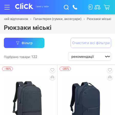
тивний відпочинок
Галантерея (сумки, аксесуари)
Рюкзаки міські
Рюкзаки міські
Очистити всі фільтри
Фільтр
122
Підібрано товари:
-16%
-25%