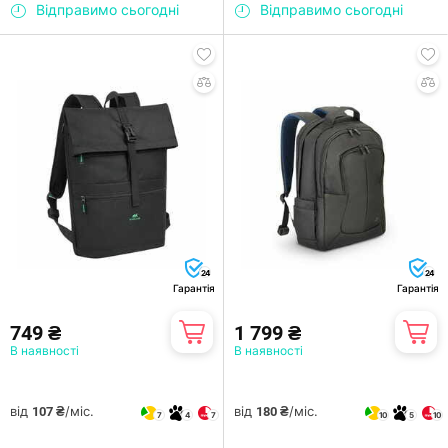
Відправимо сьогодні
Відправимо сьогодні
24
24
Гарантія
Гарантія
749 ₴
1 799 ₴
В наявності
В наявності
від
/міс.
від
/міс.
107 ₴
180 ₴
7
4
7
10
5
10