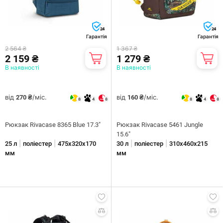
24
24
Гарантія
Гарантія
2 564 ₴
1 367 ₴
2 159 ₴
1 279 ₴
В наявності
В наявності
від
/міс.
від
/міс.
270 ₴
160 ₴
8
4
8
8
4
8
Рюкзак Rivacase 8365 Blue 17.3"
Рюкзак Rivacase 5461 Jungle
15.6"
|
|
|
|
25 л
поліестер
475х320х170
30 л
поліестер
310х460х215
мм
мм