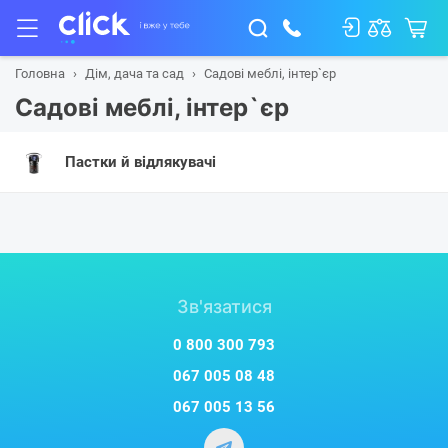
Головна
Дім, дача та сад
Садові меблі, інтер`єр
Садові меблі, інтер`єр
Пастки й відлякувачі
Зв'язатися
0 800 300 793
067 005 08 48
067 005 13 56